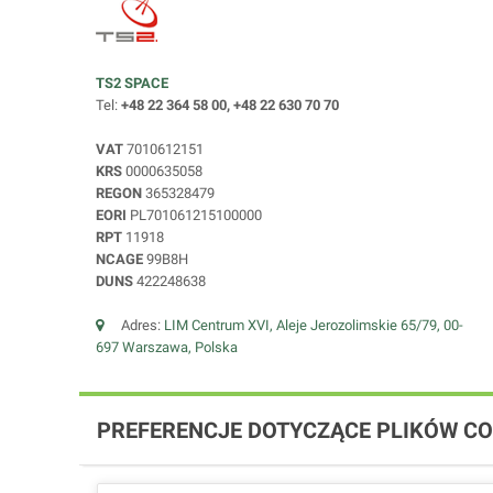
TS2 SPACE
Tel:
+48 22 364 58 00, +48 22 630 70 70
VAT
7010612151
KRS
0000635058
REGON
365328479
EORI
PL701061215100000
RPT
11918
NCAGE
99B8H
DUNS
422248638
Adres:
LIM Centrum XVI, Aleje Jerozolimskie 65/79, 00-
697 Warszawa, Polska
PREFERENCJE DOTYCZĄCE PLIKÓW CO