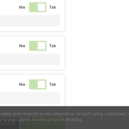
Nie
Tak
Nie
Tak
Nie
Tak
 cookie stron trzecich w celu ulepszenia naszych usług i pokazywa
na jego użycie, naciśnij przycisk Akceptuj.
Nie
Tak
a wyboru
Akceptuj wszystkie