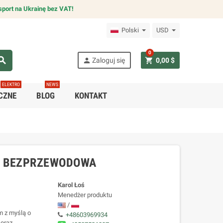
sport na Ukrainę bez VAT!
Polski
USD
0
arch
person
shopping_cart
Zaloguj się
0,00 $
ELEKTRO
NEWS
CZNE
BLOG
KONTAKT
, BEZPRZEWODOWA
Karol Łoś
Menedżer produktu
/
m z myślą o
+48603969934
 oraz