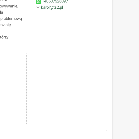
+48507526097
howywanie,
karol@ts2.pl
la
ezproblemową
esz się
tórzy