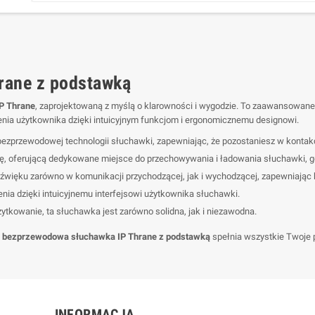
rane z podstawką
P Thrane
, zaprojektowaną z myślą o klarowności i wygodzie. To zaawansowane u
nia użytkownika dzięki intuicyjnym funkcjom i ergonomicznemu designowi.
bezprzewodowej technologii słuchawki, zapewniając, że pozostaniesz w kontak
 oferującą dedykowane miejsce do przechowywania i ładowania słuchawki, gd
 dźwięku zarówno w komunikacji przychodzącej, jak i wychodzącej, zapewniają
nia dzięki intuicyjnemu interfejsowi użytkownika słuchawki.
tkowanie, ta słuchawka jest zarówno solidna, jak i niezawodna.
,
bezprzewodowa słuchawka IP Thrane z podstawką
spełnia wszystkie Twoje p
INFORMACJA