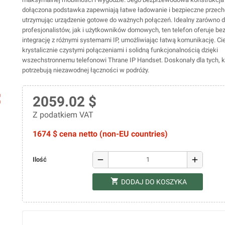
dołączona podstawka zapewniają łatwe ładowanie i bezpieczne przec
utrzymując urządzenie gotowe do ważnych połączeń. Idealny zarówno d
profesjonalistów, jak i użytkowników domowych, ten telefon oferuje b
integrację z różnymi systemami IP, umożliwiając łatwą komunikację. Ci
krystalicznie czystymi połączeniami i solidną funkcjonalnością dzięki
wszechstronnemu telefonowi Thrane IP Handset. Doskonały dla tych, k
potrzebują niezawodnej łączności w podróży.
ap
2059.02 $
Z podatkiem VAT
1674 $ cena netto (non-EU countries)
remove
add
Ilość
shopping_cart
DODAJ DO KOSZYKA