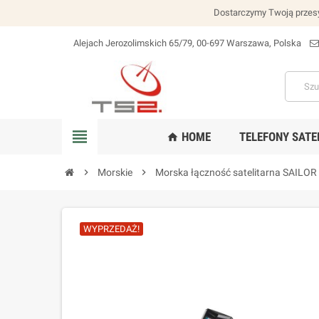
Dostarczymy Twoją przesy
Alejach Jerozolimskich 65/79, 00-697 Warszawa, Polska
lokalizacja_na
view_headline
HOME
TELEFONY SATE
home
chevron_right
Morskie
chevron_right
Morska łączność satelitarna SAILOR
WYPRZEDAŻ!