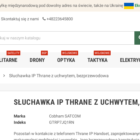
łkę międzynarodową pod dowolny adres na świecie, także na Ukrainę
Ek
Skontaktuj się z nami
+48223645800
se
SATELITY
BSP
WOJSKOWE
WOJSKOWE
LITARNE
DRONY
OPTYKA
TAKTYKA
ELEKTRY
chevron_right
Słuchawka IP Thrane z uchwytem, bezprzewodowa
SŁUCHAWKA IP THRANE Z UCHWYTEM
Marka
Cobham SATCOM
Indeks
GTRP7JQ1RN
Pozostań w kontakcie z telefonem Thrane IP Handset, zaprojektowany
maksymalnej mobilności i wygodzie. Jego bezprzewodowa konstrukcja