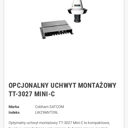
OPCJONALNY UCHWYT MONTAŻOWY
TT-3027 MINI-C
Marka
Cobham SATCOM
Indeks
LWZ9MVT09L
Optymalny uchwyt montażowy TT-3027 Mini-C to kompaktowe,