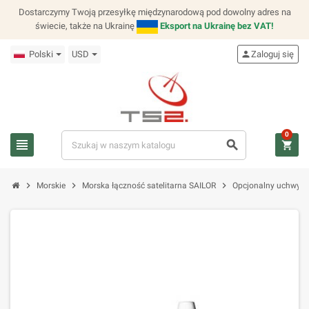
Dostarczymy Twoją przesyłkę międzynarodową pod dowolny adres na
świecie, także na Ukrainę
Eksport na Ukrainę bez VAT!
Polski
USD
person
Zaloguj się
0
view_headline
search
shopping_cart
chevron_right
chevron_right
chevron_right
Morskie
Morska łączność satelitarna SAILOR
Opcjonalny uchwyt 