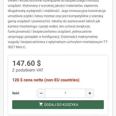
trwałe i wszechstronne rozwiązanie do bezpiecznego montażu
urządzeń. Wykonany z wysokiej jakości materiałów, zapewnia
długotrwałą wydajność i stabilność. Jego innowacyjna konstrukcja
umożliwia szybki i łatwy montaż oraz jest kompatybilna z szeroką
gamą urządzeń i powierzchni. Idealny do zastosowań takich jak
kamery monitoringu i sprzęt wideo, ten uchwyt zwiększa
funkcjonalność i bezpieczeństwo urządzeń, jednocześnie
utrzymując porządek w konfiguracji. Doświadcz maksymalnej
wygody i bezpieczeństwa z optymalnym uchwytem montażowym TT-
3027 Mini-C.
147.60 $
Z podatkiem VAT
120 $ cena netto (non-EU countries)
remove
add
Ilość
shopping_cart
DODAJ DO KOSZYKA