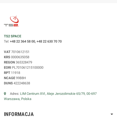
TS2 SPACE
Tel:
+48 22 364 58 00, +48 22 630 70 70
VAT
7010612151
KRS
0000635058
REGON
365328479
EORI
PL701061215100000
RPT
11918
NCAGE
99B8H
DUNS
422248638
Adres:
LIM Centrum XVI, Aleje Jerozolimskie 65/79, 00-697
Warszawa, Polska
INFORMACJA