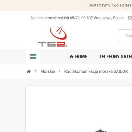
Dostarczymy Twoją przesy
Alejach Jerozolimskich 65/79, 00-697 Warszawa, Polska
lokalizacja_na
view_headline
HOME
TELEFONY SATE
home
chevron_right
Morskie
chevron_right
Radiokomunikacja morska SAILOR
chev