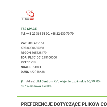
TS2 SPACE
Tel:
+48 22 364 58 00, +48 22 630 70 70
VAT
7010612151
KRS
0000635058
REGON
365328479
EORI
PL701061215100000
RPT
11918
NCAGE
99B8H
DUNS
422248638
Adres:
LIM Centrum XVI, Aleje Jerozolimskie 65/79, 00-
697 Warszawa, Polska
PREFERENCJE DOTYCZĄCE PLIKÓW CO