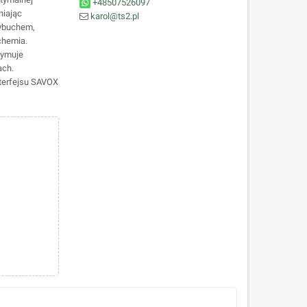
+48507526097
niając
karol@ts2.pl
wybuchem,
 chemia.
zymuje
ach.
nterfejsu SAVOX