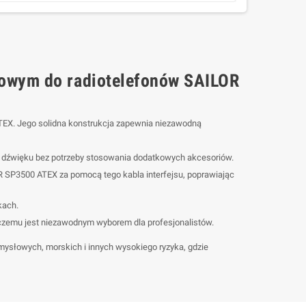
owym do radiotelefonów SAILOR
TEX. Jego solidna konstrukcja zapewnia niezawodną
ór dźwięku bez potrzeby stosowania dodatkowych akcesoriów.
P3500 ATEX za pomocą tego kabla interfejsu, poprawiając
kach.
 czemu jest niezawodnym wyborem dla profesjonalistów.
ysłowych, morskich i innych wysokiego ryzyka, gdzie