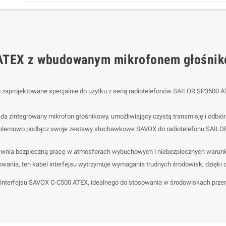
 ATEX z wbudowanym mikrofonem głośnik
 zaprojektowane specjalnie do użytku z serią radiotelefonów SAILOR SP3500 A
ada zintegrowany mikrofon głośnikowy, umożliwiający czystą transmisję i odbi
lemowo podłącz swoje zestawy słuchawkowe SAVOX do radiotelefonu SAILOR S
pewnia bezpieczną pracę w atmosferach wybuchowych i niebezpiecznych warun
ania, ten kabel interfejsu wytrzymuje wymagania trudnych środowisk, dzięki
interfejsu SAVOX C-C500 ATEX, idealnego do stosowania w środowiskach przem