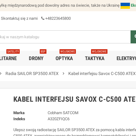
łkę międzynarodową pod dowolny adres na świecie, także na Ukrainę
Ek
Skontaktuj się z nami
+48223645800
se
SATELITY
BSP
WOJSKOWE
WOJSKOWE
LITARNE
DRONY
OPTYKA
TAKTYKA
ELEKTRY
ron_right
Radia SAILOR SP3500 ATEX
chevron_right
Kabel interfejsu Savox C-C500 ATEX
KABEL INTERFEJSU SAVOX C-C500 ATE
Marka
Cobham SATCOM
Indeks
A320ZFIQC6
Ulepsz swoją radiostację SAILOR SP3500 ATEX za pomocą kabla interf
C500 ATEX, zaprojektowanego do bezproblemowej kompatybilności i op