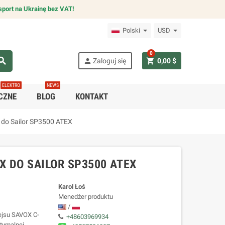
sport na Ukrainę bez VAT!
Polski
USD
0
arch
person
shopping_cart
Zaloguj się
0,00 $
ELEKTRO
NEWS
CZNE
BLOG
KONTAKT
 do Sailor SP3500 ATEX
X DO SAILOR SP3500 ATEX
Karol Łoś
Menedżer produktu
/
ejsu SAVOX C-
+48603969934
tymalnej