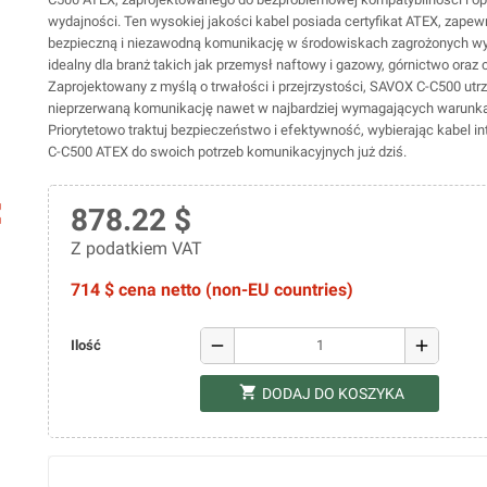
wydajności. Ten wysokiej jakości kabel posiada certyfikat ATEX, zapew
bezpieczną i niezawodną komunikację w środowiskach zagrożonych 
idealny dla branż takich jak przemysł naftowy i gazowy, górnictwo oraz
Zaprojektowany z myślą o trwałości i przejrzystości, SAVOX C-C500 utr
nieprzerwaną komunikację nawet w najbardziej wymagających warunk
Priorytetowo traktuj bezpieczeństwo i efektywność, wybierając kabel i
C-C500 ATEX do swoich potrzeb komunikacyjnych już dziś.
ap
878.22 $
Z podatkiem VAT
714 $ cena netto (non-EU countries)
remove
add
Ilość
shopping_cart
DODAJ DO KOSZYKA