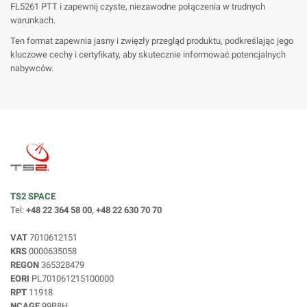
FL5261 PTT i zapewnij czyste, niezawodne połączenia w trudnych
warunkach.
Ten format zapewnia jasny i zwięzły przegląd produktu, podkreślając jego
kluczowe cechy i certyfikaty, aby skutecznie informować potencjalnych
nabywców.
TS2 SPACE
Tel:
+48 22 364 58 00, +48 22 630 70 70
VAT
7010612151
KRS
0000635058
REGON
365328479
EORI
PL701061215100000
RPT
11918
NCAGE
99B8H