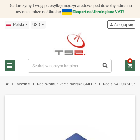
Dostarczymy Twoją przesyłkę międzynarodową pod dowolny adres na
świecie, także na Ukrainę
Eksport na Ukrainę bez VAT!
Polski
USD
person
Zaloguj się
0
view_headline
search
shopping_cart
chevron_right
chevron_right
chevron_right
Morskie
Radiokomunikacja morska SAILOR
Radia SAILOR SP350