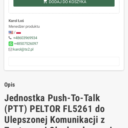
shopping_cart
DODAJ DO KOSZYKA
Karol Łoś
Menedżer produktu
/
+48603969934
+48507526097
karol@ts2.pl
Opis
Jednostka Push-To-Talk
(PTT) PELTOR FL5261 do
Ulepszonej Komunikacji z