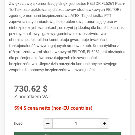
Zwiększ swoją komunikację dzięki jednostce PELTOR FL5261 Push-
To-Talk, zaprojektowanej dla zestawów słuchawkowych PELTOR i
zgodnej z normami bezpieczeństwa ATEX. Ta jednostka PTT
zapewnia natychmiastową, bezproblemową transmisję głosu w
niebezpiecznych warunkach, co czyni ją idealną dla branż takich jak
przemysł naftowy i gazowy, górnictwo oraz przetwórstwo
chemiczne. Jej solidna konstrukcja gwarantuje trwałość i
funkcjonalność w wymagających środowiskach. Kompatybilna z
różnymi zestawami słuchawkowymi PELTOR, FL5261 jest niezbędna
dla profesjonalistów poszukujących niezawodności i
bezpieczeństwa. Ulepsz dziś narzędzia komunikacyjne swojego
zespołu dla poprawy bezpieczeństwa i wydajności.
730.62 $
Z podatkiem VAT
594 $ cena netto (non-EU countries)
remove
add
Ilość