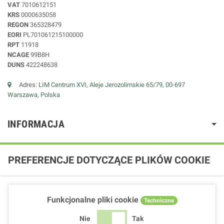
VAT
7010612151
KRS
0000635058
REGON
365328479
EORI
PL701061215100000
RPT
11918
NCAGE
99B8H
DUNS
422248638
Adres:
LIM Centrum XVI, Aleje Jerozolimskie 65/79, 00-697
Warszawa, Polska
INFORMACJA
PREFERENCJE DOTYCZĄCE PLIKÓW COOKIE
Funkcjonalne pliki cookie
Techniczne
Nie
Tak