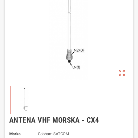
zoom_out_map
ANTENA VHF MORSKA - CX4
Marka
Cobham SATCOM