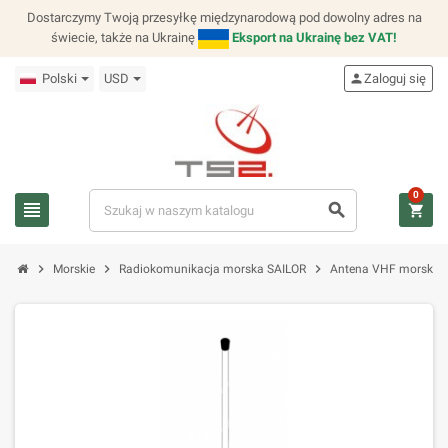
Dostarczymy Twoją przesyłkę międzynarodową pod dowolny adres na
świecie, także na Ukrainę
Eksport na Ukrainę bez VAT!
Polski
USD
person
Zaloguj się
0
view_headline
search
shopping_cart
chevron_right
chevron_right
chevron_right
Morskie
Radiokomunikacja morska SAILOR
Antena VHF morska -