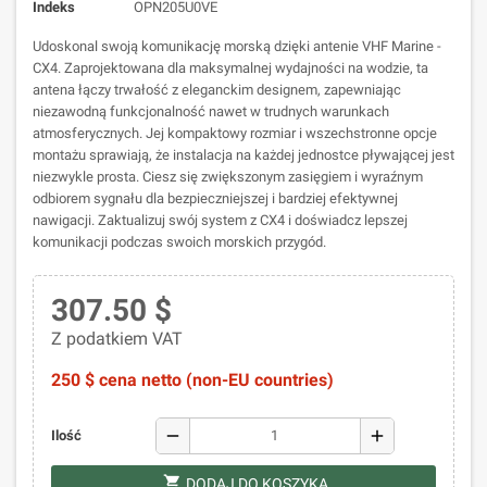
Indeks
OPN205U0VE
Udoskonal swoją komunikację morską dzięki antenie VHF Marine -
CX4. Zaprojektowana dla maksymalnej wydajności na wodzie, ta
antena łączy trwałość z eleganckim designem, zapewniając
niezawodną funkcjonalność nawet w trudnych warunkach
atmosferycznych. Jej kompaktowy rozmiar i wszechstronne opcje
montażu sprawiają, że instalacja na każdej jednostce pływającej jest
niezwykle prosta. Ciesz się zwiększonym zasięgiem i wyraźnym
odbiorem sygnału dla bezpieczniejszej i bardziej efektywnej
nawigacji. Zaktualizuj swój system z CX4 i doświadcz lepszej
komunikacji podczas swoich morskich przygód.
307.50 $
Z podatkiem VAT
250 $ cena netto (non-EU countries)
remove
add
Ilość
shopping_cart
DODAJ DO KOSZYKA