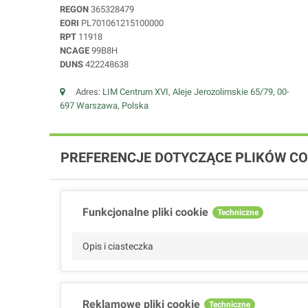
REGON
365328479
EORI
PL701061215100000
RPT
11918
NCAGE
99B8H
DUNS
422248638
Adres:
LIM Centrum XVI, Aleje Jerozolimskie 65/79, 00-
697 Warszawa, Polska
PREFERENCJE DOTYCZĄCE PLIKÓW CO
Funkcjonalne pliki cookie
Techniczne
Opis i ciasteczka
Reklamowe pliki cookie
Techniczne