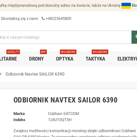
łkę międzynarodową pod dowolny adres na świecie, także na Ukrainę
Ek
Skontaktuj się z nami
+48223645800
se
SATELITY
BSP
WOJSKOWE
WOJSKOWE
LITARNE
DRONY
OPTYKA
TAKTYKA
ELEKTRY
ron_right
Odbiornik Navtex SAILOR 6390
ODBIORNIK NAVTEX SAILOR 6390
Marka
Cobham SATCOM
Indeks
124UT0QT5H
Zwiększ możliwości komunikacji morskiej dzięki odbiornikowi Cobh
SAILOR 6390 Navtex. To niezawodne urządzenie odbiera wiadomości N