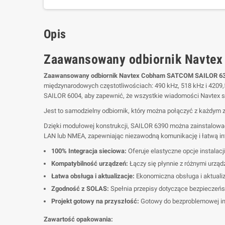
Opis
Zaawansowany odbiornik Navte
Zaawansowany odbiornik Navtex Cobham SATCOM SAILOR 6
międzynarodowych częstotliwościach: 490 kHz, 518 kHz i 4209
SAILOR 6004, aby zapewnić, że wszystkie wiadomości Navtex s
Jest to samodzielny odbiornik, który można połączyć z każdym
Dzięki modułowej konstrukcji, SAILOR 6390 można zainstalować
LAN lub NMEA, zapewniając niezawodną komunikację i łatwą int
100% Integracja sieciowa:
Oferuje elastyczne opcje instalacj
Kompatybilność urządzeń:
Łączy się płynnie z różnymi urządz
Łatwa obsługa i aktualizacje:
Ekonomiczna obsługa i aktualiz
Zgodność z SOLAS:
Spełnia przepisy dotyczące bezpieczeń
Projekt gotowy na przyszłość:
Gotowy do bezproblemowej int
Zawartość opakowania: