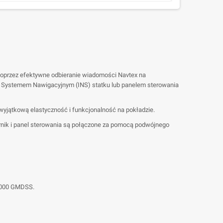
poprzez efektywne odbieranie wiadomości Navtex na
ym Systemem Nawigacyjnym (INS) statku lub panelem sterowania
yjątkową elastyczność i funkcjonalność na pokładzie.
rnik i panel sterowania są połączone za pomocą podwójnego
 6000 GMDSS.