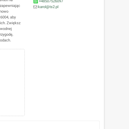
+48507526097
 zapewniając
karol@ts2.pl
emowo
 6004, aby
ich. Zwiększ
awodnej
rzygodę,
wodach.