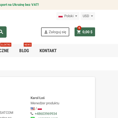
sport na Ukrainę bez VAT!
Polski
USD
0
arch
person
shopping_cart
Zaloguj się
0,00 $
ELEKTRO
NEWS
CZNE
BLOG
KONTAKT
Karol Łoś
Menedżer produktu
/
am SATCOM
+48603969934
avtex na