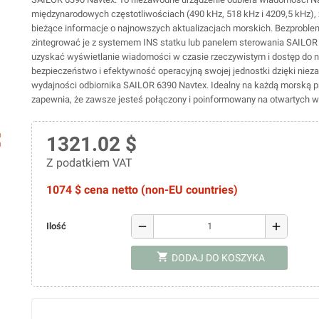
międzynarodowych częstotliwościach (490 kHz, 518 kHz i 4209,5 kHz),
bieżące informacje o najnowszych aktualizacjach morskich. Bezprobl
zintegrować je z systemem INS statku lub panelem sterowania SAILOR
uzyskać wyświetlanie wiadomości w czasie rzeczywistym i dostęp do n
bezpieczeństwo i efektywność operacyjną swojej jednostki dzięki niez
wydajności odbiornika SAILOR 6390 Navtex. Idealny na każdą morską p
zapewnia, że zawsze jesteś połączony i poinformowany na otwartych 
ap
1321.02 $
Z podatkiem VAT
1074 $ cena netto (non-EU countries)
remove
add
Ilość
shopping_cart
DODAJ DO KOSZYKA