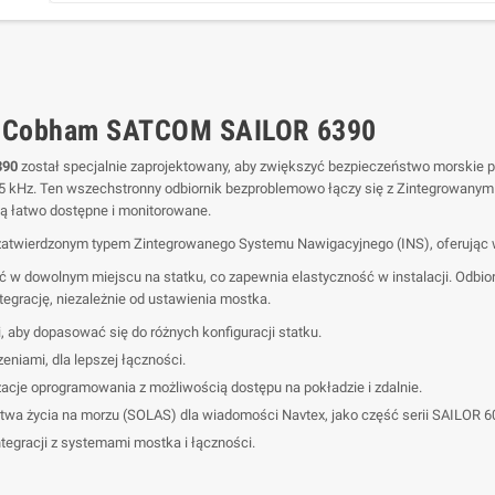
x Cobham SATCOM SAILOR 6390
390
został specjalnie zaprojektowany, aby zwiększyć bezpieczeństwo morskie 
,5 kHz. Ten wszechstronny odbiornik bezproblemowo łączy się z Zintegrowan
ą łatwo dostępne i monitorowane.
 zatwierdzonym typem Zintegrowanego Systemu Nawigacyjnego (INS), oferując w
 w dowolnym miejscu na statku, co zapewnia elastyczność w instalacji. Odbio
egrację, niezależnie od ustawienia mostka.
i, aby dopasować się do różnych konfiguracji statku.
eniami, dla lepszej łączności.
acje oprogramowania z możliwością dostępu na pokładzie i zdalnie.
stwa życia na morzu (SOLAS) dla wiadomości Navtex, jako część serii SAILOR
egracji z systemami mostka i łączności.