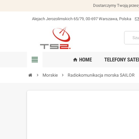
Dostarczymy Twoją przesy
Alejach Jerozolimskich 65/79, 00-697 Warszawa, Polska
lokalizacja_na
view_headline
HOME
TELEFONY SATE
home
chevron_right
Morskie
chevron_right
Radiokomunikacja morska SAILOR
chev