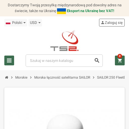
Dostarczymy Twoją przesyłkę międzynarodową pod dowolny adres na
świecie, także na Ukrainę
Eksport na Ukrainę bez VAT!
Polski
USD
person
Zaloguj się
0
view_headline
search
shopping_cart
chevron_right
chevron_right
chevron_right
Morskie
Morska łączność satelitarna SAILOR
SAILOR 250 FleetBr