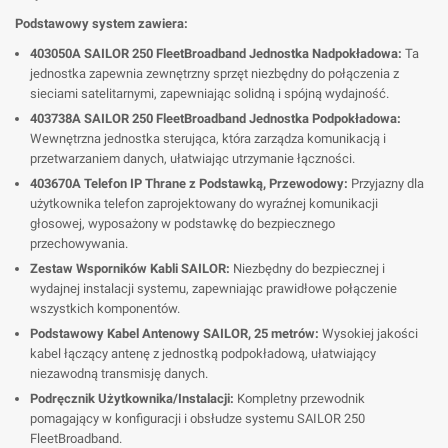
Podstawowy system zawiera:
403050A SAILOR 250 FleetBroadband Jednostka Nadpokładowa:
Ta
jednostka zapewnia zewnętrzny sprzęt niezbędny do połączenia z
sieciami satelitarnymi, zapewniając solidną i spójną wydajność.
403738A SAILOR 250 FleetBroadband Jednostka Podpokładowa:
Wewnętrzna jednostka sterująca, która zarządza komunikacją i
przetwarzaniem danych, ułatwiając utrzymanie łączności.
403670A Telefon IP Thrane z Podstawką, Przewodowy:
Przyjazny dla
użytkownika telefon zaprojektowany do wyraźnej komunikacji
głosowej, wyposażony w podstawkę do bezpiecznego
przechowywania.
Zestaw Wsporników Kabli SAILOR:
Niezbędny do bezpiecznej i
wydajnej instalacji systemu, zapewniając prawidłowe połączenie
wszystkich komponentów.
Podstawowy Kabel Antenowy SAILOR, 25 metrów:
Wysokiej jakości
kabel łączący antenę z jednostką podpokładową, ułatwiający
niezawodną transmisję danych.
Podręcznik Użytkownika/Instalacji:
Kompletny przewodnik
pomagający w konfiguracji i obsłudze systemu SAILOR 250
FleetBroadband.