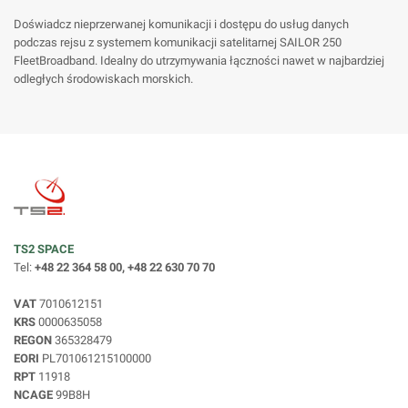
Doświadcz nieprzerwanej komunikacji i dostępu do usług danych
podczas rejsu z systemem komunikacji satelitarnej SAILOR 250
FleetBroadband. Idealny do utrzymywania łączności nawet w najbardziej
odległych środowiskach morskich.
TS2 SPACE
Tel:
+48 22 364 58 00, +48 22 630 70 70
VAT
7010612151
KRS
0000635058
REGON
365328479
EORI
PL701061215100000
RPT
11918
NCAGE
99B8H