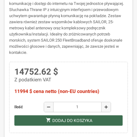
komunikację i dostęp do internetu na Twojej jednostce pływającej.
Słuchawka Thrane IP z intuicyjnym interfejsem i przewodowym
uchwytem gwarantuje płynną komunikację na pokładzie. Zestaw
zawiera również zestaw wsporników kablowych SAILOR, 25-
metrowy kabel antenowy oraz kompleksowy podręcznik
użytkownika/instalacji. Idealny do zróżnicowanych potrzeb
morskich, system SAILOR 250 FleetBroadband oferuje doskonałe
możliwości głosowe i danych, zapewniając, że zawsze jesteś w
kontakcie.
14752.62 $
Z podatkiem VAT
11994 $ cena netto (non-EU countries)
remove
add
Ilość
shopping_cart
DODAJ DO KOSZYKA