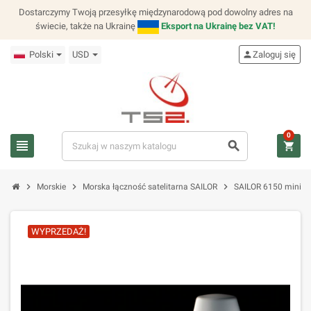
Dostarczymy Twoją przesyłkę międzynarodową pod dowolny adres na
świecie, także na Ukrainę
Eksport na Ukrainę bez VAT!
Polski
USD
person
Zaloguj się
0
view_headline
search
shopping_cart
chevron_right
chevron_right
chevron_right
Morskie
Morska łączność satelitarna SAILOR
SAILOR 6150 mini-C
WYPRZEDAŻ!