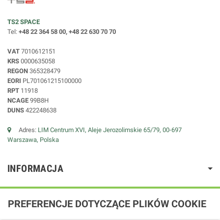
TS2 SPACE
Tel:
+48 22 364 58 00, +48 22 630 70 70
VAT
7010612151
KRS
0000635058
REGON
365328479
EORI
PL701061215100000
RPT
11918
NCAGE
99B8H
DUNS
422248638
Adres:
LIM Centrum XVI, Aleje Jerozolimskie 65/79, 00-697
Warszawa, Polska
INFORMACJA
PREFERENCJE DOTYCZĄCE PLIKÓW COOKIE