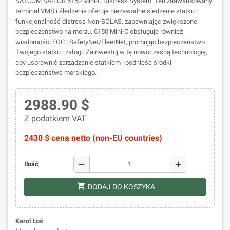
SATCOM SAILOR 6150 Mini-C Distress System. Ten zaawansowany
terminal VMS i śledzenia oferuje niezawodne śledzenie statku i
funkcjonalność distress Non-SOLAS, zapewniając zwiększone
bezpieczeństwo na morzu. 6150 Mini-C obsługuje również
wiadomości EGC i SafetyNet/FleetNet, promując bezpieczeństwo
Twojego statku i załogi. Zainwestuj w tę nowoczesną technologię,
aby usprawnić zarządzanie statkiem i podnieść środki
bezpieczeństwa morskiego.
2988.90 $
Z podatkiem VAT
2430 $ cena netto (non-EU countries)
remove
add
Ilość
shopping_cart
DODAJ DO KOSZYKA
Karol Łoś