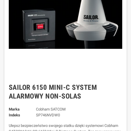
SAILOR 6150 MINI-C SYSTEM
ALARMOWY NON-SOLAS
Marka
Cobham SATCOM
Indeks
SP746NVDW0
Ulepsz bezpieczeństwo swojego statku dzięki systemowi Cobham