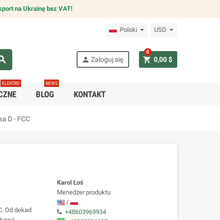
sport na Ukrainę bez VAT!
Polski
USD
0
arch
person
shopping_cart
Zaloguj się
0,00 $
ELEKTRO
NEWS
CZNE
BLOG
KONTAKT
a D - FCC
Karol Łoś
Menedżer produktu
/
C. Od dekad
+48603969934
ątkową