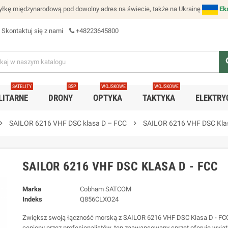
łkę międzynarodową pod dowolny adres na świecie, także na Ukrainę
Ek
Skontaktuj się z nami
+48223645800
se
SATELITY
BSP
WOJSKOWE
WOJSKOWE
LITARNE
DRONY
OPTYKA
TAKTYKA
ELEKTRY
ron_right
SAILOR 6216 VHF DSC klasa D – FCC
chevron_right
SAILOR 6216 VHF DSC Klas
SAILOR 6216 VHF DSC KLASA D - FCC
Marka
Cobham SATCOM
Indeks
Q856CLXO24
Zwiększ swoją łączność morską z SAILOR 6216 VHF DSC Klasa D - FC
ceniony przez profesjonalistów, ten zaawansowany sprzęt oferuje wyj