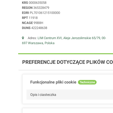
KRS
0000635058
REGON
365328479
EORI
PL701061215100000
RPT
11918
NCAGE
99B8H
DUNS
422248638
Adres:
LIM Centrum XVI, Aleje Jerozolimskie 65/79, 00-
697 Warszawa, Polska
PREFERENCJE DOTYCZĄCE PLIKÓW CO
Funkcjonalne pliki cookie
Techniczne
Opis i ciasteczka