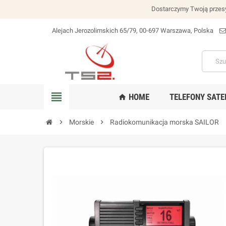
Dostarczymy Twoją przesy
Alejach Jerozolimskich 65/79, 00-697 Warszawa, Polska
lokalizacja_na
view_headline
HOME
TELEFONY SATE
home
chevron_right
Morskie
chevron_right
Radiokomunikacja morska SAILOR
chev