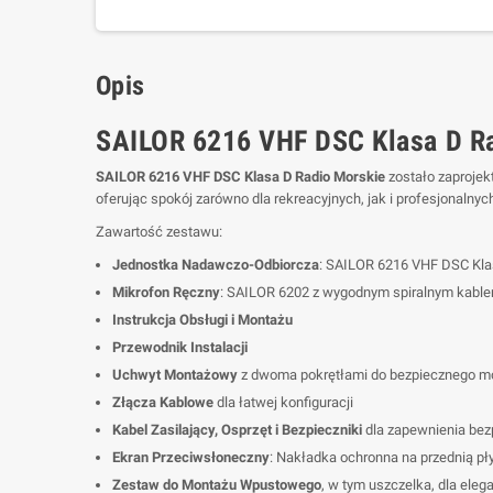
Opis
SAILOR 6216 VHF DSC Klasa D Ra
SAILOR 6216 VHF DSC Klasa D Radio Morskie
zostało zaprojek
oferując spokój zarówno dla rekreacyjnych, jak i profesjonalnych
Zawartość zestawu:
Jednostka Nadawczo-Odbiorcza
: SAILOR 6216 VHF DSC Kla
Mikrofon Ręczny
: SAILOR 6202 z wygodnym spiralnym kabl
Instrukcja Obsługi i Montażu
Przewodnik Instalacji
Uchwyt Montażowy
z dwoma pokrętłami do bezpiecznego m
Złącza Kablowe
dla łatwej konfiguracji
Kabel Zasilający, Osprzęt i Bezpieczniki
dla zapewnienia bez
Ekran Przeciwsłoneczny
: Nakładka ochronna na przednią pł
Zestaw do Montażu Wpustowego
, w tym uszczelka, dla ele