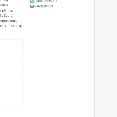
+48507526097
odzie.
karol@ts2.pl
 płynną,
h. Zaufaj
komunikację
rz SAILOR 6216