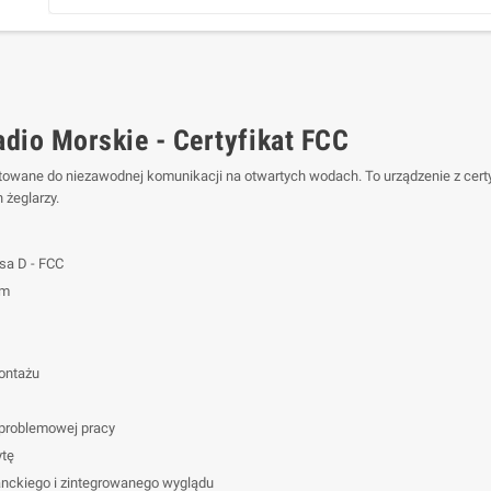
dio Morskie - Certyfikat FCC
towane do niezawodnej komunikacji na otwartych wodach. To urządzenie z certy
 żeglarzy.
sa D - FCC
em
ontażu
problemowej pracy
ytę
ganckiego i zintegrowanego wyglądu