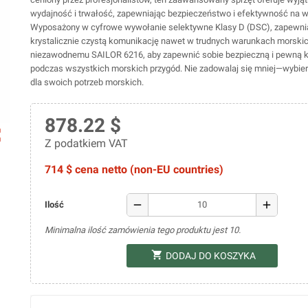
wydajność i trwałość, zapewniając bezpieczeństwo i efektywność na w
Wyposażony w cyfrowe wywołanie selektywne Klasy D (DSC), zapewnia
krystalicznie czystą komunikację nawet w trudnych warunkach morskic
niezawodnemu SAILOR 6216, aby zapewnić sobie bezpieczną i pewną 
podczas wszystkich morskich przygód. Nie zadowalaj się mniej—wybie
dla swoich potrzeb morskich.
878.22 $
ap
Z podatkiem VAT
714 $ cena netto (non-EU countries)
remove
add
Ilość
Minimalna ilość zamówienia tego produktu jest 10.
shopping_cart
DODAJ DO KOSZYKA