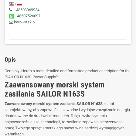
/
+48603969934
+48507526097
karol@ts2.pl
Opis
Certainly! Here's a more detailed and formatted product description for the
"SAILOR N163S Power Supply":
Zaawansowany morski system
zasilania SAILOR N163S
Zaawansowany morski system zasilania SAILOR N163S
został
zaprojektowany, aby zapewnić niezawodne i wydajne zarządzanie energią
dostosowane do środowisk morskich. Dzięki wykorzystaniu
najnowocześniejszej technologii, to zasilanie zapewnia nieprzerwaną
pracę Twojego sprzętu morskiego nawet w najbardziej wymagających
warunkach.