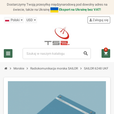
Dostarczymy Twoją przesyłkę międzynarodową pod dowolny adres na
świecie, także na Ukrainę
Eksport na Ukrainę bez VAT!
Polski
USD
person
Zaloguj się
0
view_headline
search
shopping_cart
chevron_right
chevron_right
chevron_right
chevron_right
Morskie
Radiokomunikacja morska SAILOR
SAILOR 6248 UKF