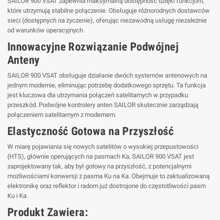
SAILOR 900 VSAT zapewnia maksymalną dostępność dzięki funkcjom,
które utrzymują stabilne połączenie. Obsługuje różnorodnych dostawców
sieci (dostępnych na życzenie), oferując niezawodną usługę niezależnie
od warunków operacyjnych.
Innowacyjne Rozwiązanie Podwójnej
Anteny
SAILOR 900 VSAT obsługuje działanie dwóch systemów antenowych na
jednym modemie, eliminując potrzebę dodatkowego sprzętu. Ta funkcja
jest kluczowa dla utrzymania połączeń satelitarnych w przypadku
przeszkód. Podwójne kontrolery anten SAILOR skutecznie zarządzają
połączeniem satelitarnym z modemem.
Elastyczność Gotowa na Przyszłość
W miarę pojawiania się nowych satelitów o wysokiej przepustowości
(HTS), głównie operujących na pasmach Ka, SAILOR 900 VSAT jest
zaprojektowany tak, aby był gotowy na przyszłość, z potencjalnymi
możliwościami konwersji z pasma Ku na Ka. Obejmuje to zaktualizowaną
elektronikę oraz reflektor i radom już dostrojone do częstotliwości pasm
Ku i Ka.
Produkt Zawiera: