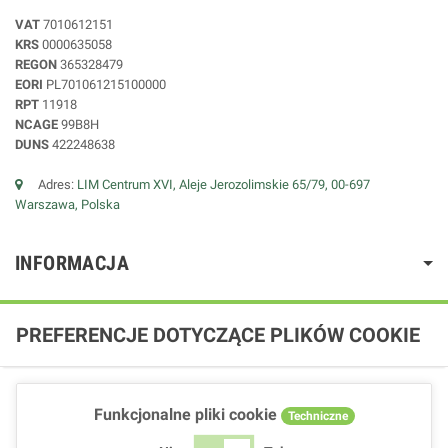
VAT
7010612151
KRS
0000635058
REGON
365328479
EORI
PL701061215100000
RPT
11918
NCAGE
99B8H
DUNS
422248638
Adres:
LIM Centrum XVI, Aleje Jerozolimskie 65/79, 00-697
Warszawa, Polska
INFORMACJA
PREFERENCJE DOTYCZĄCE PLIKÓW COOKIE
Funkcjonalne pliki cookie
Techniczne