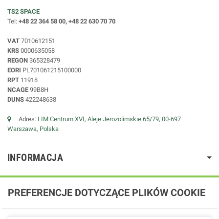
TS2 SPACE
Tel:
+48 22 364 58 00, +48 22 630 70 70
VAT
7010612151
KRS
0000635058
REGON
365328479
EORI
PL701061215100000
RPT
11918
NCAGE
99B8H
DUNS
422248638
Adres:
LIM Centrum XVI, Aleje Jerozolimskie 65/79, 00-697
Warszawa, Polska
INFORMACJA
PREFERENCJE DOTYCZĄCE PLIKÓW COOKIE