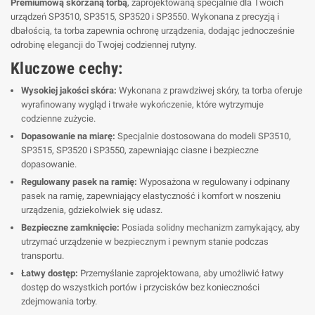
Premiumową skórzaną torbą
, zaprojektowaną specjalnie dla Twoich
urządzeń SP3510, SP3515, SP3520 i SP3550. Wykonana z precyzją i
dbałością, ta torba zapewnia ochronę urządzenia, dodając jednocześnie
odrobinę elegancji do Twojej codziennej rutyny.
Kluczowe cechy:
Wysokiej jakości skóra:
Wykonana z prawdziwej skóry, ta torba oferuje
wyrafinowany wygląd i trwałe wykończenie, które wytrzymuje
codzienne zużycie.
Dopasowanie na miarę:
Specjalnie dostosowana do modeli SP3510,
SP3515, SP3520 i SP3550, zapewniając ciasne i bezpieczne
dopasowanie.
Regulowany pasek na ramię:
Wyposażona w regulowany i odpinany
pasek na ramię, zapewniający elastyczność i komfort w noszeniu
urządzenia, gdziekolwiek się udasz.
Bezpieczne zamknięcie:
Posiada solidny mechanizm zamykający, aby
utrzymać urządzenie w bezpiecznym i pewnym stanie podczas
transportu.
Łatwy dostęp:
Przemyślanie zaprojektowana, aby umożliwić łatwy
dostęp do wszystkich portów i przycisków bez konieczności
zdejmowania torby.