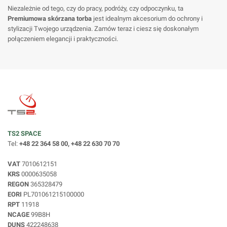
Niezależnie od tego, czy do pracy, podróży, czy odpoczynku, ta
Premiumowa skórzana torba
jest idealnym akcesorium do ochrony i
stylizacji Twojego urządzenia. Zamów teraz i ciesz się doskonałym
połączeniem elegancji i praktyczności.
TS2 SPACE
Tel:
+48 22 364 58 00, +48 22 630 70 70
VAT
7010612151
KRS
0000635058
REGON
365328479
EORI
PL701061215100000
RPT
11918
NCAGE
99B8H
DUNS
422248638