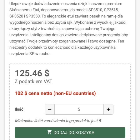
Ulepsz swoje doświadczenie noszenia dzięki naszemu premium
Skórzanemu Etui, dopasowanemu do modeli SP3510, SP3515,
SP3520 i SP3550. To eleganckie etui zawiera pasek na ramię dla
wygodnego noszenia bez użycia rąk. Wykonane z wysokiej jakości
skóry, łączy styl z trwałością, zapewniając ochronę Twojego
urządzenia. Inteligentny design zawiera dedykowane przegrody, aby
utrzymać Twoje przedmioty zorganizowane i łatwo dostępne. Ten
niezbędny dodatek to konieczność dla każdego użytkownika
urządzenia SP w ruchu.
125.46 $
Z podatkiem VAT
102 $ cena netto (non-EU countries)
remove
add
Ilość
Minimalna ilość zamówienia tego produktu jest 5.
shopping_cart
DODAJ DO KOSZYKA