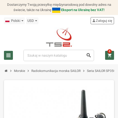
Dostarczymy Twoją przesyłkę międzynarodową pod dowolny adres na
świecie, także na Ukrainę
Eksport na Ukrainę bez VAT!
Polski
USD
person
Zaloguj się
0
view_headline
search
shopping_cart
chevron_right
chevron_right
chevron_right
Morskie
Radiokomunikacja morska SAILOR
Seria SAILOR SP3500