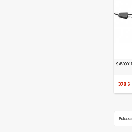
SAVOX T
378 $
Pokazan