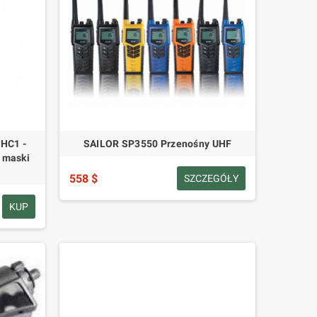
HC1 -
SAILOR SP3550 Przenośny UHF
 maski
558 $
SZCZEGÓŁY
KUP