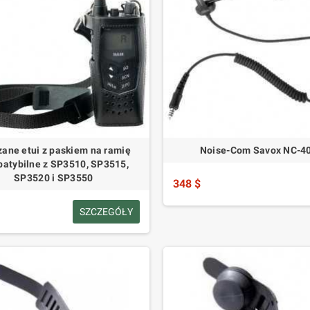
zane etui z paskiem na ramię
Noise-Com Savox NC-4
atybilne z SP3510, SP3515,
SP3520 i SP3550
348 $
SZCZEGÓŁY