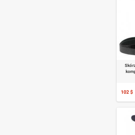
Skór
komp
102 $