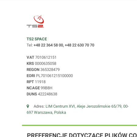
TS2 SPACE
Tel:
+48 22 364 58 00, +48 22 630 70 70
VAT
7010612151
KRS
0000635058
REGON
365328479
EORI
PL701061215100000
RPT
11918
NCAGE
99B8H
DUNS
422248638
Adres:
LIM Centrum XVI, Aleje Jerozolimskie 65/79, 00-
697 Warszawa, Polska
PREFERENCJE DOTYCZĄCE PLIKÓW CO