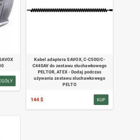
 SAVOX
Kabel adaptera SAVOX, C-C500/C-
00
C440AV do zestawu słuchawkowego
PELTOR, ATEX - Dodaj podczas
używania zestawu słuchawkowego
EGÓŁY
PELTO
144 $
KUP