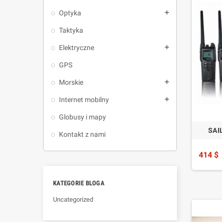
Optyka
add
Taktyka
Elektryczne
add
GPS
Morskie
add
Internet mobilny
add
Globusy i mapy
SAI
Kontakt z nami
414 $
KATEGORIE BLOGA
Uncategorized