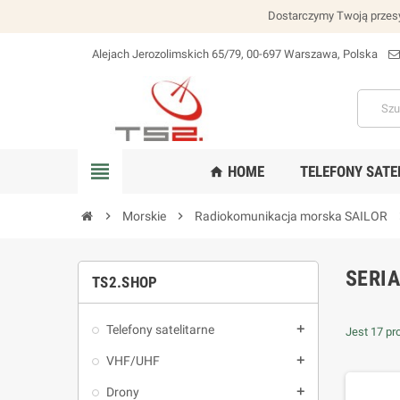
Dostarczymy Twoją przesy
Alejach Jerozolimskich 65/79, 00-697 Warszawa, Polska
lokalizacja_na
view_headline
HOME
TELEFONY SATE
home
chevron_right
Morskie
chevron_right
Radiokomunikacja morska SAILOR
chev
SERIA
TS2.SHOP
Telefony satelitarne
add
Jest 17 pr
VHF/UHF
add
Drony
add