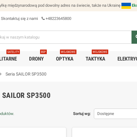
łkę międzynarodową pod dowolny adres na świecie, także na Ukrainę
Ek
Skontaktuj się z nami
+48223645800
se
SATELITY
BSP
WOJSKOWE
WOJSKOWE
LITARNE
DRONY
OPTYKA
TAKTYKA
ELEKTRY
ron_right
Seria SAILOR SP3500
 SAILOR SP3500
oduktów.
Sortuj wg:
Dostępne