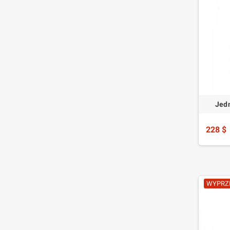
Jed
228 $
WYPRZ