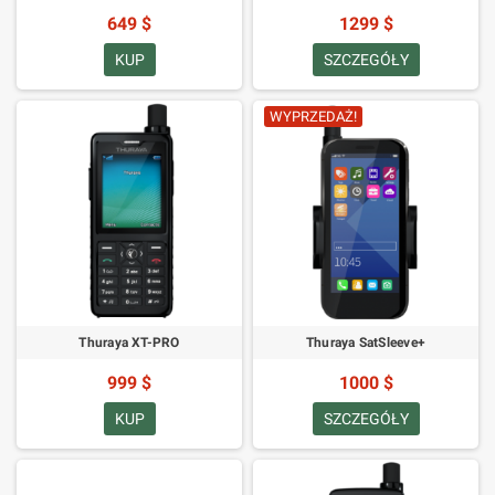
649 $
1299 $
KUP
SZCZEGÓŁY
WYPRZEDAŻ!
Thuraya XT-PRO
Thuraya SatSleeve+
999 $
1000 $
KUP
SZCZEGÓŁY