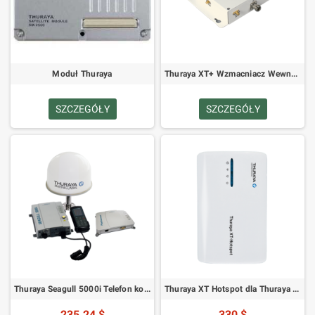
Moduł Thuraya
Thuraya XT+ Wzmacniacz Wewnętrzny Wielokanałowy
SZCZEGÓŁY
SZCZEGÓŁY
Thuraya Seagull 5000i Telefon komórkowy
Thuraya XT Hotspot dla Thuraya XT, XT-PRO, XT-PRO DUAL
235.24 $
330 $