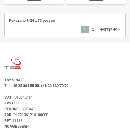
Pokazano 1-24 z 33 pozycji
1
2
navigate_next
NASTĘPNY
TS2 SPACE
Tel:
+48 22 364 58 00, +48 22 630 70 70
VAT
7010612151
KRS
0000635058
REGON
365328479
EORI
PL701061215100000
RPT
11918
NCAGE
99B8H