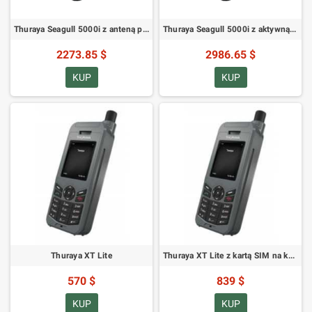
Thuraya Seagull 5000i z anteną pasywną i kablem antenowym 5m
Thuraya Seagull 5000i z aktywną anteną i 10m kablem antenowym
2273.85 $
2986.65 $
KUP
KUP
Thuraya XT Lite
Thuraya XT Lite z kartą SIM na kartę i 160 jednostkami
570 $
839 $
KUP
KUP