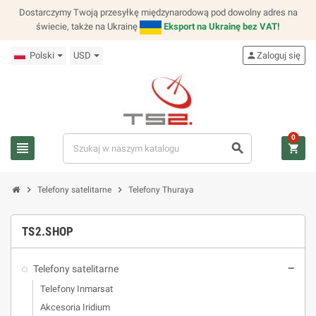
Dostarczymy Twoją przesyłkę międzynarodową pod dowolny adres na
świecie, także na Ukrainę
Eksport na Ukrainę bez VAT!
Polski
USD
person
Zaloguj się
0
view_headline
search
shopping_cart
chevron_right
chevron_right
Telefony satelitarne
Telefony Thuraya
TS2.SHOP
Telefony satelitarne
remove
Telefony Inmarsat
Akcesoria Iridium