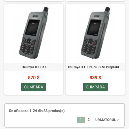
Thuraya XT Lite
Thuraya XT Lite cu SIM Preplătit și 160 de Unități
570 $
839 $
CUMPĂRA
CUMPĂRA
Se afiseaza 1-24 din 33 produs(e)
1
2
navigate_next
URMATORUL