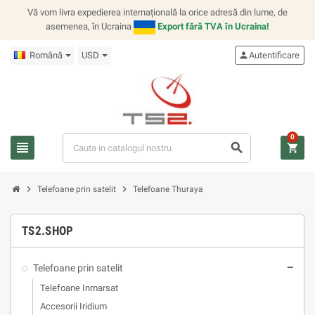
Vă vom livra expedierea internațională la orice adresă din lume, de
asemenea, în Ucraina
Export fără TVA în Ucraina!
Română
USD
person
Autentificare
0
view_headline
search
shopping_cart
chevron_right
chevron_right
Telefoane prin satelit
Telefoane Thuraya
TS2.SHOP
Telefoane prin satelit
remove
Telefoane Inmarsat
Accesorii Iridium