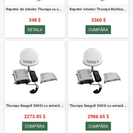
Repetor de interior Thuraya cu un singur canal
Repetor Interior Thuraya Multicanal
348 $
3360 $
DETALII
CUMPĂRA
Thuraya Seagull 5000i cu antenă pasivă și cablu de antenă de 5m
Thuraya Seagull 5000i cu antenă activă și cablu de antenă de 10 m
2273.85 $
2986.65 $
CUMPĂRA
CUMPĂRA