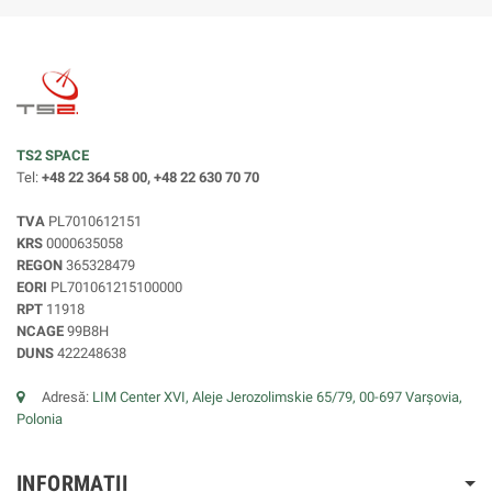
TS2 SPACE
Tel:
+48 22 364 58 00, +48 22 630 70 70
TVA
PL7010612151
KRS
0000635058
REGON
365328479
EORI
PL701061215100000
RPT
11918
NCAGE
99B8H
DUNS
422248638
Adresă:
LIM Center XVI, Aleje Jerozolimskie 65/79, 00-697 Varșovia,
Polonia
INFORMATII