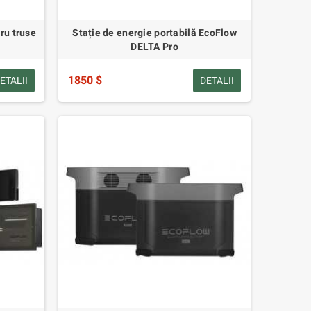
ru truse
Stație de energie portabilă EcoFlow
DELTA Pro
1850 $
ETALII
DETALII