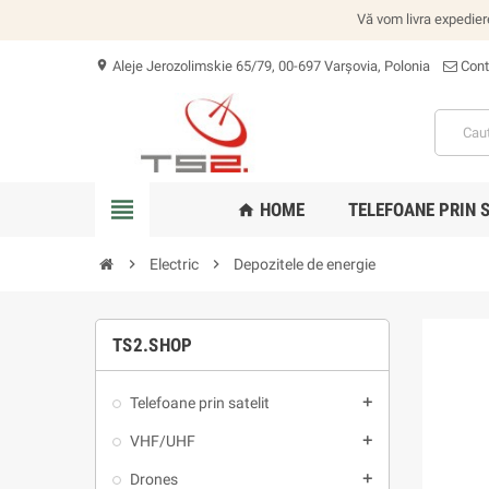
Vă vom livra expedier
Aleje Jerozolimskie 65/79, 00-697 Varșovia, Polonia
Cont
location_on
view_headline
HOME
TELEFOANE PRIN 
home
chevron_right
Electric
chevron_right
Depozitele de energie
TS2.SHOP
Telefoane prin satelit
add
VHF/UHF
add
Drones
add