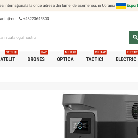
ea internațională la orice adresă din lume, de asemenea, în Ucraina
Export
actaţi-ne
+48223645800
searc
SATELIȚI
UAV
MILITAR
MILITAR
ELECTR
SATELIT
DRONES
OPTICA
TACTICI
ELECTRIC