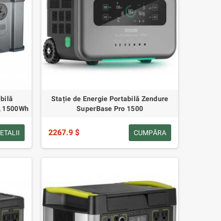
bilă
Stație de Energie Portabilă Zendure
, 1500Wh
SuperBase Pro 1500
2267.9 $
ETALII
CUMPĂRA