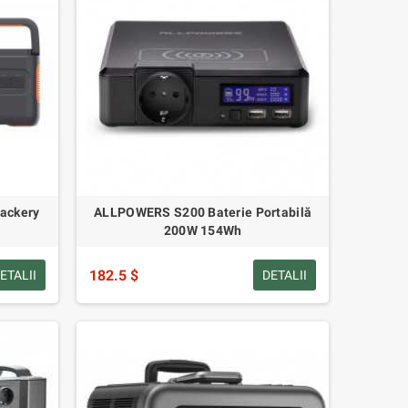
Jackery
ALLPOWERS S200 Baterie Portabilă
200W 154Wh
182.5 $
ETALII
DETALII