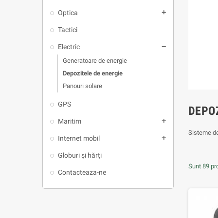
Optica
add
Tactici
Electric
remove
Generatoare de energie
Depozitele de energie
Panouri solare
GPS
DEPOZ
Maritim
add
Sisteme de
Internet mobil
add
Globuri și hărți
Sunt 89 pr
Contacteaza-ne