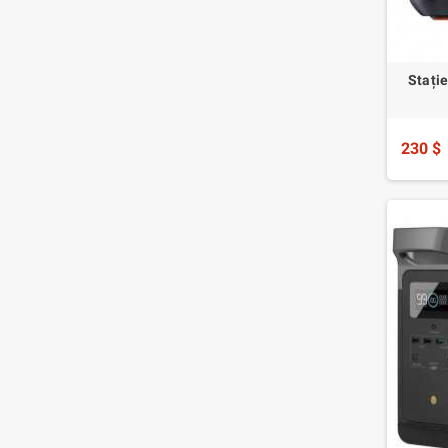
Stați
230 $