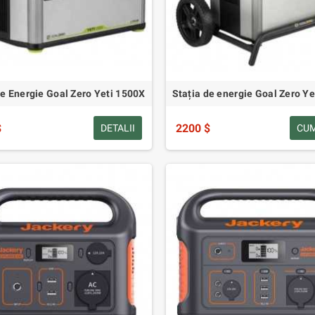
de Energie Goal Zero Yeti 1500X
Stația de energie Goal Zero Y
$
2200 $
DETALII
CU