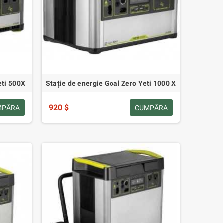
eti 500X
Stație de energie Goal Zero Yeti 1000 X
920 $
MPĂRA
CUMPĂRA