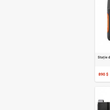
Stație 
890 $