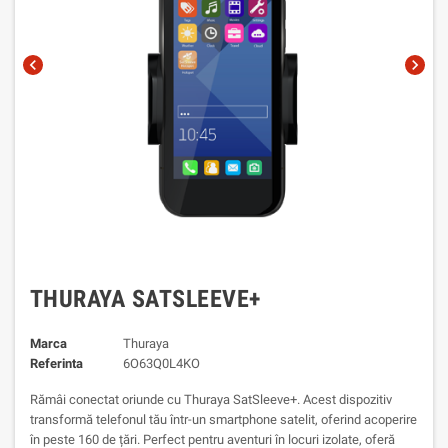
chevron_left
chevron_right
THURAYA SATSLEEVE+
Marca
Thuraya
Referinta
6O63Q0L4KO
Rămâi conectat oriunde cu Thuraya SatSleeve+. Acest dispozitiv
transformă telefonul tău într-un smartphone satelit, oferind acoperire
în peste 160 de țări. Perfect pentru aventuri în locuri izolate, oferă