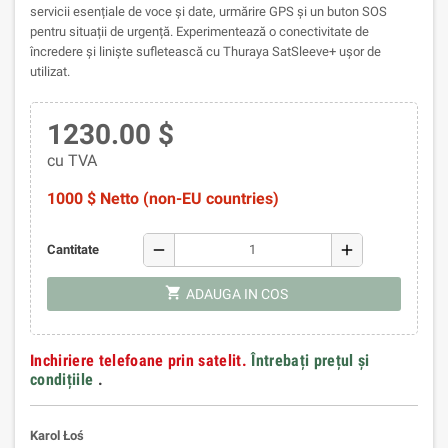
servicii esențiale de voce și date, urmărire GPS și un buton SOS
pentru situații de urgență. Experimentează o conectivitate de
încredere și liniște sufletească cu Thuraya SatSleeve+ ușor de
utilizat.
1230.00 $
cu TVA
1000 $ Netto (non-EU countries)
remove
add
Cantitate
shopping_cart
ADAUGA IN COS
Inchiriere telefoane prin satelit.
Întrebați prețul și
condițiile
.
Karol Łoś