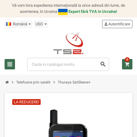
Vă vom livra expedierea internațională la orice adresă din lume, de
asemenea, în Ucraina
Export fără TVA în Ucraina!
Română
USD
person
Autentificare
0
view_headline
search
shopping_cart
chevron_right
chevron_right
Telefoane prin satelit
Thuraya SatSleeve+
LA REDUCERE!