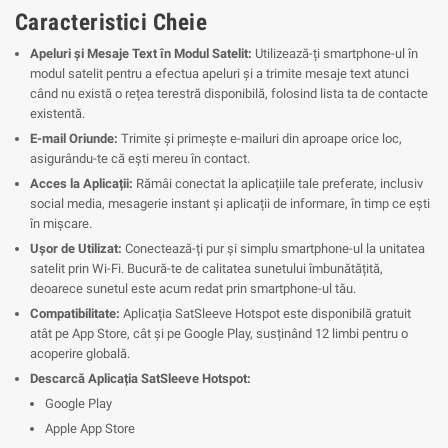
Caracteristici Cheie
Apeluri și Mesaje Text în Modul Satelit:
Utilizează-ți smartphone-ul în
modul satelit pentru a efectua apeluri și a trimite mesaje text atunci
când nu există o rețea terestră disponibilă, folosind lista ta de contacte
existentă.
E-mail Oriunde:
Trimite și primește e-mailuri din aproape orice loc,
asigurându-te că ești mereu în contact.
Acces la Aplicații:
Rămâi conectat la aplicațiile tale preferate, inclusiv
social media, mesagerie instant și aplicații de informare, în timp ce ești
în mișcare.
Ușor de Utilizat:
Conectează-ți pur și simplu smartphone-ul la unitatea
satelit prin Wi-Fi. Bucură-te de calitatea sunetului îmbunătățită,
deoarece sunetul este acum redat prin smartphone-ul tău.
Compatibilitate:
Aplicația SatSleeve Hotspot este disponibilă gratuit
atât pe App Store, cât și pe Google Play, susținând 12 limbi pentru o
acoperire globală.
Descarcă Aplicația SatSleeve Hotspot:
Google Play
Apple App Store