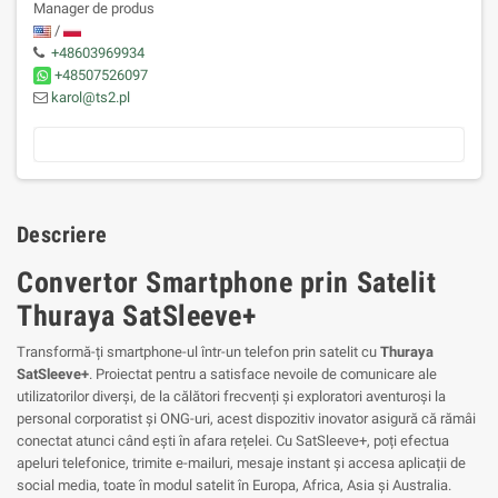
Manager de produs
/
+48603969934
+48507526097
karol@ts2.pl
Descriere
Convertor Smartphone prin Satelit
Thuraya SatSleeve+
Transformă-ți smartphone-ul într-un telefon prin satelit cu
Thuraya
SatSleeve+
. Proiectat pentru a satisface nevoile de comunicare ale
utilizatorilor diverși, de la călători frecvenți și exploratori aventuroși la
personal corporatist și ONG-uri, acest dispozitiv inovator asigură că rămâi
conectat atunci când ești în afara rețelei. Cu SatSleeve+, poți efectua
apeluri telefonice, trimite e-mailuri, mesaje instant și accesa aplicații de
social media, toate în modul satelit în Europa, Africa, Asia și Australia.