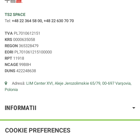
TS2 SPACE
Tel:
+48 22 364 58 00, +48 22 630 70 70
TVA
PL7010612151
KRS
0000635058
REGON
365328479
EORI
PL701061215100000
RPT
11918
NCAGE
99B8H
DUNS
422248638
Adresă:
LIM Center XVI, Aleje Jerozolimskie 65/79, 00-697 Varșovia,
Polonia
INFORMATII
COOKIE PREFERENCES