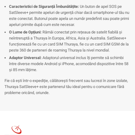
Caracteristici de Siguranță Îmbunătățite:
Un buton de apel SOS pe
SatSleeve+ permite apeluri de urgență chiar dacă smartphone-ul tău nu
este conectat. Butonul poate apela un număr predefinit sau poate primi
apeluri primite după cum este necesar.
O Lume de Opțiuni:
Rămâi conectat prin rețeaua de satelit fiabilă și
neîntreruptă a Thuraya în Europa, Africa, Asia și Australia. SatSleeve+
funcționează fie cu un card SIM Thuraya, fie cu un card SIM GSM de la
peste 360 de parteneri de roaming Thuraya la nivel mondial.
Adaptor Universal:
Adaptorul universal inclus îți permite să schimbi
între diverse modele Android și iPhone, acomodând dispozitive între 58
și 85 mm lățime.
Fie că ești într-o expediție, călătorești frecvent sau lucrezi în zone izolate,
Thuraya SatSleeve+ este partenerul tău ideal pentru o comunicare fără
probleme oricând, oriunde.