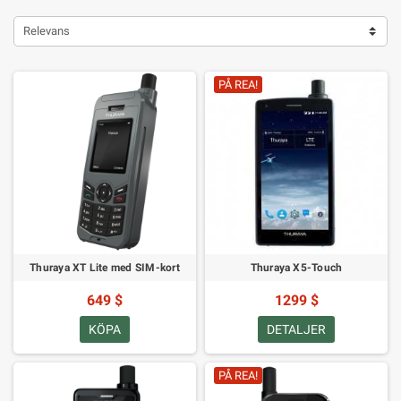
Relevans
PÅ REA!
Thuraya XT Lite med SIM-kort
Thuraya X5-Touch
649 $
1299 $
KÖPA
DETALJER
PÅ REA!