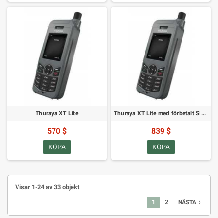
Thuraya XT Lite
Thuraya XT Lite med förbetalt SIM och 160 enheter
570 $
839 $
KÖPA
KÖPA
Visar 1-24 av 33 objekt
1
2
navigate_next
NÄSTA