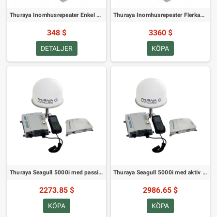
Thuraya Inomhusrepeater Enkel Kanal
Thuraya Inomhusrepeater Flerkanal
348 $
3360 $
DETALJER
KÖPA
Thuraya Seagull 5000i med passiv antenn och 5m antennkabel
Thuraya Seagull 5000i med aktiv antenn och 10m antennkabel
2273.85 $
2986.65 $
KÖPA
KÖPA