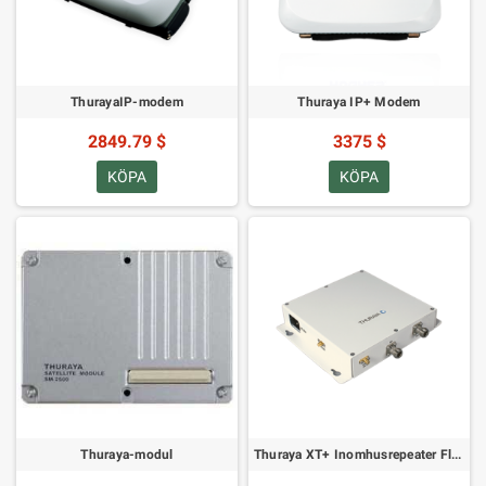
ThurayaIP-modem
Thuraya IP+ Modem
2849.79 $
3375 $
KÖPA
KÖPA
Thuraya-modul
Thuraya XT+ Inomhusrepeater Flerkanalig