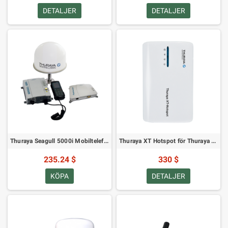
DETALJER
DETALJER
Thuraya Seagull 5000i Mobiltelefon
Thuraya XT Hotspot för Thuraya XT, XT-PRO, XT-PRO DUAL
235.24 $
330 $
KÖPA
DETALJER