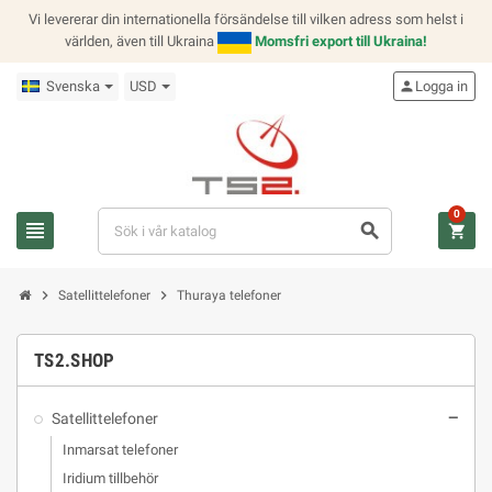
Vi levererar din internationella försändelse till vilken adress som helst i
världen, även till Ukraina
Momsfri export till Ukraina!
Svenska
USD
person
Logga in
0
view_headline
search
shopping_cart
chevron_right
chevron_right
Satellittelefoner
Thuraya telefoner
TS2.SHOP
Satellittelefoner
remove
Inmarsat telefoner
Iridium tillbehör