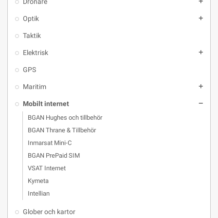
Drönare
add
Optik
add
Taktik
Elektrisk
add
GPS
Maritim
add
Mobilt internet
remove
BGAN Hughes och tillbehör
BGAN Thrane & Tillbehör
Inmarsat Mini-C
BGAN PrePaid SIM
VSAT Internet
Kymeta
Intellian
Glober och kartor