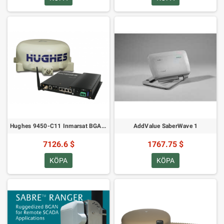
Hughes 9450-C11 Inmarsat BGAN: Den Ultimata Mobila Satellitterminalen
AddValue SaberWave 1
7126.6 $
1767.75 $
KÖPA
KÖPA