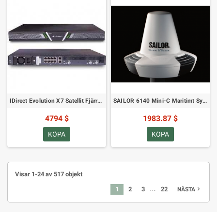
IDirect Evolution X7 Satellit Fjärrrouter Modem
SAILOR 6140 Mini-C Maritimt System
4794 $
1983.87 $
KÖPA
KÖPA
Visar 1-24 av 517 objekt
…
1
2
3
22
navigate_next
NÄSTA