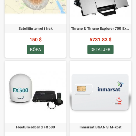
Satellitinternet i Irak
Thrane & Thrane Explorer 700 Expedition
150 $
5731.83 $
KÖPA
DETALJER
FleetBroadband FX500
Inmarsat BGAN SIM-kort