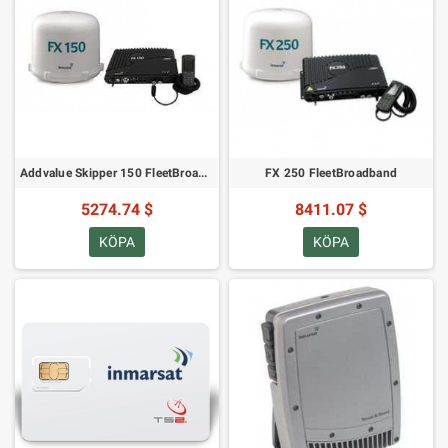
Addvalue Skipper 150 FleetBroadband
FX 250 FleetBroadband
5274.74 $
8411.07 $
KÖPA
KÖPA