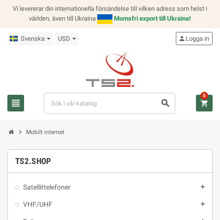
Vi levererar din internationella försändelse till vilken adress som helst i
världen, även till Ukraina
Momsfri export till Ukraina!
Svenska
USD
person
Logga in
0
view_headline
search
shopping_cart
chevron_right
Mobilt internet
TS2.SHOP
Satellittelefoner
add
VHF/UHF
add