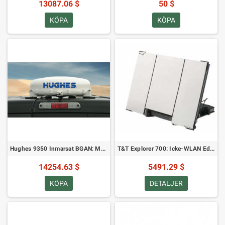
13087.06 $
50 $
KÖPA
KÖPA
Hughes 9350 Inmarsat BGAN: Mobil satellitanslutningsterminal
T&T Explorer 700: Icke-WLAN Edition
14254.63 $
5491.29 $
KÖPA
DETALJER