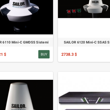
R 6110 Mini-C GMDSS Sistemi
SAILOR 6120 Mini-C SSAS S
21 $
2738.3 $
BUY