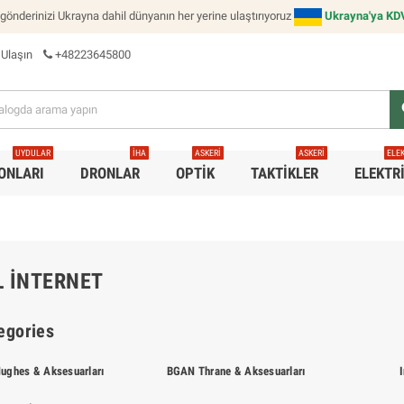
 gönderinizi Ukrayna dahil dünyanın her yerine ulaştırıyoruz
Ukrayna'ya KDV'
 Ulaşın
+48223645800
s
UYDULAR
İHA
ASKERI
ASKERI
ELE
ONLARI
DRONLAR
OPTIK
TAKTIKLER
ELEKTR
L İNTERNET
egories
ughes & Aksesuarları
BGAN Thrane & Aksesuarları