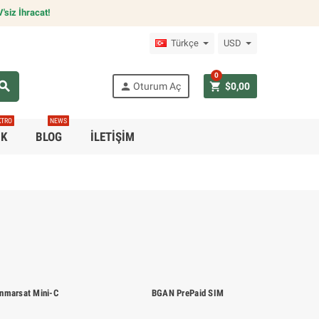
siz İhracat!
Türkçe
USD
0
earch
person
shopping_cart
Oturum Aç
$0,00
KTRO
NEWS
IK
BLOG
İLETIŞIM
Inmarsat Mini-C
BGAN PrePaid SIM