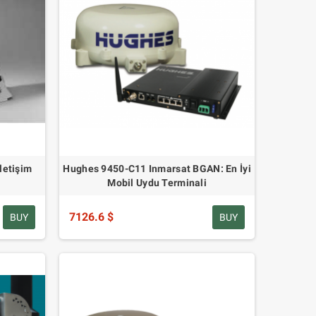
letişim
Hughes 9450-C11 Inmarsat BGAN: En İyi
Mobil Uydu Terminali
7126.6 $
BUY
BUY