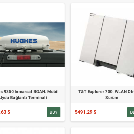
s 9350 Inmarsat BGAN: Mobil
T&T Explorer 700: WLAN O
Uydu Bağlantı Terminali
Sürüm
.63 $
5491.29 $
BUY
D