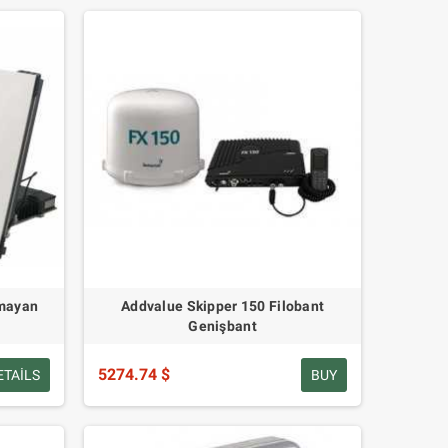
lmayan
Addvalue Skipper 150 Filobant
Genişbant
5274.74 $
ETAILS
BUY