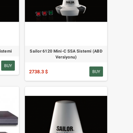
istemi
Sailor 6120 Mini-C SSA Sistemi (ABD
Versiyonu)
BUY
2738.3 $
BUY