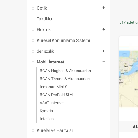
Optik
add
Taktikler
517 adet ür
Elektrik
add
Küresel Konumlama Sistemi
denizcilik
add
Mobil İnternet
remove
BGAN Hughes & Aksesuarları
BGAN Thrane & Aksesuarları
Inmarsat Mini-C
BGAN PrePaid SIM
VSAT İnternet
Kymeta
Intellian
Af
Küreler ve Haritalar