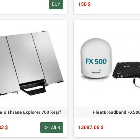
150 $
BUY
e & Thrane Explorer 700 Keşif
FleetBroadband FX50
83 $
13087.06 $
DETAILS