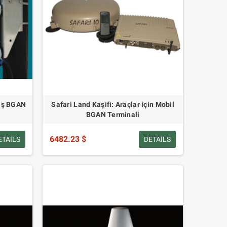
iş BGAN
Safari Land Kaşifi: Araçlar için Mobil
BGAN Terminali
6482.23 $
ETAILS
DETAILS