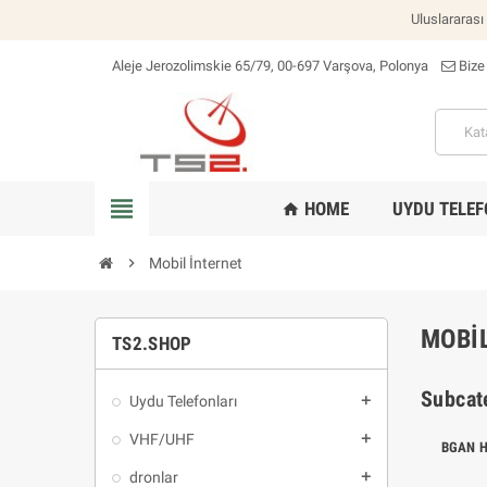
Uluslararası
Aleje Jerozolimskie 65/79, 00-697 Varşova, Polonya
Bize
konum_on
view_headline
HOME
UYDU TELEF
home
chevron_right
Mobil İnternet
MOBI
TS2.SHOP
Subcat
Uydu Telefonları
add
VHF/UHF
add
BGAN H
dronlar
add