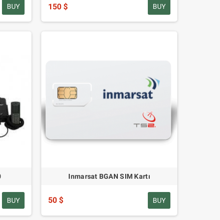
150 $
BUY
BUY
0
Inmarsat BGAN SIM Kartı
50 $
BUY
BUY