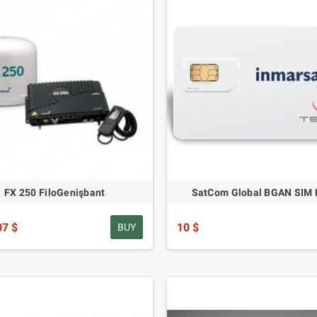
FX 250 FiloGenişbant
SatCom Global BGAN SIM K
07 $
10 $
BUY