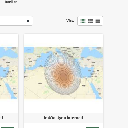
Intellian
view_comfy
view_list
view_headline
View
ti
Irak'ta Uydu İnterneti