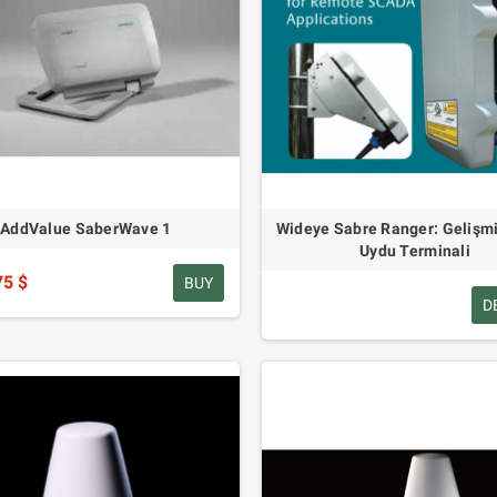
AddValue SaberWave 1
Wideye Sabre Ranger: Gelişm
Uydu Terminali
75 $
BUY
D