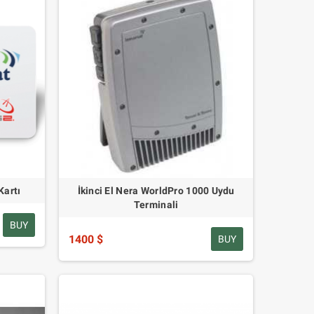
artı
İkinci El Nera WorldPro 1000 Uydu
Terminali
BUY
1400 $
BUY