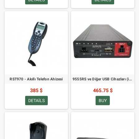
RST970 - Akıllı Telefon Ahizesi
9555RS ve Diğer USB Cihazları (iPhone Gibi) için Taşınabilir Yedek Batarya
385 $
465.75 $
DETAILS
BUY