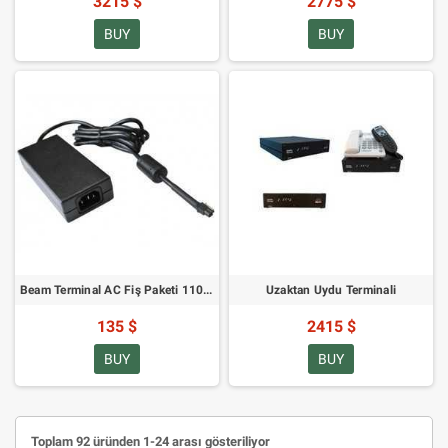
3215 $
2775 $
BUY
BUY
Beam Terminal AC Fiş Paketi 110-240V: RST100/RST200/RST310 ile Kullanım İçin
Uzaktan Uydu Terminali
135 $
2415 $
BUY
BUY
Toplam 92 üründen 1-24 arası gösteriliyor