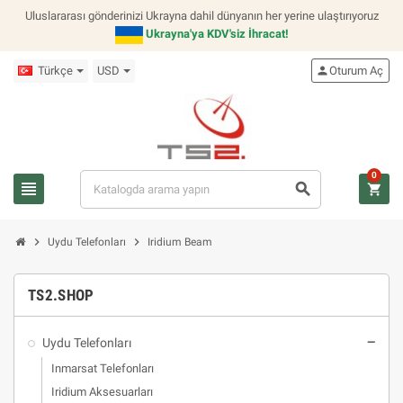
Uluslararası gönderinizi Ukrayna dahil dünyanın her yerine ulaştırıyoruz
Ukrayna'ya KDV'siz İhracat!
Türkçe
USD
person
Oturum Aç
0
view_headline
search
shopping_cart
chevron_right
chevron_right
Uydu Telefonları
Iridium Beam
TS2.SHOP
Uydu Telefonları
remove
Inmarsat Telefonları
Iridium Aksesuarları