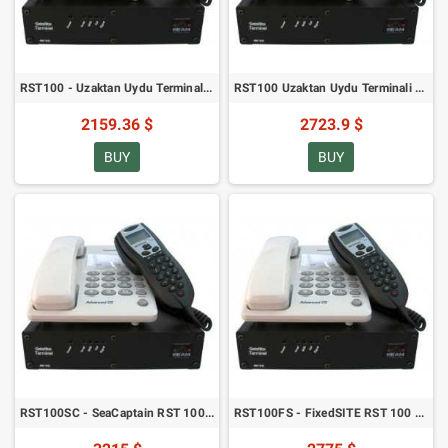
RST100 - Uzaktan Uydu Terminali RJ11/POTS Veri ve Ses (9522B Kullanarak)
RST100 Uzaktan Uydu Terminali Başlangıç Paketi
2159.36 $
2723.9 $
BUY
BUY
RST100SC - SeaCaptain RST 100 Kiti - Paketli Set (9522B Kullanarak)
RST100FS - FixedSITE RST 100 Kiti - Paketlenmiş Paket (9522B Kullanarak)