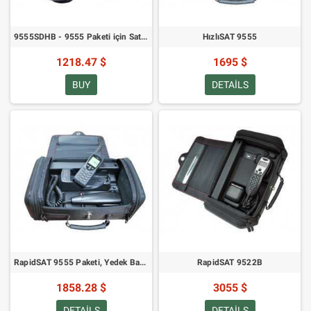
9555SDHB - 9555 Paketi için SatDOCK Yuvası - STOKLAR TÜKENDİĞİNDE
HızlıSAT 9555
1218.47 $
1695 $
BUY
DETAILS
RapidSAT 9555 Paketi, Yedek Batarya Dahil
RapidSAT 9522B
1858.28 $
3055 $
DETAILS
DETAILS