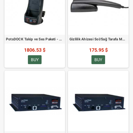
PotsDOCK Takip ve Ses Paketi - PotsDOCK / Gizlilik Ahizesi Dahil
Gizlilik Ahizesi Sol/Sağ Tarafa Monte Edilebilen Braket ile
1806.53 $
175.95 $
BUY
BUY