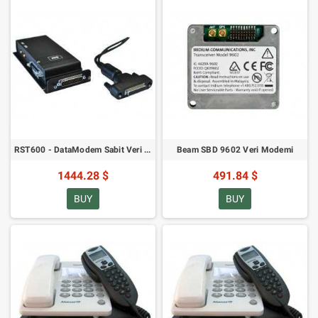
RST600 - DataModem Sabit Veri Modemi - RST997 DC-DC Dönüştürücü Dahil
Beam SBD 9602 Veri Modemi
1444.28 $
491.84 $
BUY
BUY