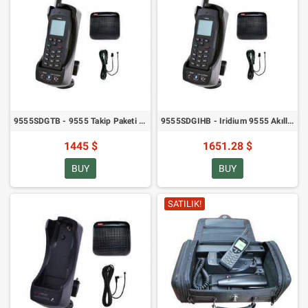
9555SDGTB - 9555 Takip Paketi için SatDOCK Yuvası
9555SDGIHB - Iridium 9555 Akıllı Telefon Paketi için SatDock Yuvası
1445 $
1651.28 $
BUY
BUY
SATILIK!