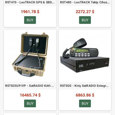
RST470 - LeoTRACK GPS & SBD Takip Cihazı
RST480 - LeoTRACK Takip Cihazı - GPS/SBD ve GSM
1961.78 $
2272.27 $
BUY
BUY
RST825UP/VP - SatRADIO Kılıfı - Standart Radyo Üzerinden Uydu Sesli Aramaları
RST820 - Kiriş SatRADIO Entegre Edilebilir Taban Ünitesi
16465.74 $
6863.86 $
BUY
BUY