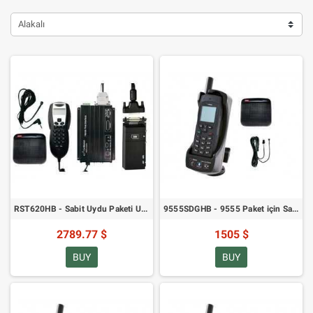
Alakalı
RST620HB - Sabit Uydu Paketi Uydu Telefonu - Elleri Serbest Paketi
9555SDGHB - 9555 Paket için SatDOCK Yuvası
2789.77 $
1505 $
BUY
BUY