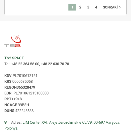
1
2
3
4
navigate_next
SONRAKI
TS2 SPACE
Tel:
+48 22 364 58 00, +48 22 630 70 70
KDV
PL7010612151
KRS
0000635058
REGON365328479
EORI
PL701061215100000
RPT11918
NCAGE
99B8H
DUNS
422248638
Adres:
LIM Center XVI, Aleje Jerozolimskie 65/79, 00-697 Varşova,
Polonya