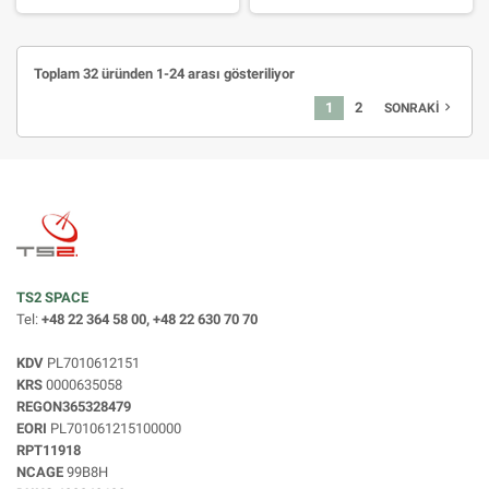
Toplam 32 üründen 1-24 arası gösteriliyor
1
2
navigate_next
SONRAKI
TS2 SPACE
Tel:
+48 22 364 58 00, +48 22 630 70 70
KDV
PL7010612151
KRS
0000635058
REGON365328479
EORI
PL701061215100000
RPT11918
NCAGE
99B8H