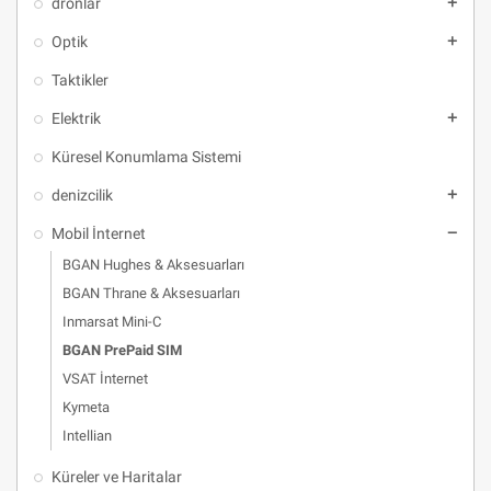
dronlar
add
Optik
add
Taktikler
Elektrik
add
Küresel Konumlama Sistemi
denizcilik
add
Mobil İnternet
remove
BGAN Hughes & Aksesuarları
BGAN Thrane & Aksesuarları
Inmarsat Mini-C
BGAN PrePaid SIM
VSAT İnternet
Kymeta
Intellian
Küreler ve Haritalar