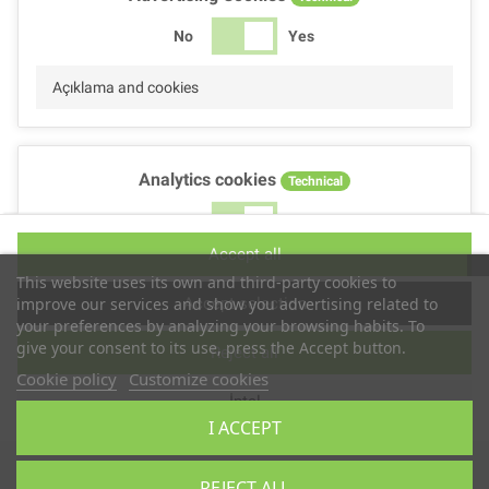
No
Yes
Açıklama and cookies
Analytics cookies
Technical
No
Yes
Accept all
Açıklama and cookies
This website uses its own and third-party cookies to
Accept selection
improve our services and show you advertising related to
your preferences by analyzing your browsing habits. To
give your consent to its use, press the Accept button.
Reject all
Performance cookies
Technical
Cookie policy
Customize cookies
İptal
No
Yes
I ACCEPT
Açıklama
Telif Hakkı © 2019
TS2 SPACE
REJECT ALL