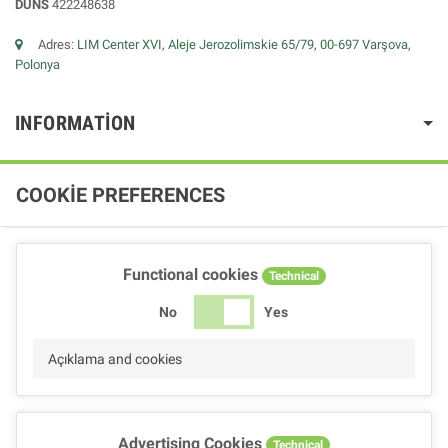
DUNS
422248638
Adres:
LIM Center XVI, Aleje Jerozolimskie 65/79, 00-697 Varşova,
Polonya
INFORMATION
COOKIE PREFERENCES
Functional cookies
Technical
No
Yes
Açıklama and cookies
Advertising Cookies
Technical