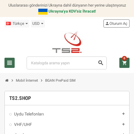
Uluslararası gönderinizi Ukrayna dahil dünyanın her yerine ulaştırıyoruz
Ukrayna'ya KDV'siz İhracat!
Türkçe
USD
person
Oturum Aç
0
view_headline
search
shopping_cart
chevron_right
chevron_right
Mobil İnternet
BGAN PrePaid SIM
TS2.SHOP
Uydu Telefonları
add
VHF/UHF
add