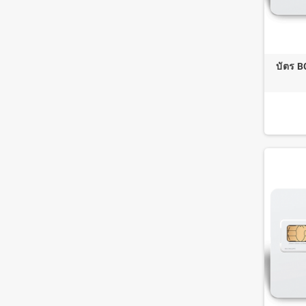
บัตร B