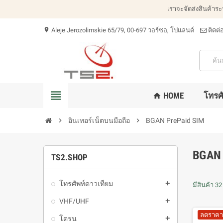
เราจะจัดส่งสินค้าร
Aleje Jerozolimskie 65/79, 00-697 วอร์ซอ, โปแลนด์
ติดต่
location_on
view_headline
HOME
โทรศ
home
chevron_right
อินเทอร์เน็ตบนมือถือ
chevron_right
BGAN PrePaid SIM
BGAN
TS2.SHOP
โทรศัพท์ดาวเทียม
add
มีสินค้า 3
VHF/UHF
add
ลดราคา
โดรน
add