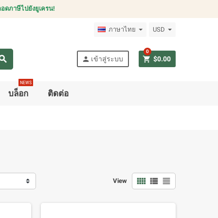
อดภาษีไปยังยูเครน!
ภาษาไทย
USD
0
earch
person
shopping_cart
เข้าสู่ระบบ
$0.00
NEWS
บล็อก
ติดต่อ
view_comfy
view_list
view_headline
View