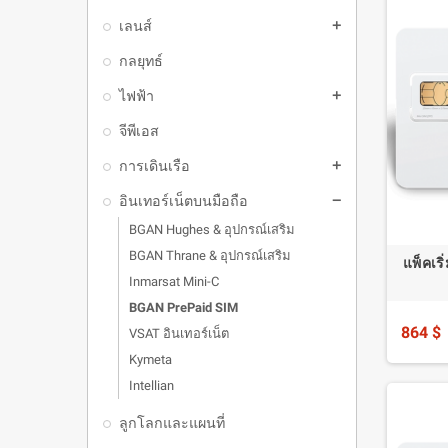
เลนส์
add
กลยุทธ์
ไฟฟ้า
add
จีพีเอส
การเดินเรือ
add
อินเทอร์เน็ตบนมือถือ
remove
BGAN Hughes & อุปกรณ์เสริม
BGAN Thrane & อุปกรณ์เสริม
แพ็คเริ
Inmarsat Mini-C
BGAN PrePaid SIM
864 $
VSAT อินเทอร์เน็ต
Kymeta
Intellian
ลูกโลกและแผนที่