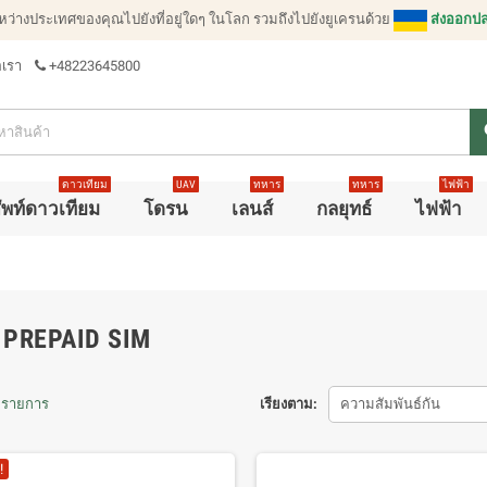
ะหว่างประเทศของคุณไปยังที่อยู่ใดๆ ในโลก รวมถึงไปยังยูเครนด้วย
ส่งออกปล
อเรา
+48223645800
s
ดาวเทียม
UAV
ทหาร
ทหาร
ไฟฟ้า
ัพท์ดาวเทียม
โดรน
เลนส์
กลยุทธ์
ไฟฟ้า
 PREPAID SIM
2 รายการ
เรียงตาม:
ความสัมพันธ์กัน
!