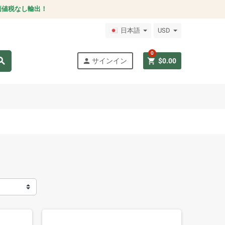
価値税なし輸出！
日本語
USD
0
arch
person
shopping_cart
サインイン
$0.00