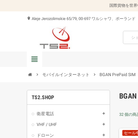
国際貨物を世界
Aleje Jerozolimskie 65/79, 00-697 ワルシャワ、ポーランド
location_on
view_headline
chevron_right
モバイルインターネット
chevron_right
BGAN PrePaid SIM
BGAN
TS2.SHOP
衛星電話
add
32 個の
VHF / UHF
add
セール
ドローン
add