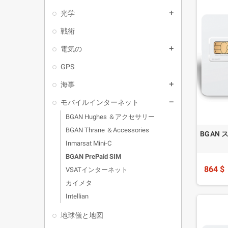
光学
add
戦術
電気の
add
GPS
海事
add
モバイルインターネット
remove
BGAN Hughes ＆アクセサリー
BGAN Thrane ＆Accessories
BGAN 
Inmarsat Mini-C
BGAN PrePaid SIM
864 $
VSATインターネット
カイメタ
Intellian
地球儀と地図