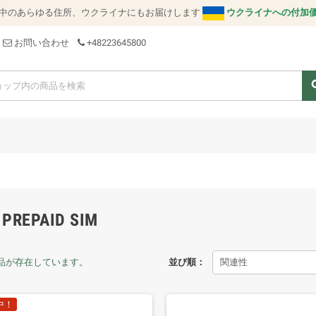
中のあらゆる住所、ウクライナにもお届けします
ウクライナへの付加
お問い合わせ
+48223645800
se
 PREPAID SIM
商品が存在しています。
並び順：
関連性
中！