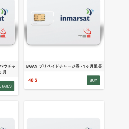
プバウチャ
BGAN プリペイドチャージ券 - 1ヶ月延長
2ヶ月
40 $
BUY
ETAILS