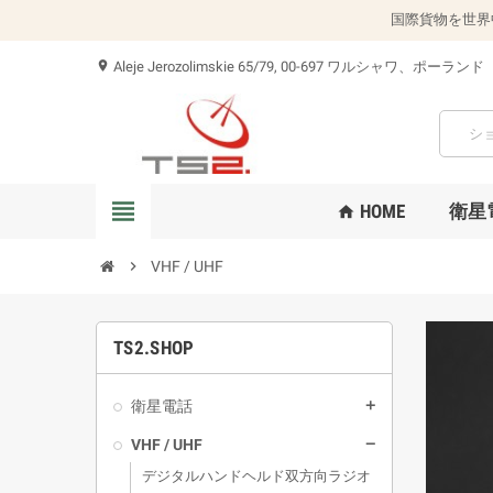
国際貨物を世界
Aleje Jerozolimskie 65/79, 00-697 ワルシャワ、ポーランド
location_on
view_headline
HOME
衛星
home
chevron_right
VHF / UHF
TS2.SHOP
衛星電話
add
VHF / UHF
remove
デジタルハンドヘルド双方向ラジオ