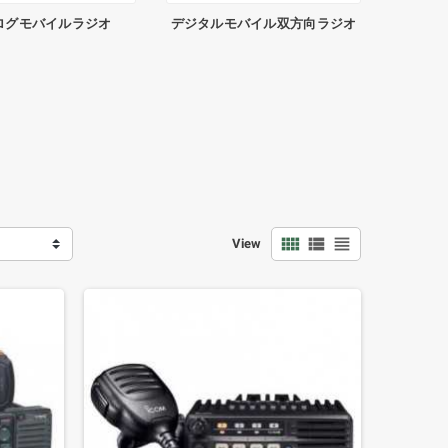
ログモバイルラジオ
デジタルモバイル双方向ラジオ
view_comfy
view_list
view_headline
View