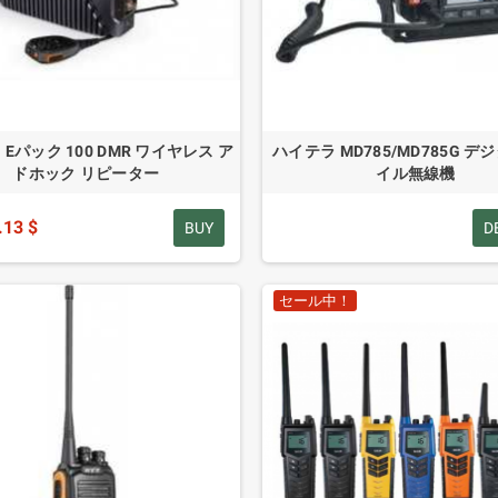
Eパック 100 DMR ワイヤレス ア
ハイテラ MD785/MD785G 
ドホック リピーター
イル無線機
.13 $
BUY
D
セール中！