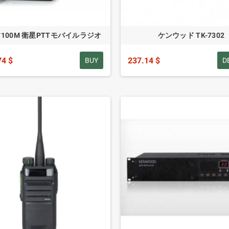
AT100M 衛星PTTモバイルラジオ
ケンウッド TK-7302
74 $
237.14 $
BUY
D