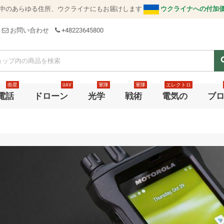
中のあらゆる住所、ウクライナにもお届けします
ウクライナへの付加
お問い合わせ
+48223645800
se
衛星
UAV
軍隊
軍隊
エレクトロ
電話
ドローン
光学
戦術
電気の
ブ