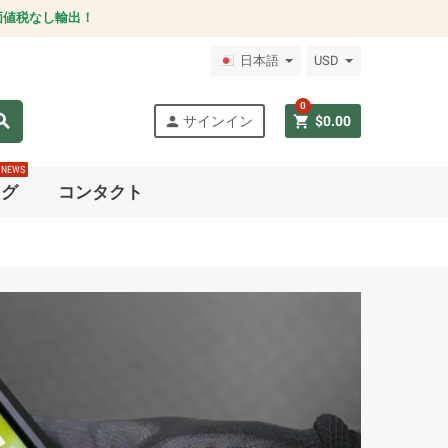
価値税なし輸出！
日本語
USD
0
arch
person
shopping_cart
サインイン
$0.00
NEWS
ログ
コンタクト