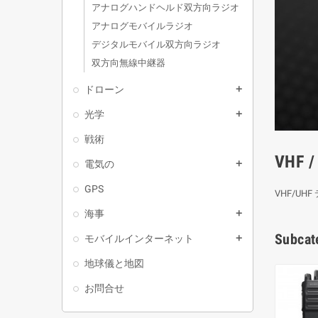
アナログハンドヘルド双方向ラジオ
アナログモバイルラジオ
デジタルモバイル双方向ラジオ
双方向無線中継器
ドローン
add
光学
add
戦術
VHF /
電気の
add
GPS
VHF/UHF
海事
add
Subcat
モバイルインターネット
add
地球儀と地図
お問合せ