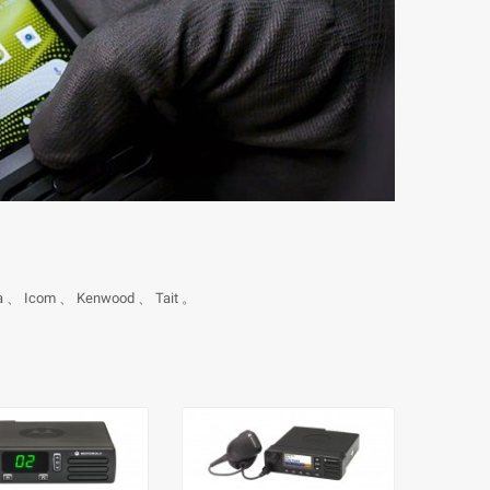
 Icom 、 Kenwood 、 Tait 。