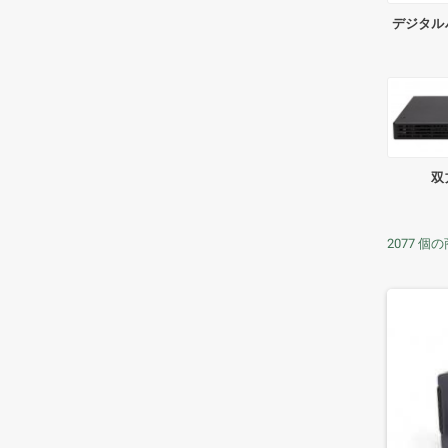
デジタル
双
2077 