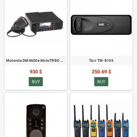
Motorola DM4600e MotoTRBO Κινητό VHF
Τάιτ ΤΜ-8105
930 $
250.69 $
BUY
BUY