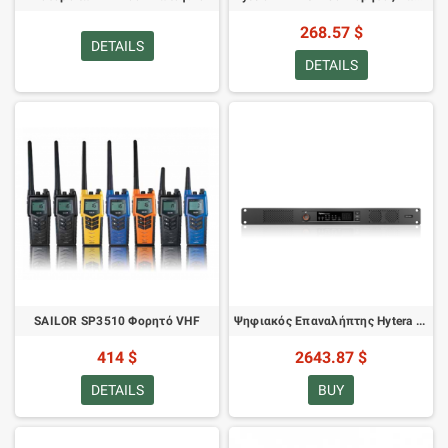
268.57 $
DETAILS
DETAILS
SAILOR SP3510 Φορητό VHF
Ψηφιακός Επαναλήπτης Hytera HR1065 UHF Standard
414 $
2643.87 $
DETAILS
BUY