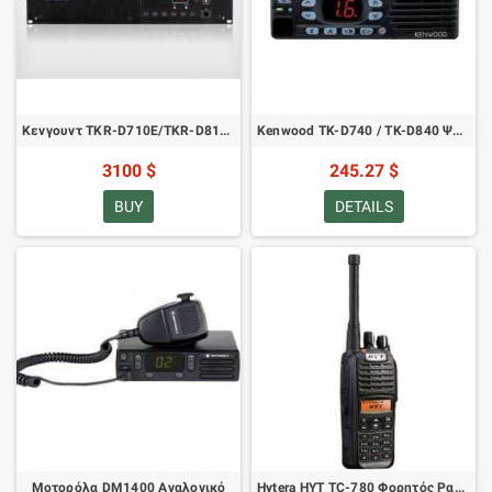
Κενγουντ TKR-D710E/TKR-D810E Ψηφιακός Αναμεταδότης Ραδιοφώνου Δύο Κατευθύνσεων VHF/UHF
Kenwood TK-D740 / TK-D840 Ψηφιακός Ραδιοπομπός - VHF & UHF
3100 $
245.27 $
BUY
DETAILS
Μοτορόλα DM1400 Αναλογικό
Hytera HYT TC-780 Φορητός Ραδιοπομπός