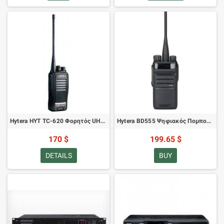
Hytera HYT TC-620 Φορητός UHF Ραδιοπομπός
Hytera BD555 Ψηφιακός Πομποδέκτης DMR
170 $
199.65 $
DETAILS
BUY