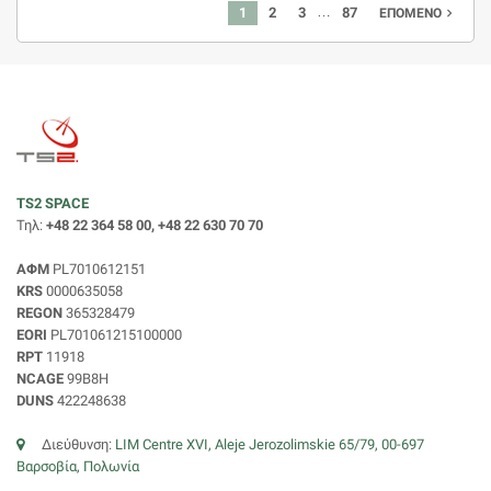
…
1
2
3
87
navigate_next
ΕΠΌΜΕΝΟ
TS2 SPACE
Τηλ:
+48 22 364 58 00, +48 22 630 70 70
ΑΦΜ
PL7010612151
KRS
0000635058
REGON
365328479
EORI
PL701061215100000
RPT
11918
NCAGE
99B8H
DUNS
422248638
Διεύθυνση:
LIM Centre XVI, Aleje Jerozolimskie 65/79, 00-697
Βαρσοβία, Πολωνία