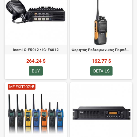
Icom IC-F5012 / IC-F6012
Φορητός Ραδιοφωνικός Πομπός Hytera HYT TC-610
264.24 $
162.77 $
BUY
DETAILS
ΜΕ ΈΚΠΤΩΣΗ!