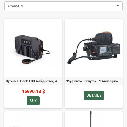
Συνάφεια
Hytera E-Pack 100 Ασύρματος Αναμεταδότης DMR Ad Hoc
Ψηφιακός Κινητός Ραδιοπομπός Hytera MD785/MD785G
15990.13 $
DETAILS
BUY