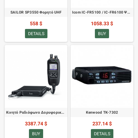
SAILOR SP3550 Φορητό UHF
Icom IC-FR5100 / IC-FR6100 Ψηφιακός Αναμεταδότης PMR IDAS
558 $
1058.33 $
DETAILS
BUY
Κινητό Ραδιόφωνο Δορυφορικής Επικοινωνίας IC-SAT100M PTT
Kenwood TK-7302
3387.74 $
237.14 $
BUY
DETAILS