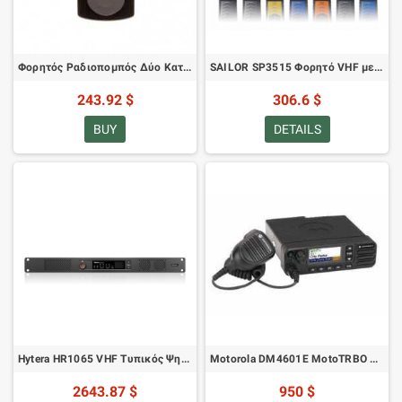
Φορητός Ραδιοπομπός Δύο Κατευθύνσεων Motorola CLK446 Plus
SAILOR SP3515 Φορητό VHF με Κρυπτοφωνητή και CTCSS
243.92 $
306.6 $
BUY
DETAILS
Hytera HR1065 VHF Τυπικός Ψηφιακός Αναμεταδότης
Motorola DM4601E MotoTRBO VHF
2643.87 $
950 $