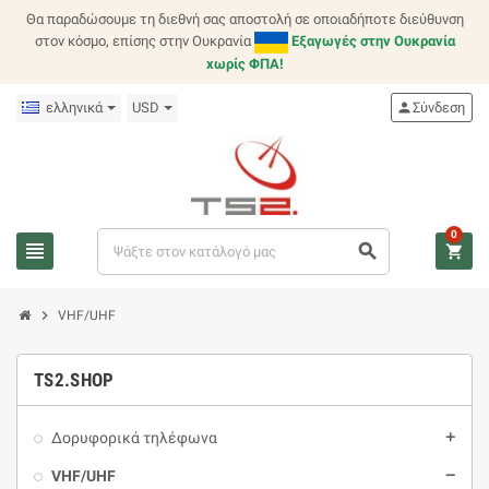
Θα παραδώσουμε τη διεθνή σας αποστολή σε οποιαδήποτε διεύθυνση
στον κόσμο, επίσης στην Ουκρανία
Εξαγωγές στην Ουκρανία
χωρίς ΦΠΑ!
ελληνικά
USD
person
Σύνδεση
0
view_headline
search
shopping_cart
chevron_right
VHF/UHF
TS2.SHOP
Δορυφορικά τηλέφωνα
add
VHF/UHF
remove