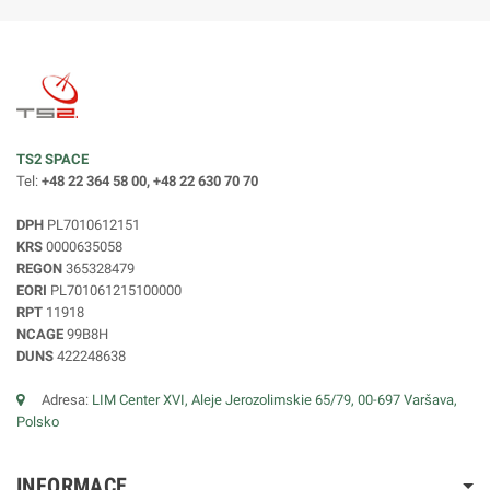
TS2 SPACE
Tel:
+48 22 364 58 00, +48 22 630 70 70
DPH
PL7010612151
KRS
0000635058
REGON
365328479
EORI
PL701061215100000
RPT
11918
NCAGE
99B8H
DUNS
422248638
Adresa:
LIM Center XVI, Aleje Jerozolimskie 65/79, 00-697 Varšava,
Polsko
INFORMACE