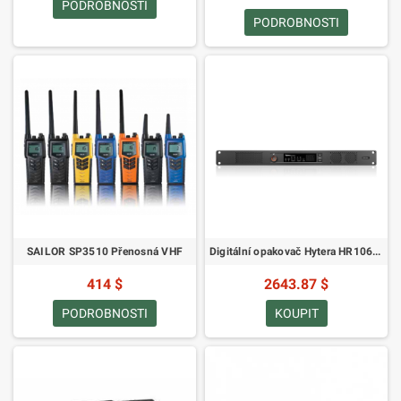
PODROBNOSTI
PODROBNOSTI
SAILOR SP3510 Přenosná VHF
Digitální opakovač Hytera HR1065 UHF Standard
414 $
2643.87 $
PODROBNOSTI
KOUPIT