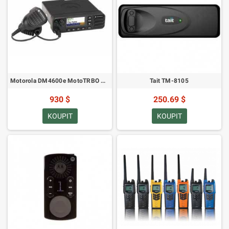
Motorola DM4600e MotoTRBO Mobilní VHF
Tait TM-8105
930 $
250.69 $
KOUPIT
KOUPIT