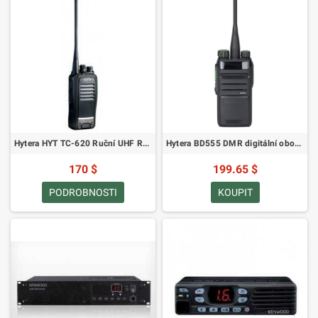
Hytera HYT TC-620 Ruční UHF Rádio
Hytera BD555 DMR digitální obousměrné rádio
170 $
199.65 $
PODROBNOSTI
KOUPIT