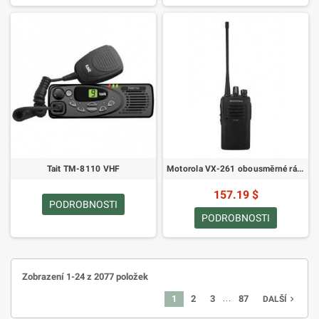
Tait TM-8110 VHF
Motorola VX-261 obousměrné rádio
157.19 $
PODROBNOSTI
PODROBNOSTI
Zobrazení 1-24 z 2077 položek
…
1
2
3
87
navigate_next
DALŠÍ