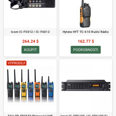
Icom IC-F5012 / IC-F6012
Hytera HYT TC-610 Ruční Rádio
264.24 $
162.77 $
KOUPIT
PODROBNOSTI
VÝPRODEJ!