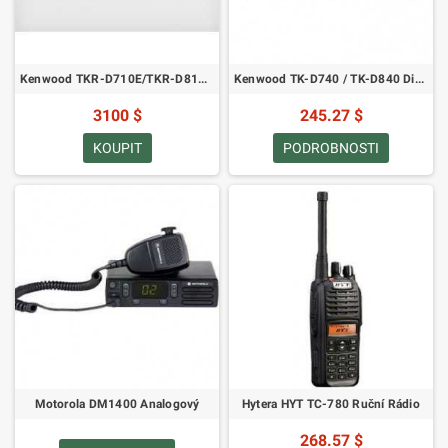
Kenwood TKR-D710E/TKR-D810E VHF/UHF digitální obousměrný rádiový opakovač
Kenwood TK-D740 / TK-D840 Digitální rádio - VHF a UHF
3100 $
245.27 $
KOUPIT
PODROBNOSTI
Motorola DM1400 Analogový
Hytera HYT TC-780 Ruční Rádio
268.57 $