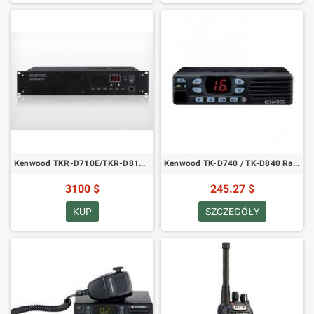
Kenwood TKR-D710E/TKR-D810E Cyfrowy Przemiennik Radiowy VHF/UHF
Kenwood TK-D740 / TK-D840 Radio Cyfrowe - VHF i UHF
3100 $
245.27 $
KUP
SZCZEGÓŁY