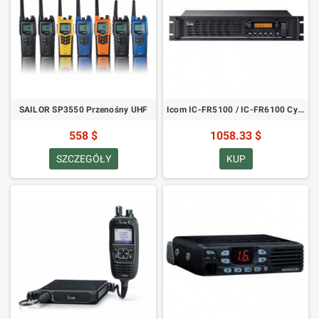
SAILOR SP3550 Przenośny UHF
Icom IC-FR5100 / IC-FR6100 Cyfrowy PMR IDAS Repeater
558 $
1058.33 $
SZCZEGÓŁY
KUP