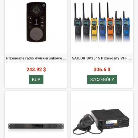
Przenośne radio dwukierunkowe Motorola CLK446 Plus
SAILOR SP3515 Przenośny VHF z szyfrowaniem i CTCSS
243.92 $
306.6 $
KUP
SZCZEGÓŁY