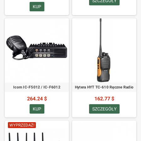
SZCZEGÓŁY
KUP
Icom IC-F5012 / IC-F6012
Hytera HYT TC-610 Ręczne Radio
264.24 $
162.77 $
KUP
SZCZEGÓŁY
WYPRZEDAŻ!