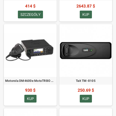
414 $
2643.87 $
SZCZEGÓŁY
KUP
Motorola DM4600e MotoTRBO Mobilny VHF
Tait TM-8105
930 $
250.69 $
KUP
KUP