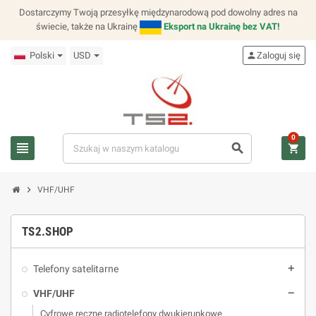
Dostarczymy Twoją przesyłkę międzynarodową pod dowolny adres na
świecie, także na Ukrainę
Eksport na Ukrainę bez VAT!
Polski
USD
person
Zaloguj się
0
view_headline
search
shopping_cart
chevron_right
VHF/UHF
TS2.SHOP
Telefony satelitarne
add
VHF/UHF
remove
Cyfrowe ręczne radiotelefony dwukierunkowe