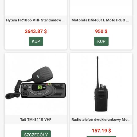
Hytera HR1065 VHF Standardowy Cyfrowy Repeater
Motorola DM4601E MotoTRBO VHF
2643.87 $
950 $
KUP
KUP
Tait TM-8110 VHF
Radiotelefon dwukierunkowy Motorola VX-261
157.19 $
SZCZEGÓŁY