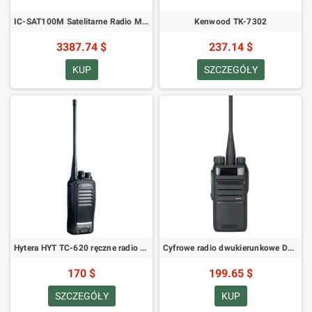
IC-SAT100M Satelitarne Radio Mobilne PTT
Kenwood TK-7302
3387.74 $
237.14 $
KUP
SZCZEGÓŁY
Hytera HYT TC-620 ręczne radio UHF
Cyfrowe radio dwukierunkowe DMR Hytera BD555
170 $
199.65 $
SZCZEGÓŁY
KUP