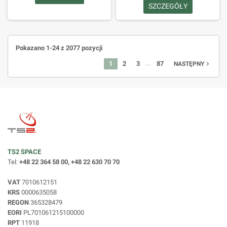
SZCZEGÓŁY
Pokazano 1-24 z 2077 pozycji
…
1
2
3
87
navigate_next
NASTĘPNY
TS2 SPACE
Tel:
+48 22 364 58 00, +48 22 630 70 70
VAT
7010612151
KRS
0000635058
REGON
365328479
EORI
PL701061215100000
RPT
11918