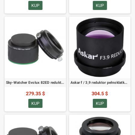
KUP
KUP
Sky-Watcher Evolux 82ED reduktor/korektor 0,9x
Askar f / 3,9 reduktor pełnoklatkowy do FRA400 / FRA500 płaskopolowego astrografu (SKU: ASRED72)
279.35 $
304.5 $
KUP
KUP