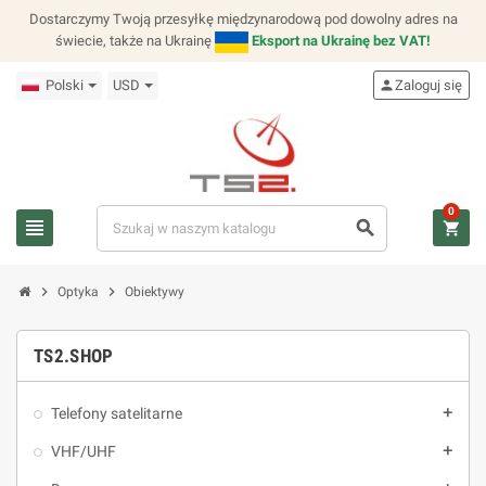
Dostarczymy Twoją przesyłkę międzynarodową pod dowolny adres na
świecie, także na Ukrainę
Eksport na Ukrainę bez VAT!
Polski
USD
person
Zaloguj się
0
view_headline
search
shopping_cart
chevron_right
chevron_right
Optyka
Obiektywy
TS2.SHOP
Telefony satelitarne
add
VHF/UHF
add