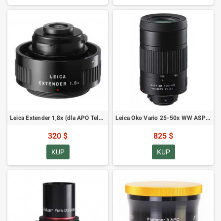
Leica Extender 1,8x (dla APO Televid) 41022
Leica Oko Vario 25-50x WW ASPH 41021
320 $
825 $
KUP
KUP