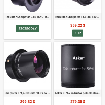
Reduktor Sharpstar 0,8x (SKU: RC2508)
Reduktor Sharpstar F4,8 do 140PH
359.22 $
SZCZEGÓŁY
KUP
Sharpstar F/4,4 reduktor 0,8x do 94 EDPH
Askar 0,76x reduktor pełnoklatkowy do Askar 80 PHQ
299.32 $
279.35 $