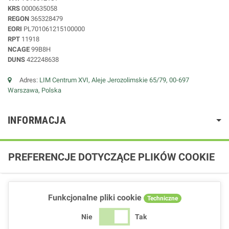
KRS
0000635058
REGON
365328479
EORI
PL701061215100000
RPT
11918
NCAGE
99B8H
DUNS
422248638
Adres:
LIM Centrum XVI, Aleje Jerozolimskie 65/79, 00-697
Warszawa, Polska
INFORMACJA
PREFERENCJE DOTYCZĄCE PLIKÓW COOKIE
Funkcjonalne pliki cookie
Techniczne
Nie
Tak