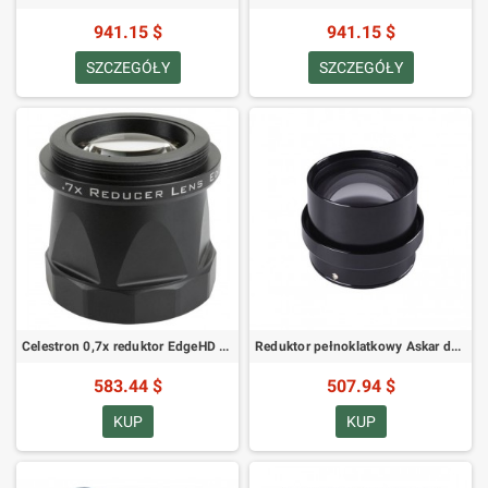
941.15 $
941.15 $
SZCZEGÓŁY
SZCZEGÓŁY
Celestron 0,7x reduktor EdgeHD 925 (94245)
Reduktor pełnoklatkowy Askar do FRA600 (85496)
583.44 $
507.94 $
KUP
KUP