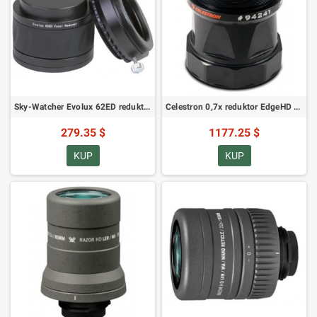
Sky-Watcher Evolux 62ED reduktor/korektor 0,9x
Celestron 0,7x reduktor EdgeHD 1100 (94241)
279.35 $
1177.25 $
KUP
KUP