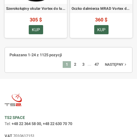
Szerokokątny okular Vortex do lunet obserwacyjnych Razor
Oczko dalmierza MRAD Vortex do lunet obserwacyjnych Razor 85 mm
305 $
360 $
KUP
KUP
Pokazano 1-24 z 1125 pozycji
…
1
2
3
47
navigate_next
NASTĘPNY
TS2 SPACE
Tel:
+48 22 364 58 00, +48 22 630 70 70
VAT
7010612151