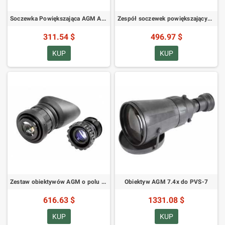
Soczewka Powiększająca AGM Afocal, 3X
Zespół soczewek powiększających AGM afokalny, 5X
311.54 $
496.97 $
KUP
KUP
Zestaw obiektywów AGM o polu widzenia 51 stopni do PVS-14/PVS-14 Omega
Obiektyw AGM 7.4x do PVS-7
616.63 $
1331.08 $
KUP
KUP