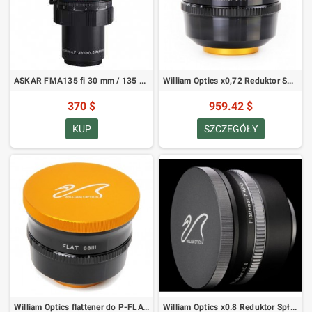
ASKAR FMA135 fi 30 mm / 135 mm f/4,5 APO astrograf / teleobiektyw / guider / teleskop turystyczny (SKU: FMA135)
William Optics x0,72 Reduktor Spłaszczający 8 (SKU: P-FLAT8)
370 $
959.42 $
KUP
SZCZEGÓŁY
William Optics flattener do P-FLAT68III do FLT156 / FLT132 / GT102 i innych
William Optics x0.8 Reduktor Spłaszczający 7A (SKU: P-FLAT7A)