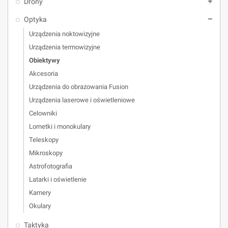
Drony
add
Optyka
remove
Urządzenia noktowizyjne
Urządzenia termowizyjne
Obiektywy
Akcesoria
Urządzenia do obrazowania Fusion
Urządzenia laserowe i oświetleniowe
Celowniki
Lornetki i monokulary
Teleskopy
Mikroskopy
Astrofotografia
Latarki i oświetlenie
Kamery
Okulary
Taktyka