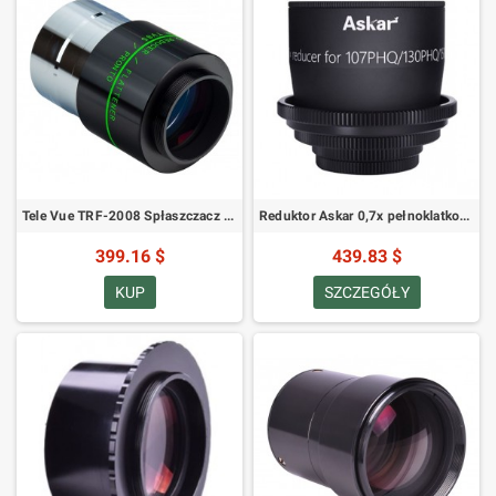
Tele Vue TRF-2008 Spłaszczacz / reduktor 0,8x do refraktorów
Reduktor Askar 0,7x pełnoklatkowy do Askar 107 PHQ / 130 PHQ
399.16 $
439.83 $
KUP
SZCZEGÓŁY