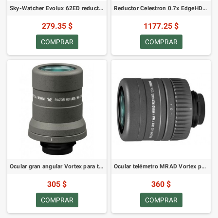
Sky-Watcher Evolux 62ED reductor / corrector 0,9x
Reductor Celestron 0.7x EdgeHD 1100 (94241)
279.35 $
1177.25 $
COMPRAR
COMPRAR
Ocular gran angular Vortex para telescopios terrestres Razor
Ocular telémetro MRAD Vortex para telescopios terrestres Razor de 85 mm
305 $
360 $
COMPRAR
COMPRAR