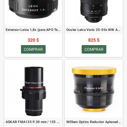
Extensor Leica 1,8x (para APO Televid) 41022
Ocular Leica Vario 25-50x WW ASPH 41021
320 $
825 $
COMPRAR
COMPRAR
ASKAR FMA135 fi 30 mm / 135 mm f/4,5 APO astrográfico / teleobjetivo / guía / telescopio de viaje (SKU: FMA135)
William Optics Reductor Aplanador x0.72 8 (SKU: P-FLAT8)