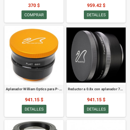
370 $
959.42 $
COMPRAR
DETALLES
Aplanador William Optics para P-FLAT68III para FLT156 / FLT132 / GT102 y otros.
Reductor a 0.8x con aplanador 7A de William Optics (SKU: P-FLAT7A)
941.15 $
941.15 $
DETALLES
DETALLES