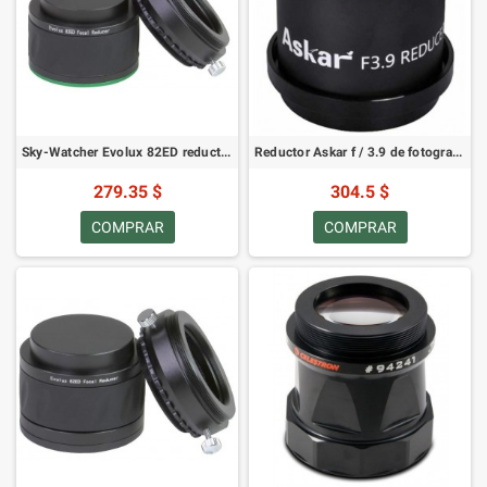
Sky-Watcher Evolux 82ED reductor / corrector 0,9x
Reductor Askar f / 3.9 de fotograma completo para astrográfo de campo plano FRA400 / FRA500 (SKU: ASRED72)
279.35 $
304.5 $
COMPRAR
COMPRAR