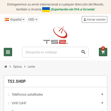
Entregaremos su envío internacional a cualquier dirección del Mundo,
también a Ucrania
¡Exportación sin IVA a Ucrania!
Español
USD
person
Iniciar sesión
0
view_headline
search
shopping_cart
chevron_right
chevron_right
Óptica
Lente
TS2.SHOP
Teléfonos satelitales
add
VHF/UHF
add