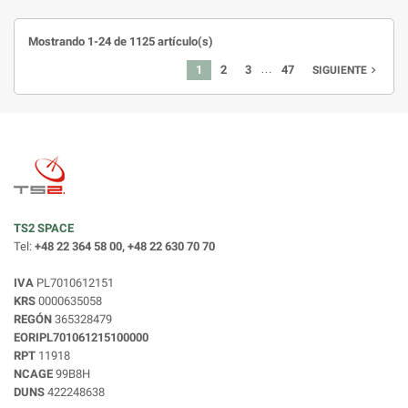
Mostrando 1-24 de 1125 artículo(s)
…
1
2
3
47
navigate_next
SIGUIENTE
TS2 SPACE
Tel:
+48 22 364 58 00, +48 22 630 70 70
IVA
PL7010612151
KRS
0000635058
REGÓN
365328479
EORIPL701061215100000
RPT
11918
NCAGE
99B8H
DUNS
422248638