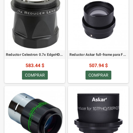
Reductor Celestron 0.7x EdgeHD 925 (94245)
Reductor Askar full-frame para FRA600 (85496)
583.44 $
507.94 $
COMPRAR
COMPRAR