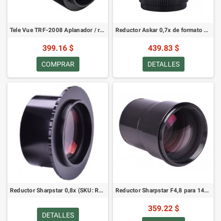
Tele Vue TRF-2008 Aplanador / reductor 0,8x para refractores
Reductor Askar 0,7x de formato completo para Askar 107 PHQ / 130 PHQ
399.16 $
439.83 $
COMPRAR
DETALLES
Reductor Sharpstar 0,8x (SKU: RC2508)
Reductor Sharpstar F4,8 para 140PH
359.22 $
DETALLES