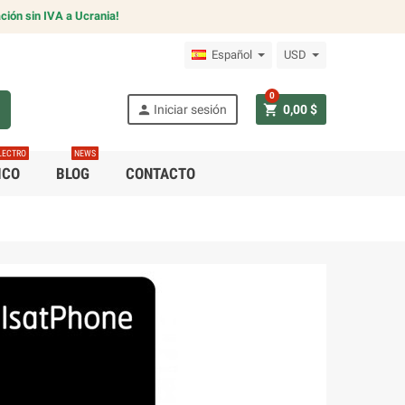
ción sin IVA a Ucrania!
Español
USD
0
h
person
shopping_cart
Iniciar sesión
0,00 $
LECTRO
NEWS
ICO
BLOG
CONTACTO