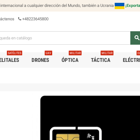
internacional a cualquier dirección del Mundo, también a Ucrania
¡Exporta
táctenos
+48223645800
searc
SATÉLITES
UAV
MILITAR
MILITAR
E
ELITALES
DRONES
ÓPTICA
TÁCTICA
ELÉCTR