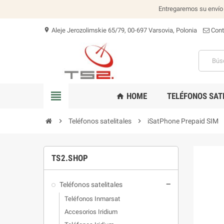
Entregaremos su envío 
Aleje Jerozolimskie 65/79, 00-697 Varsovia, Polonia
Con
location_on
view_headline
HOME
TELÉFONOS SAT
home
chevron_right
Teléfonos satelitales
chevron_right
iSatPhone Prepaid SIM
TS2.SHOP
Teléfonos satelitales
remove
Teléfonos Inmarsat
Accesorios Iridium