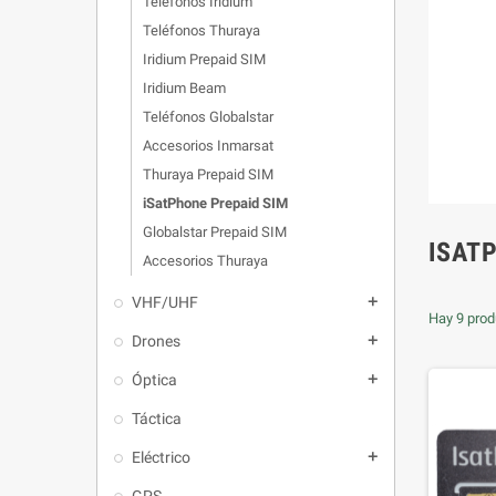
Teléfonos Iridium
Teléfonos Thuraya
Iridium Prepaid SIM
Iridium Beam
Teléfonos Globalstar
Accesorios Inmarsat
Thuraya Prepaid SIM
iSatPhone Prepaid SIM
Globalstar Prepaid SIM
ISAT
Accesorios Thuraya
VHF/UHF
add
Hay 9 prod
Drones
add
Óptica
add
Táctica
Eléctrico
add
GPS