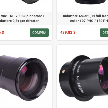
 Vue TRF-2008 Spianatore /
Riduttore Askar 0,7x full fr
iduttore 0,8x per rifrattori
Askar 107 PHQ / 130 P
6 $
439.83 $
COMPRA
DE