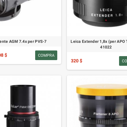
ente AGM 7.4x per PVS-7
Leica Extender 1,8x (per APO 
41022
08 $
COMPRA
320 $
C