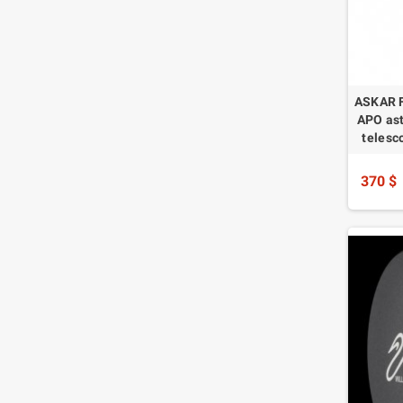
ASKAR F
APO ast
telesc
370 $