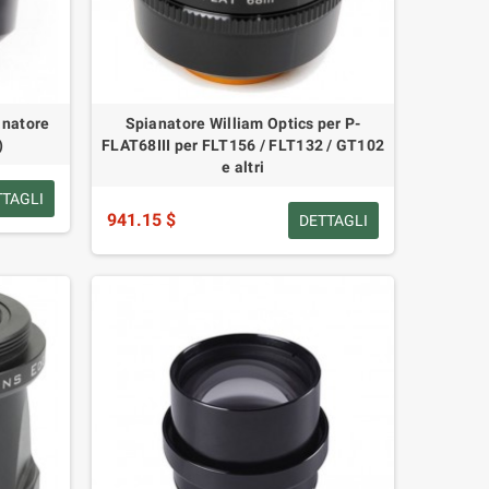
anatore
Spianatore William Optics per P-
)
FLAT68III per FLT156 / FLT132 / GT102
e altri
TTAGLI
941.15 $
DETTAGLI