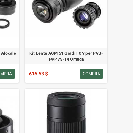
 Afocale
Kit Lente AGM 51 Gradi FOV per PVS-
14/PVS-14 Omega
616.63 $
OMPRA
COMPRA