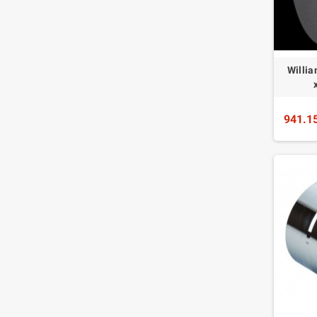
Willia
941.1