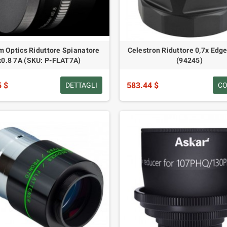
m Optics Riduttore Spianatore
Celestron Riduttore 0,7x Edg
x0.8 7A (SKU: P-FLAT7A)
(94245)
5 $
583.44 $
DETTAGLI
C