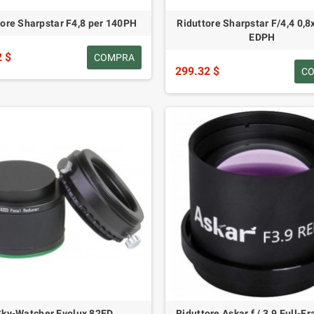
tore Sharpstar F4,8 per 140PH
Riduttore Sharpstar F/4,4 0,8
EDPH
2 $
COMPRA
299.32 $
C
Sky-Watcher Evolux 82ED
Riduttore Askar f / 3.9 Full-F