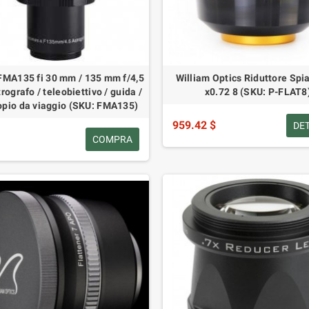
MA135 fi 30 mm / 135 mm f/4,5
William Optics Riduttore Spi
rografo / teleobiettivo / guida /
x0.72 8 (SKU: P-FLAT8
opio da viaggio (SKU: FMA135)
959.42 $
DE
COMPRA