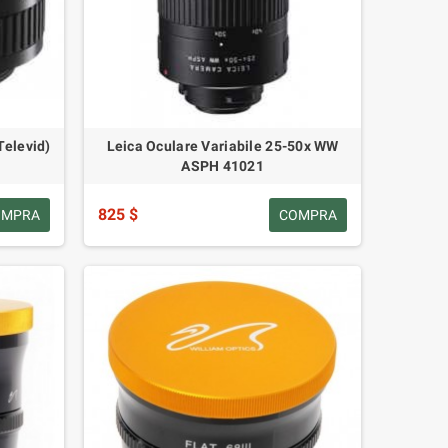
Televid)
Leica Oculare Variabile 25-50x WW
ASPH 41021
825 $
OMPRA
COMPRA