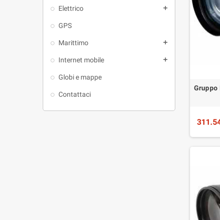
Elettrico
add
GPS
Marittimo
add
Internet mobile
add
Globi e mappe
Gruppo 
Contattaci
311.5