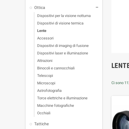
Ottica
remove
Dispositivi per la visione notturna
Dispositivi di visione termica
Lente
Accessori
Dispositivi di imaging di fusione
Dispositivi laser e illuminazione
Attrazioni
LENT
Binocoli e cannocchiali
Telescopi
Ci sono 112
Microscopi
Astrofotografia
Torce elettriche e illuminazione
Macchine fotografiche
Occhiali
Tattiche