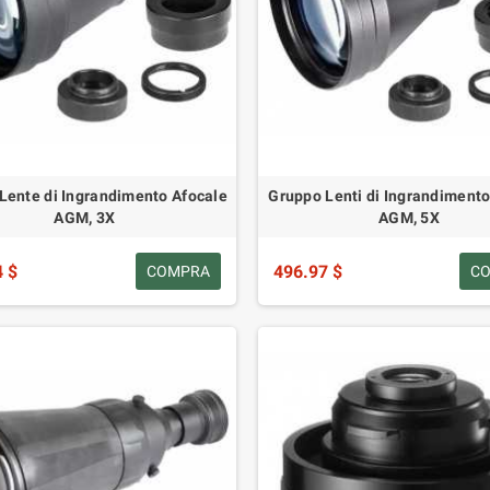
Lente di Ingrandimento Afocale
Gruppo Lenti di Ingrandimento
AGM, 3X
AGM, 5X
4 $
496.97 $
COMPRA
C