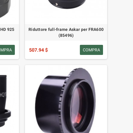
eHD 925
Riduttore full-frame Askar per FRA600
(85496)
507.94 $
OMPRA
COMPRA