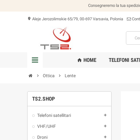
Consegneremo la tua spedizion
Aleje Jerozolimskie 65/79, 00-697 Varsavia, Polonia
Cont
location_on
view_headline
HOME
TELEFONI SAT
home
chevron_right
Ottica
chevron_right
Lente
TS2.SHOP
Telefoni satellitari
add
VHF/UHF
add
Droni
add