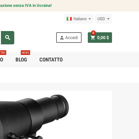
azione senza IVA in Ucraina!
Italiano
USD
0
search
person
shopping_cart
Accedi
0,00 $
TTRO
NEWS
CO
BLOG
CONTATTO