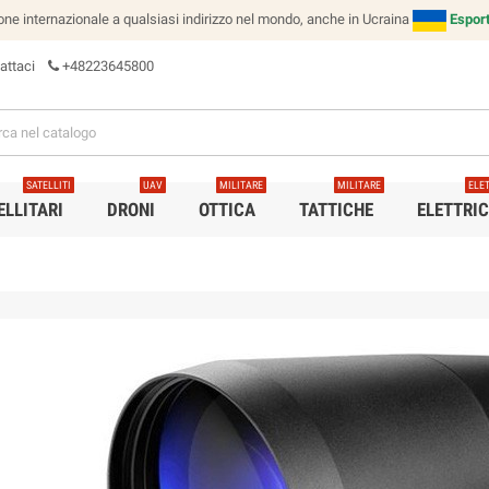
e internazionale a qualsiasi indirizzo nel mondo, anche in Ucraina
Esport
attaci
+48223645800
SATELLITI
UAV
MILITARE
MILITARE
ELE
ELLITARI
DRONI
OTTICA
TATTICHE
ELETTRI