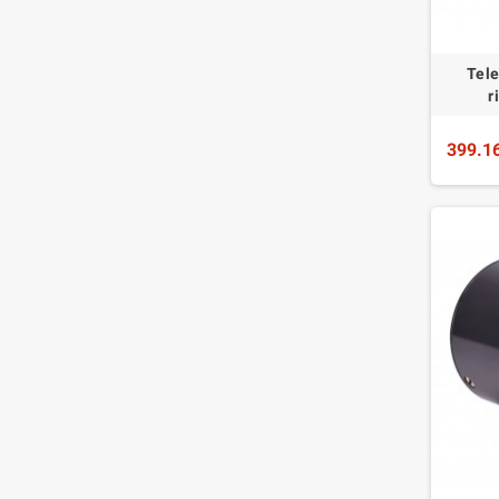
Tele
r
399.1