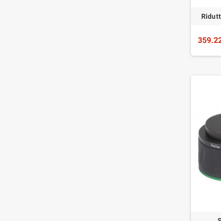
Ridut
359.2