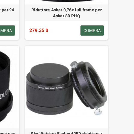
x per 94
Riduttore Askar 0,76x full frame per
Askar 80 PHQ
279.35 $
OMPRA
COMPRA
rame per
Sky-Watcher Evolux 62ED riduttore /