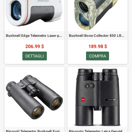
Bushnell Edge Telemetro Laser per Disc Golf
Bushnell Bone Collector 850 LRF Realtree Edge
206.99 $
189.98 $
DETTAGLI
COMPRA
Binocoli Telemetro Bushnell Fusion X 10x42
Binocolo Telemetro Leica Geovid R 10x42 Nuova Generazione 40812