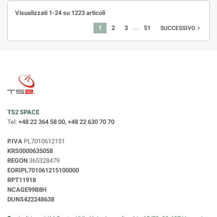
Visualizzati 1-24 su 1223 articoli
…
1
2
3
51
navigate_next
SUCCESSIVO
TS2 SPACE
Tel:
+48 22 364 58 00, +48 22 630 70 70
P.IVA
PL7010612151
KRS0000635058
REGON
365328479
EORIPL701061215100000
RPT11918
NCAGE99B8H
DUNS422248638