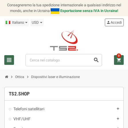
Consegneremo la tua spedizione internazionale a qualsiasi indirizzo nel
mondo, anche in Ucraina
Esportazione senza IVA in Ucraina!
Italiano
USD
person
Accedi
0
view_headline
search
shopping_cart
chevron_right
chevron_right
Ottica
Dispositivi laser e illuminazione
TS2.SHOP
Telefoni satellitari
add
VHF/UHF
add