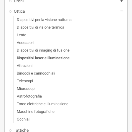
Droni
add
Ottica
remove
Dispositivi per la visione notturna
Dispositivi di visione termica
Lente
Accessori
Dispositivi di imaging di fusione
Dispositivi laser e illuminazione
Attrazioni
Binocoli e cannocchiali
Telescopi
Microscopi
Astrofotografia
Torce elettriche e illuminazione
Macchine fotografiche
Occhiali
Tattiche