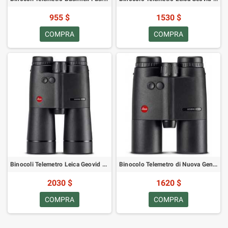
955 $
1530 $
COMPRA
COMPRA
Binocoli Telemetro Leica Geovid R 15x56 Nuova Generazione 40814
Binocolo Telemetro di Nuova Generazione Leica Geovid R 8x42 40811
2030 $
1620 $
COMPRA
COMPRA