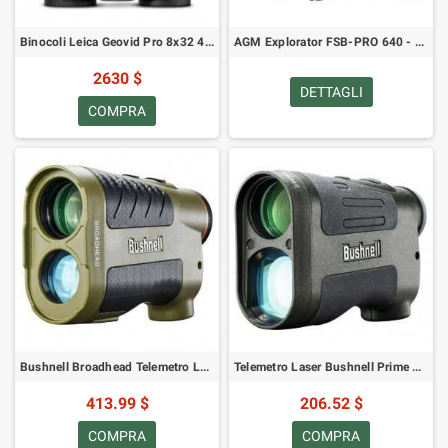
Binocoli Leica Geovid Pro 8x32 40809
AGM Explorator FSB-PRO 640 - binocolo termico
2630 $
DETTAGLI
COMPRA
Bushnell Broadhead Telemetro Laser
Telemetro Laser Bushnell Prime 1300
413.99 $
206.52 $
COMPRA
COMPRA