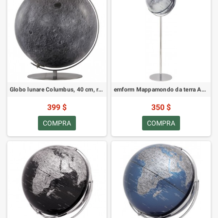
Globo lunare Columbus, 40 cm, rifinito a mano
emform Mappamondo da terra Apollo 17 Argento 43 cm
399 $
350 $
COMPRA
COMPRA