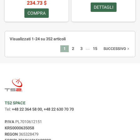
234.73 $
DETTAGLI
COMPRA
Visualizzati 1-24 su 352 articoli
…
1
2
3
15
navigate_next
SUCCESSIVO
TS2 SPACE
Tel:
+48 22 364 58 00, +48 22 630 70 70
P.IVA
PL7010612151
KRS0000635058
REGON
365328479