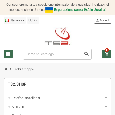
Consegneremo la tua spedizione internazionale a qualsiasi indirizzo nel
mondo, anche in Ucraina
Esportazione senza IVA in Ucraina!
Italiano
USD
person
Accedi
0
view_headline
search
shopping_cart
chevron_right
Globi e mappe
TS2.SHOP
Telefoni satellitari
add
VHF/UHF
add