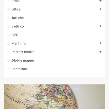
Droni
add
Ottica
add
Tattiche
Elettrico
add
GPS
Marittimo
add
Internet mobile
add
Globi e mappe
Contattaci