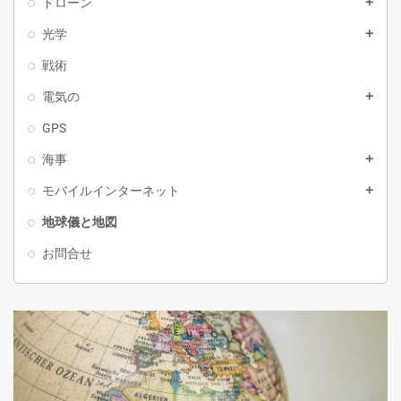
ドローン
add
光学
add
戦術
電気の
add
GPS
海事
add
モバイルインターネット
add
地球儀と地図
お問合せ