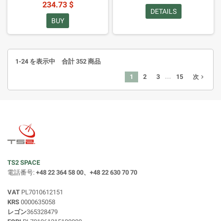
234.73 $
DETAILS
BUY
1-24 を表示中 合計 352 商品
…
1
2
3
15
navigate_next
次
TS2 SPACE
電話番号:
+48 22 364 58 00、+48 22 630 70 70
VAT
PL7010612151
KRS
0000635058
レゴン
365328479