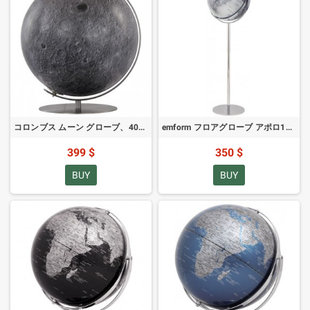
コロンブス ムーン グローブ、40cm、手仕上げ
emform フロアグローブ アポロ17 シルバー 43cm
399 $
350 $
BUY
BUY