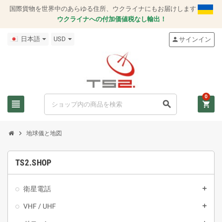
国際貨物を世界中のあらゆる住所、ウクライナにもお届けします
ウクライナへの付加価値税なし輸出！
日本語
USD
サインイン
person
0
view_headline
search
shopping_cart
chevron_right
地球儀と地図
TS2.SHOP
衛星電話
add
VHF / UHF
add