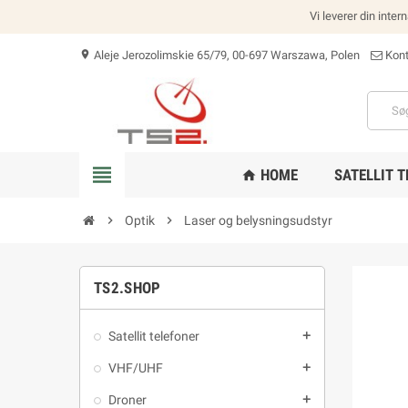
Vi leverer din inter
Aleje Jerozolimskie 65/79, 00-697 Warszawa, Polen
Kont
location_on
view_headline
HOME
SATELLIT 
home
chevron_right
Optik
chevron_right
Laser og belysningsudstyr
TS2.SHOP
Satellit telefoner
add
VHF/UHF
add
Droner
add