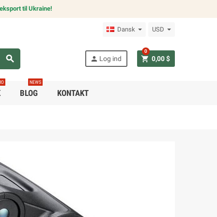
ksport til Ukraine!
Dansk
USD
0
search
person
shopping_cart
Log ind
0,00 $
RO
NEWS
K
BLOG
KONTAKT