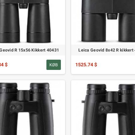
 Geovid R 15x56 Kikkert 40431
Leica Geovid 8x42 R kikkert
34 $
1525.74 $
KØB