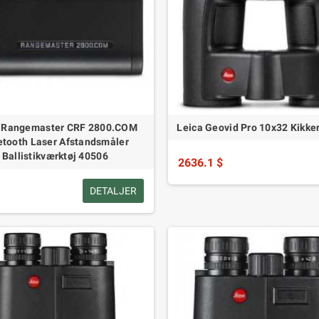
a Rangemaster CRF 2800.COM
Leica Geovid Pro 10x32 Kikke
etooth Laser Afstandsmåler
Ballistikværktøj 40506
2636.1 $
DETALJER