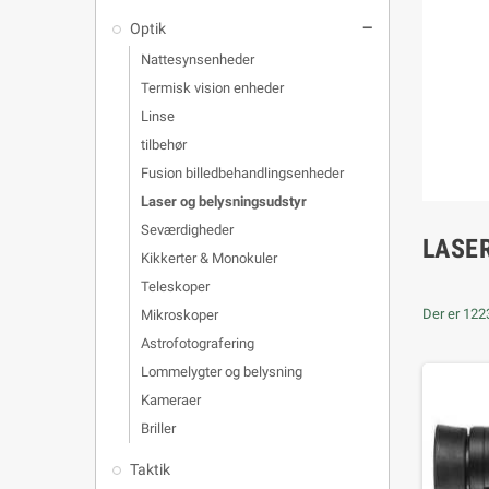
Optik
remove
Nattesynsenheder
Termisk vision enheder
Linse
tilbehør
Fusion billedbehandlingsenheder
Laser og belysningsudstyr
Seværdigheder
LASE
Kikkerter & Monokuler
Teleskoper
Der er 1223
Mikroskoper
Astrofotografering
Lommelygter og belysning
Kameraer
Briller
Taktik