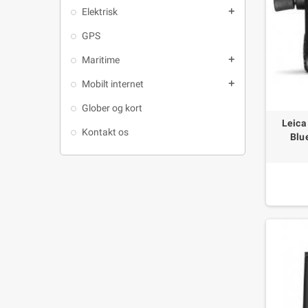
Elektrisk
add
GPS
Maritime
add
Mobilt internet
add
Glober og kort
Leic
Kontakt os
Blu