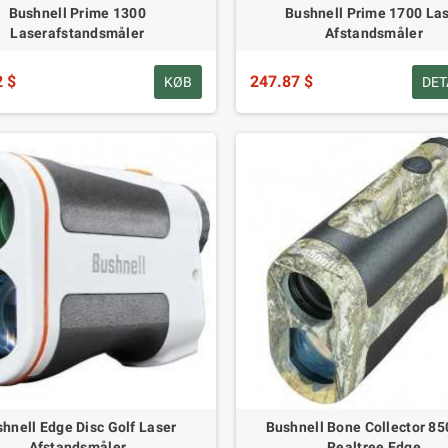
Bushnell Prime 1300
Bushnell Prime 1700 La
Laserafstandsmåler
Afstandsmåler
2 $
247.87 $
KØB
DET
hnell Edge Disc Golf Laser
Bushnell Bone Collector 85
Afstandsmåler
Realtree Edge