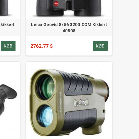
kikkert
Leica Geovid 8x56 3200.COM Kikkert
40808
2762.77 $
KØB
KØB