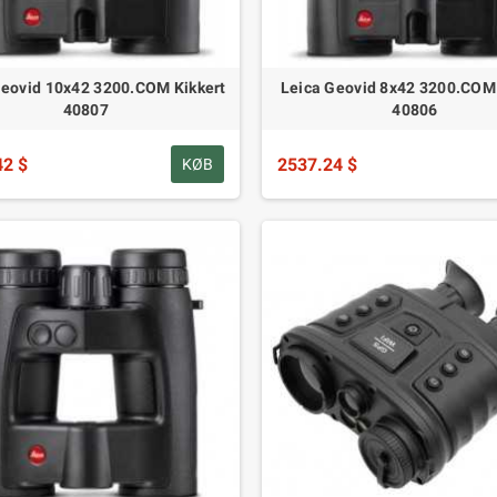
Geovid 10x42 3200.COM Kikkert
Leica Geovid 8x42 3200.COM 
40807
40806
42 $
2537.24 $
KØB