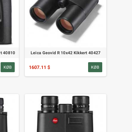
rt 40810
Leica Geovid R 10x42 Kikkert 40427
1607.11 $
KØB
KØB