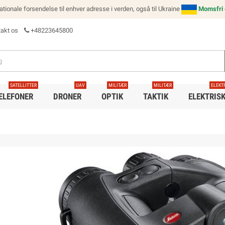
nationale forsendelse til enhver adresse i verden, også til Ukraine
Momsfri e
akt os
+48223645800
SATELLITTER
UAV
MILITÆR
MILITÆR
ELEKT
TELEFONER
DRONER
OPTIK
TAKTIK
ELEKTRIS