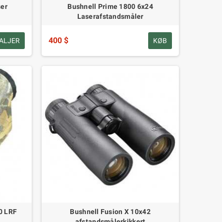
ser
Bushnell Prime 1800 6x24
Laserafstandsmåler
400 $
ALJER
KØB
0 LRF
Bushnell Fusion X 10x42
afstandsmålerkikkert