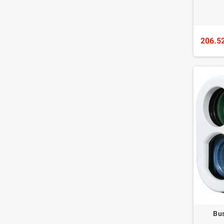
206.5
Bus