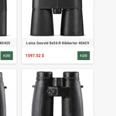
 40425
Leica Geovid 8x56 R Kikkerter 40429
1597.52 $
KØB
KØB