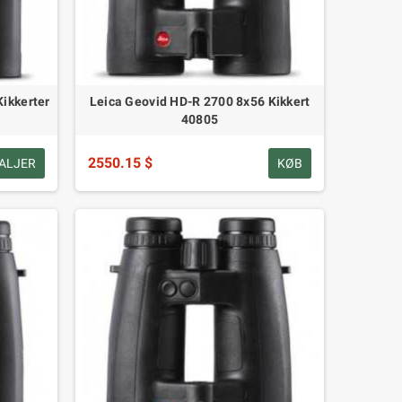
ikkerter
Leica Geovid HD-R 2700 8x56 Kikkert
40805
2550.15 $
ALJER
KØB