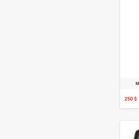
M
250 $