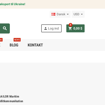
ksport til Ukraine!
Dansk
USD
0
search
person
shopping_cart
Log ind
0,00 $
RO
NEWS
K
BLOG
KONTAKT
SAILOR Maritim
ellitkommunikation