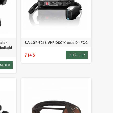
aler
SAILOR 6216 VHF DSC Klasse D - FCC
Nødkald
714 $
DETALJER
ALJER