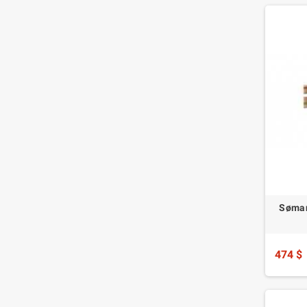
Søman
474 $