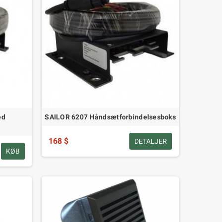
ed
SAILOR 6207 Håndsætforbindelsesboks
168 $
DETALJER
KØB