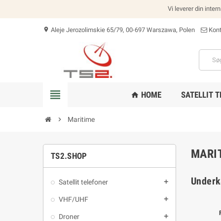
Vi leverer din inter
Aleje Jerozolimskie 65/79, 00-697 Warszawa, Polen
Kont
location_on
view_headline
HOME
SATELLIT 
home
chevron_right
Maritime
MARI
TS2.SHOP
Underk
Satellit telefoner
add
VHF/UHF
add
Droner
add