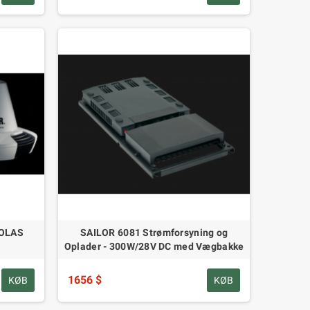
SOLAS
SAILOR 6081 Strømforsyning og
Oplader - 300W/28V DC med Vægbakke
1656 $
KØB
KØB