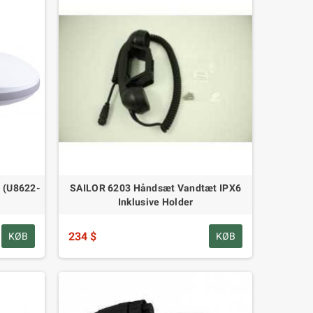
 (U8622-
SAILOR 6203 Håndsæt Vandtæt IPX6
Inklusive Holder
234 $
KØB
KØB