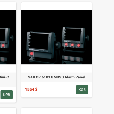
ini-C
SAILOR 6103 GMDSS Alarm Panel
1554 $
KØB
KØB