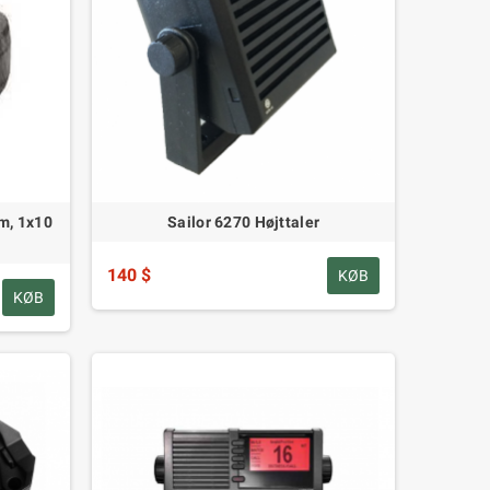
m, 1x10
Sailor 6270 Højttaler
140 $
KØB
KØB