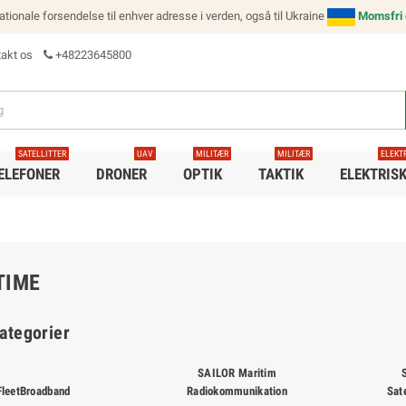
nationale forsendelse til enhver adresse i verden, også til Ukraine
Momsfri e
akt os
+48223645800
SATELLITTER
UAV
MILITÆR
MILITÆR
ELEKT
TELEFONER
DRONER
OPTIK
TAKTIK
ELEKTRIS
TIME
ategorier
SAILOR Maritim
FleetBroadband
Radiokommunikation
Sat