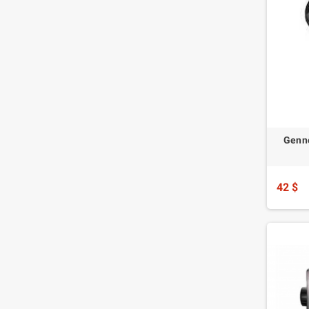
Genne
42 $