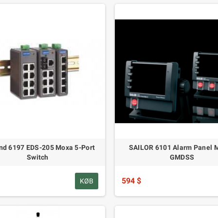
d 6197 EDS-205 Moxa 5-Port
SAILOR 6101 Alarm Panel M
Switch
GMDSS
594 $
KØB