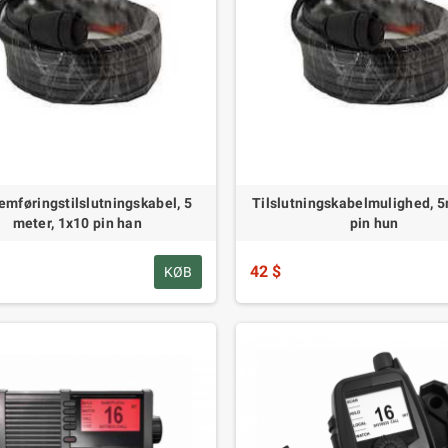
mføringstilslutningskabel, 5
Tilslutningskabelmulighed, 5
meter, 1x10 pin han
pin hun
42 $
KØB