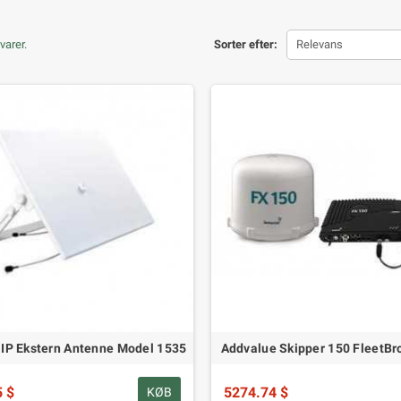
varer.
Sorter efter:
Relevans
IP Ekstern Antenne Model 1535
Addvalue Skipper 150 FleetB
5 $
5274.74 $
KØB