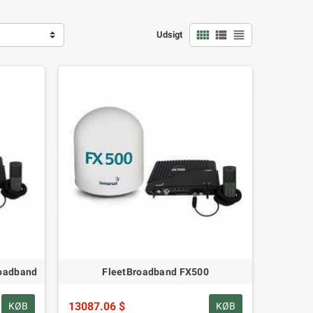
view_comfy
view_list
view_headline
Udsigt
roadband
FleetBroadband FX500
13087.06 $
KØB
KØB