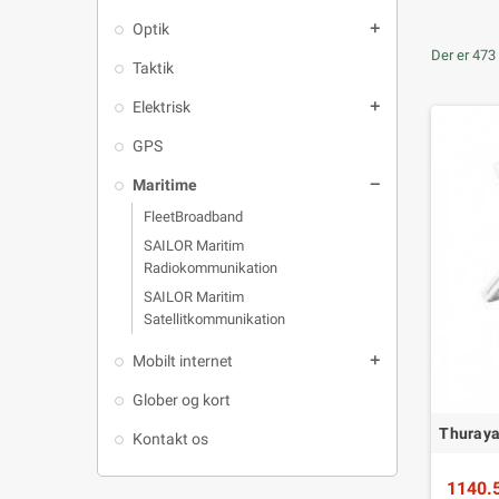
Optik
add
Der er 473 
Taktik
Elektrisk
add
GPS
Maritime
remove
FleetBroadband
SAILOR Maritim
Radiokommunikation
SAILOR Maritim
Satellitkommunikation
Mobilt internet
add
Glober og kort
Thuraya
Kontakt os
1140.