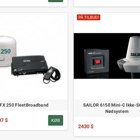
PÅ TILBUD!
FX 250 FleetBroadband
SAILOR 6150 Mini-C Ikke-
Nødsystem
07 $
KØB
2430 $