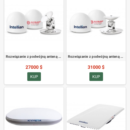
Rozwiązanie z podwójną anteną Intellian OW50M-Rac OS-OW50P
Rozwiązanie z podwójną anteną Intellian OW70M-Rac OS-OW70P
27000 $
31000 $
KUP
KUP