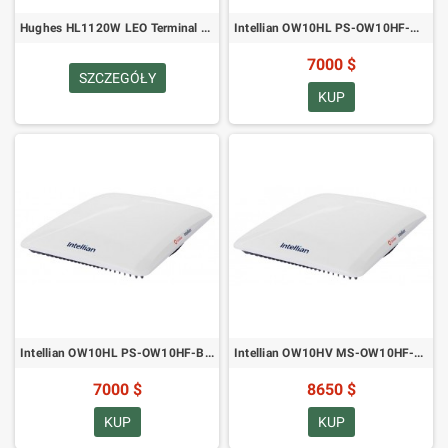
Hughes HL1120W LEO Terminal z płaskim panelem, model w trybie pełnego dupleksu
Intellian OW10HL PS-OW10HF-W Półdupleksowy stacjonarny terminal użytkownika OneWeb Compact Land
7000 $
SZCZEGÓŁY
KUP
Intellian OW10HL PS-OW10HF-B Półdupleksowy stacjonarny terminal użytkownika OneWeb Compact Land
Intellian OW10HV MS-OW10HF-W Half Duplex OneWeb Kompaktowy terminal użytkownika do mobilności lądowej
7000 $
8650 $
KUP
KUP