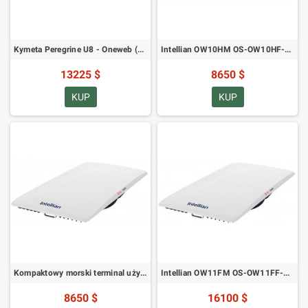
Kymeta Peregrine U8 - Oneweb (U8622-30323-0)
Intellian OW10HM OS-OW10HF-W Półdupleksowy kompaktowy morski terminal użytkownika OneWeb
13225 $
8650 $
KUP
KUP
Kompaktowy morski terminal użytkownika Intellian OW10HM OS-OW10HF-B Half Duplex OneWeb
Intellian OW11FM OS-OW11FF-W Full Duplex OneWeb Enterprise Maritime Terminal użytkownika
8650 $
16100 $