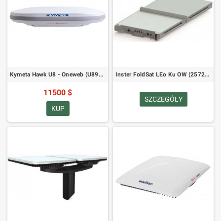
Kymeta Hawk U8 - Oneweb (U8922-30313-0)
Inster FoldSat LEo Ku OW (257261013)
11500 $
SZCZEGÓŁY
KUP