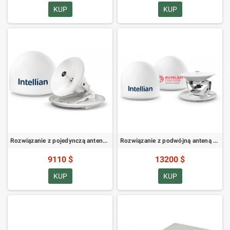
KUP
KUP
Rozwiązanie z pojedynczą anteną Intellian OW50SL-Dac PS-OW50SP-S2
Rozwiązanie z podwójną anteną Intellian OW70L-Dac PS-OW70P-S2
9110 $
13200 $
KUP
KUP