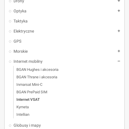
Drony
add
Optyka
add
Taktyka
Elektryczne
add
GPS
Morskie
add
Internet mobilny
remove
BGAN Hughes i akcesoria
BGAN Thrane i akcesoria
Inmarsat Mini-C
BGAN PrePaid SIM
Internet VSAT
Kymeta
Intellian
Globusy i mapy