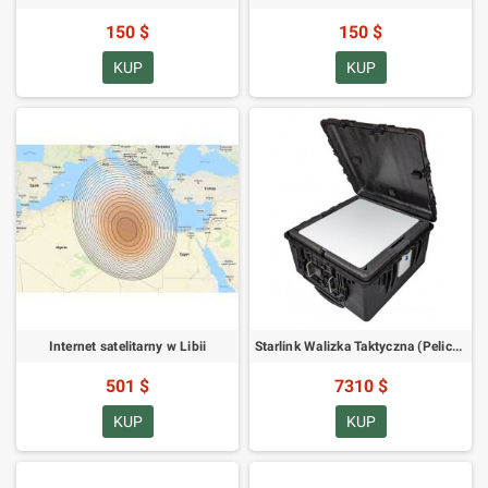
150 $
150 $
KUP
KUP
Internet satelitarny w Libii
Starlink Walizka Taktyczna (Pelicase 1640 z pianką)
501 $
7310 $
KUP
KUP