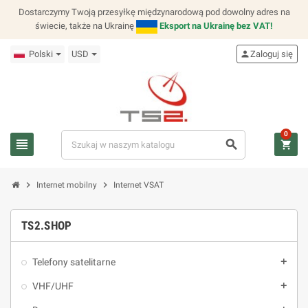
Dostarczymy Twoją przesyłkę międzynarodową pod dowolny adres na
świecie, także na Ukrainę
Eksport na Ukrainę bez VAT!
Polski
USD
person
Zaloguj się
0
view_headline
search
shopping_cart
chevron_right
chevron_right
Internet mobilny
Internet VSAT
TS2.SHOP
Telefony satelitarne
add
VHF/UHF
add