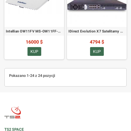
Intellian OW11FV MS-OW11FF-W Full Duplex OneWeb Enterprise Land Mobility Terminal użytkownika
IDirect Evolution X7 Satelitarny Router Modem Zdalny
16000 $
4794 $
KUP
KUP
Pokazano 1-24 z 24 pozycji
TS2 SPACE