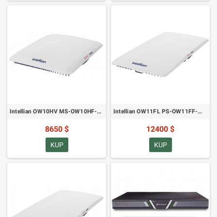
Intellian OW10HV MS-OW10HF-B Półdupleksowy terminal użytkownika OneWeb Compact Land Mobility
Intellian OW11FL PS-OW11FF-W Full Duplex OneWeb Enterprise Land Stały terminal użytkownika
8650 $
12400 $
KUP
KUP