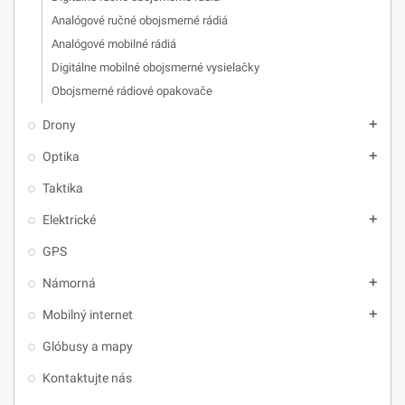
Analógové ručné obojsmerné rádiá
Analógové mobilné rádiá
Digitálne mobilné obojsmerné vysielačky
Obojsmerné rádiové opakovače
Drony
add
Optika
add
Taktika
Elektrické
add
GPS
Námorná
add
Mobilný internet
add
Glóbusy a mapy
Kontaktujte nás