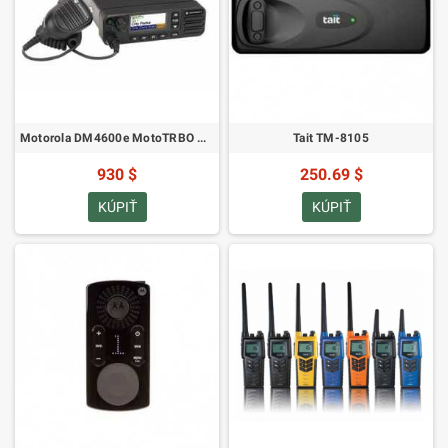
Motorola DM4600e MotoTRBO Mobilný VHF
Tait TM-8105
930 $
250.69 $
KÚPIŤ
KÚPIŤ