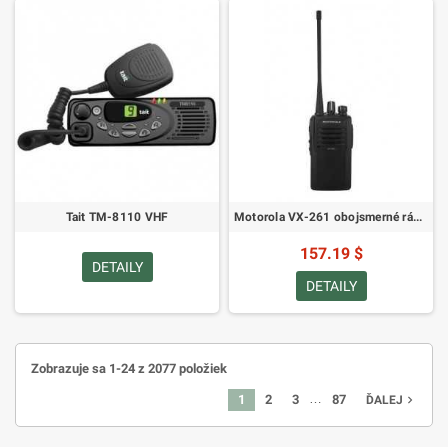
Tait TM-8110 VHF
Motorola VX-261 obojsmerné rádio
157.19 $
DETAILY
DETAILY
Zobrazuje sa 1-24 z 2077 položiek
…
1
2
3
87
navigate_next
ĎALEJ