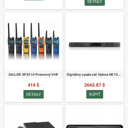
DETAILY
SAILOR SP3510 Prenosný VHF
Digitálny opakovač Hytera HR1065 UHF štandardný
414 $
2643.87 $
DETAILY
KÚPIŤ