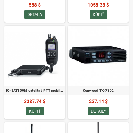
558 $
1058.33 $
DETAILY
KÚPIŤ
IC-SAT100M satelitné PTT mobilné rádio
Kenwood TK-7302
3387.74 $
237.14 $
KÚPIŤ
DETAILY