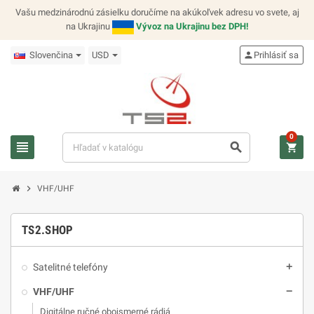
Vašu medzinárodnú zásielku doručíme na akúkoľvek adresu vo svete, aj
na Ukrajinu
Vývoz na Ukrajinu bez DPH!
Slovenčina
USD
person
Prihlásiť sa
0
view_headline
search
shopping_cart
chevron_right
VHF/UHF
TS2.SHOP
Satelitné telefóny
add
VHF/UHF
remove
Digitálne ručné obojsmerné rádiá