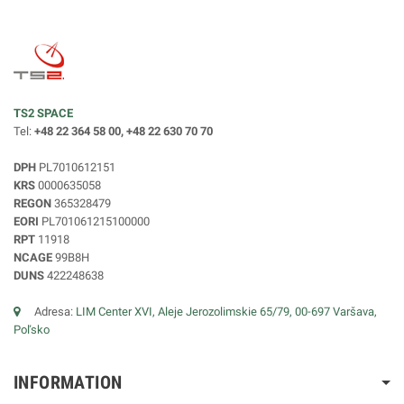
TS2 SPACE
Tel:
+48 22 364 58 00, +48 22 630 70 70
DPH
PL7010612151
KRS
0000635058
REGON
365328479
EORI
PL701061215100000
RPT
11918
NCAGE
99B8H
DUNS
422248638
Adresa:
LIM Center XVI, Aleje Jerozolimskie 65/79, 00-697 Varšava,
Poľsko
INFORMATION