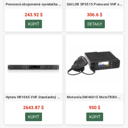
Prenosná obojsmerná vysielačka Motorola CLK446 Plus
SAILOR SP3515 Prenosné VHF so Scramblerom a CTCSS
243.92 $
306.6 $
KÚPIŤ
DETAILY
Hytera HR1065 VHF štandardný digitálny opakovač
Motorola DM4601E MotoTRBO VHF
2643.87 $
950 $
KÚPIŤ
KÚPIŤ