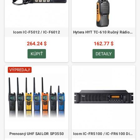
Icom IC-F5012 / IC-F6012
Hytera HYT TC-610 Ručný Rádioprijímač
264.24 $
162.77 $
KÚPIŤ
DETAILY
VÝPREDAJ!
Prenosný UHF SAILOR SP3550
Icom IC-FR5100 / IC-FR6100 Digitálny PMR IDAS Opakovač