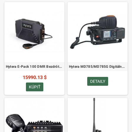
Hytera E-Pack 100 DMR Bezdrôtový Ad Hoc Repeater
Hytera MD785/MD785G Digitálne mobilné rádio
15990.13 $
DETAILY
KÚPIŤ