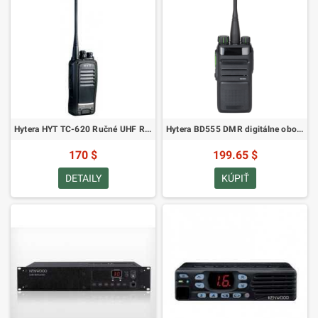
Hytera HYT TC-620 Ručné UHF Rádio
Hytera BD555 DMR digitálne obojsmerné rádio
170 $
199.65 $
DETAILY
KÚPIŤ