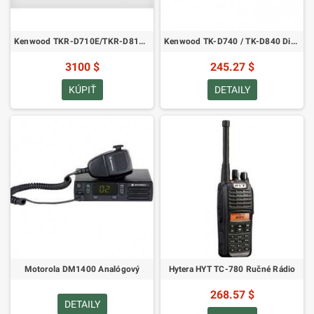
Kenwood TKR-D710E/TKR-D810E VHF/UHF Digitálny Dvojcestný Rádiový Repeater
Kenwood TK-D740 / TK-D840 Digitálne Rádio - VHF a UHF
3100 $
245.27 $
KÚPIŤ
DETAILY
Motorola DM1400 Analógový
Hytera HYT TC-780 Ručné Rádio
268.57 $
DETAILY