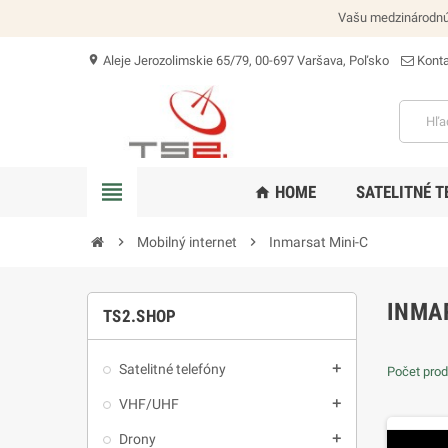
Vašu medzinárodnú 
Aleje Jerozolimskie 65/79, 00-697 Varšava, Poľsko
Konta
location_on
view_headline
HOME
SATELITNÉ T
home
chevron_right
Mobilný internet
chevron_right
Inmarsat Mini-C
INMA
TS2.SHOP
Satelitné telefóny
add
Počet prod
VHF/UHF
add
Drony
add