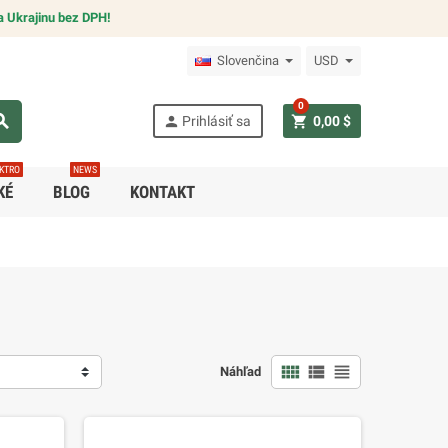
 Ukrajinu bez DPH!
Slovenčina
USD
0
arch
person
shopping_cart
Prihlásiť sa
0,00 $
KTRO
NEWS
KÉ
BLOG
KONTAKT
view_comfy
view_list
view_headline
Náhľad