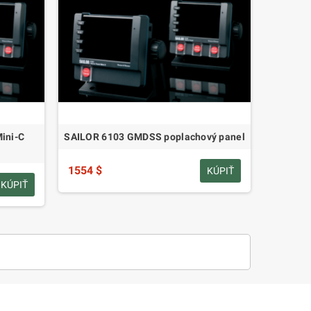
ini-C
SAILOR 6103 GMDSS poplachový panel
1554 $
KÚPIŤ
KÚPIŤ