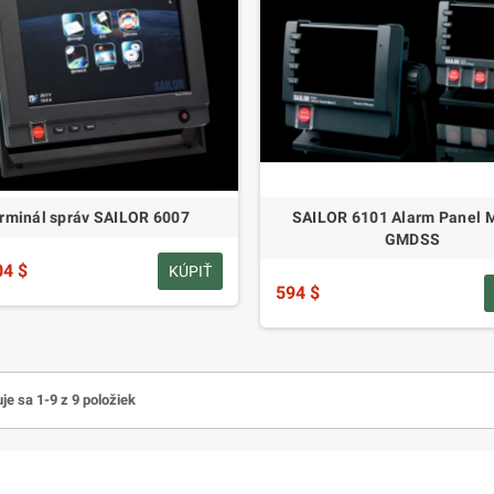
rminál správ SAILOR 6007
SAILOR 6101 Alarm Panel M
GMDSS
04 $
KÚPIŤ
594 $
je sa 1-9 z 9 položiek