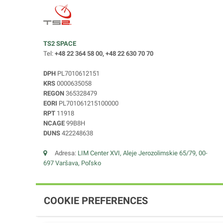
TS2 SPACE
Tel:
+48 22 364 58 00, +48 22 630 70 70
DPH
PL7010612151
KRS
0000635058
REGON
365328479
EORI
PL701061215100000
RPT
11918
NCAGE
99B8H
DUNS
422248638
Adresa:
LIM Center XVI, Aleje Jerozolimskie 65/79, 00-
697 Varšava, Poľsko
COOKIE PREFERENCES