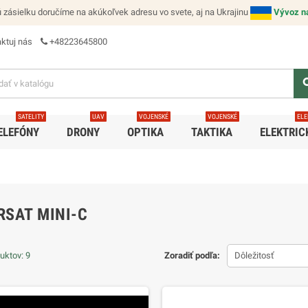
zásielku doručíme na akúkoľvek adresu vo svete, aj na Ukrajinu
Vývoz na
ktuj nás
+48223645800
se
SATELITY
UAV
VOJENSKÉ
VOJENSKÉ
ELE
ELEFÓNY
DRONY
OPTIKA
TAKTIKA
ELEKTRIC
RSAT MINI-C
uktov: 9
Zoradiť podľa:
Dôležitosť