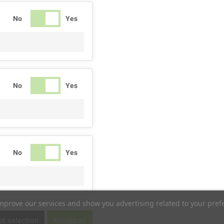
No
Yes
No
Yes
No
Yes
improve our services and show you advertising related to your pref
No
Yes
t selection
Accept all