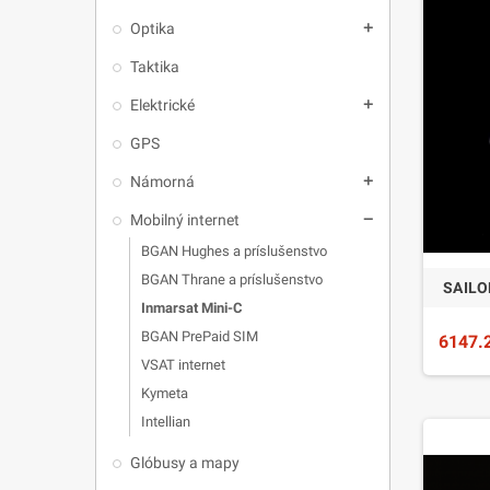
Optika
add
Taktika
Elektrické
add
GPS
Námorná
add
Mobilný internet
remove
BGAN Hughes a príslušenstvo
BGAN Thrane a príslušenstvo
SAILO
Inmarsat Mini-C
BGAN PrePaid SIM
6147.
VSAT internet
Kymeta
Intellian
Glóbusy a mapy