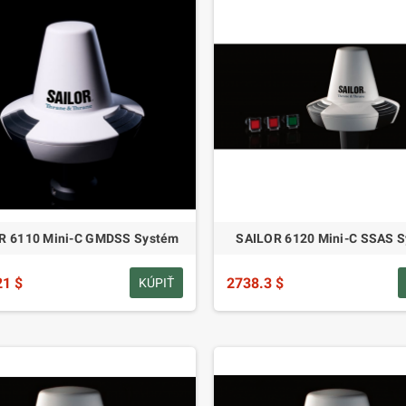
R 6110 Mini-C GMDSS Systém
SAILOR 6120 Mini-C SSAS 
21 $
2738.3 $
KÚPIŤ