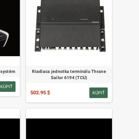
 systém
Riadiaca jednotka terminálu Thrane
Sailor 6194 (TCU)
KÚPIŤ
502.95 $
KÚPIŤ