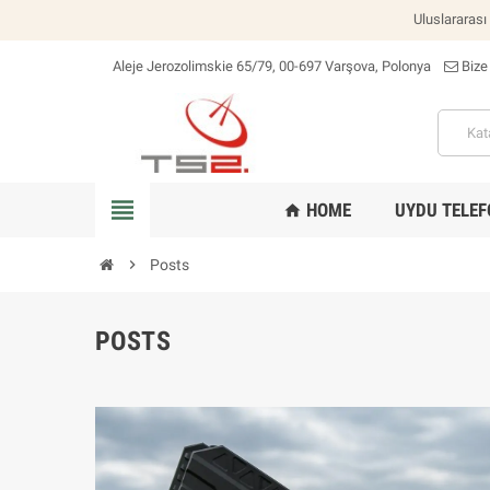
Uluslararası
Aleje Jerozolimskie 65/79, 00-697 Varşova, Polonya
Bize
konum_on
view_headline
HOME
UYDU TELEF
home
chevron_right
Posts
POSTS