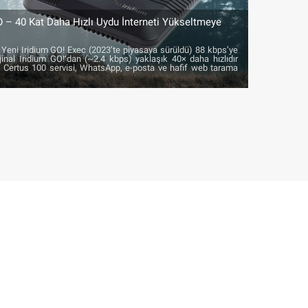
O – 40 Kat Daha Hızlı Uydu İnterneti Yükseltmeye
ı: Yeni Iridium GO! Exec (2023’te piyasaya sürüldü) 88 kbps’ye
jinal Iridium GO!‘dan (~2.4 kbps) yaklaşık 40× daha hızlıdır
t Certus 100 servisi, WhatsApp, e-posta ve hafif web tarama