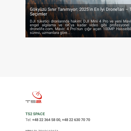
Gökyüzü Sınır Tanımıyor: 2025’in En İyi Drone’ları – 
Seçimler
DJI tüketici dronlarında hakim: DJI Mini 4 Pro ve yeni Ma
engel algılama ve 6K’ya kadar video gibi profesyonel 
dronelife.com. Mavic 4 Pro’nun çığır açan 100MP Hasselb
süresi, uzmanlara göre...
TS2 SPACE
Tel:
+48 22 364 58 00, +48 22 630 70 70