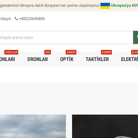
 gönderinizi Ukrayna dahil dünyanın her yerine ulaştırıyoruz
Ukrayna'ya KDV'
 Ulaşın
+48223645800
s
UYDULAR
İHA
ASKERI
ASKERI
ELE
ONLARI
DRONLAR
OPTIK
TAKTIKLER
ELEKTR