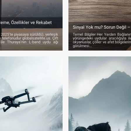
leme, Özellikler ve Rekabet
Sinyal Yok mu? Sorun Değil –
 2025’te piyasaya sürüldü), yerleşik
Temel Bilgiler Her Yerden Bağlanın
telefonudur globalsatellite.us. Çift
yörüngedeki uydular aracılığıyla i
 ile Thuraya’nın L-band uydu ağı
okyanuslar, çöller ve afet bölgele
görülmesi...