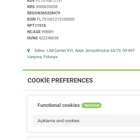
KDV
PL7010612151
KRS
0000635058
REGON365328479
EORI
PL701061215100000
RPT11918
NCAGE
99B8H
DUNS
422248638
Adres:
LIM Center XVI, Aleje Jerozolimskie 65/79, 00-697
Varşova, Polonya
COOKIE PREFERENCES
Functional cookies
Technical
Açıklama and cookies