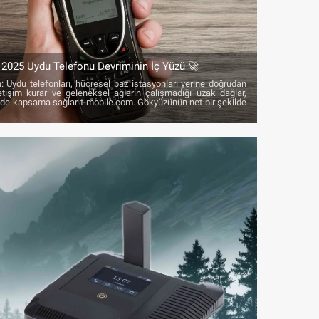
 2025 Uydu Telefonu Devriminin İç Yüzü 🚀
: Uydu telefonları, hücresel baz istasyonları yerine doğrudan
letişim kurar ve geleneksel ağların çalışmadığı uzak dağlar,
rinde kapsama sağlar t-mobile.com. Gökyüzünün net bir şekilde