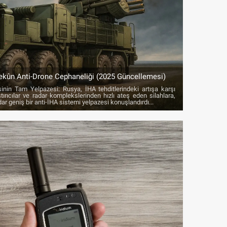
ekûn Anti-Drone Cephaneliği (2025 Güncellemesi)
sinin Tam Yelpazesi: Rusya, İHA tehditlerindeki artışa karşı
ırıcılar ve radar komplekslerinden hızlı ateş eden silahlara,
dar geniş bir anti-İHA sistemi yelpazesi konuşlandırdı...