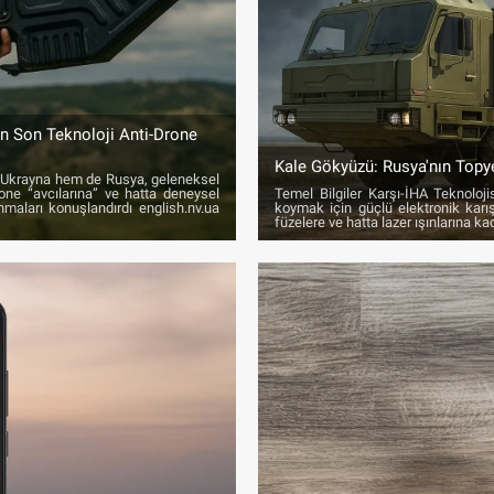
ın Son Teknoloji Anti-Drone
Kale Gökyüzü: Rusya'nın Topy
m Ukrayna hem de Rusya, geleneksel
drone “avcılarına” ve hatta deneysel
Temel Bilgiler Karşı-İHA Teknoloji
nmaları konuşlandırdı english.nv.ua
koymak için güçlü elektronik karışt
füzelere ve hatta lazer ışınlarına ka