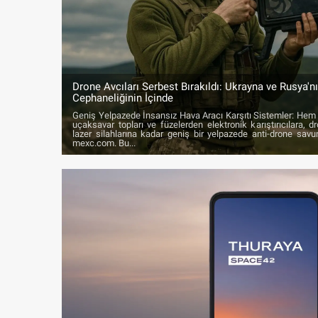
Drone Avcıları Serbest Bırakıldı: Ukrayna ve Rusya'n
Cephaneliğinin İçinde
Geniş Yelpazede İnsansız Hava Aracı Karşıtı Sistemler: He
uçaksavar topları ve füzelerden elektronik karıştırıcılara, 
lazer silahlarına kadar geniş bir yelpazede anti-drone savu
mexc.com. Bu...