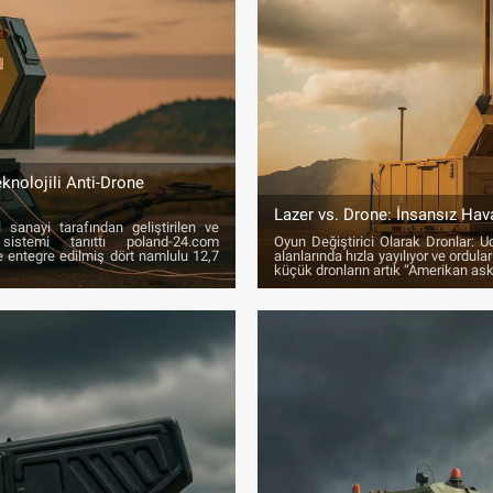
knolojili Anti-Drone
Lazer vs. Drone: İnsansız Hav
 sanayi tarafından geliştirilen ve
istemi tanıttı poland-24.com
Oyun Değiştirici Olarak Dronlar: U
e entegre edilmiş dört namlulu 12,7
alanlarında hızla yayılıyor ve ordul
küçük dronların artık “Amerikan aske