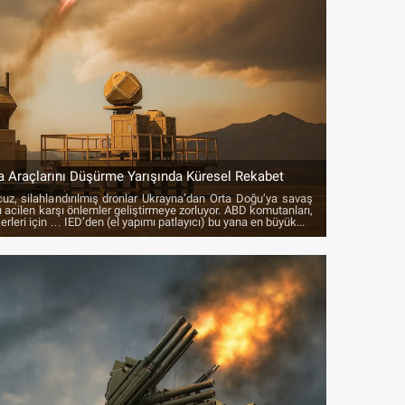
a Araçlarını Düşürme Yarışında Küresel Rekabet
cuz, silahlandırılmış dronlar Ukrayna’dan Orta Doğu’ya savaş
arı acilen karşı önlemler geliştirmeye zorluyor. ABD komutanları,
rleri için … IED’den (el yapımı patlayıcı) bu yana en büyük...