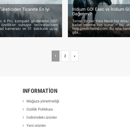
Tüketiciden Ticarete En İyi
Iridium GO! Exec vs Iridium G
Değer mi?
vic 4 Pro, kompakt gövdelerde 360°
Temel Bilgiler Yeni Nesil Hız Artış
özellikler sunuyor techradar.com
kadar indirme hızı sunar – bu, ori
lad kamerası ve 51 dakikalık uçuş
help.predictwind.com. Bu orta ban
gibi...
1
2
»
INFORMATION
Mağaza yönetmeliği
Gizlilik Politikası
İndirimdeki ürünler
Yeni ürünler