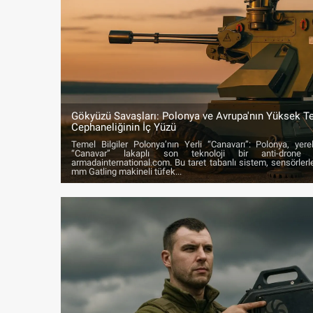
Gökyüzü Savaşları: Polonya ve Avrupa'nın Yüksek Te
Cephaneliğinin İç Yüzü
Temel Bilgiler Polonya’nın Yerli “Canavarı”: Polonya, yerel
“Canavar” lakaplı son teknoloji bir anti-drone s
armadainternational.com. Bu taret tabanlı sistem, sensörlerl
mm Gatling makineli tüfek...