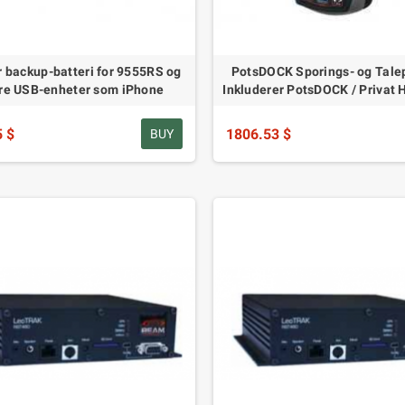
 backup-batteri for 9555RS og
PotsDOCK Sporings- og Tale
re USB-enheter som iPhone
Inkluderer PotsDOCK / Privat 
5 $
1806.53 $
BUY