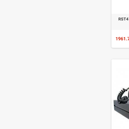
RST4
1961.