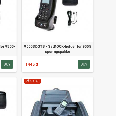
or 9555-
9555SDGTB - SatDOCK-holder for 9555
sporingspakke
1445 $
BUY
BUY
PÅ SALG!