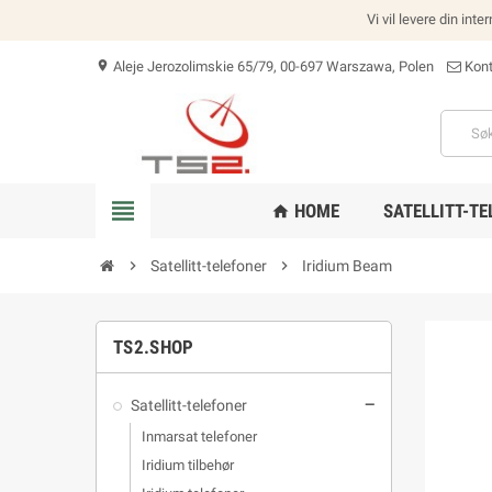
Vi vil levere din int
Aleje Jerozolimskie 65/79, 00-697 Warszawa, Polen
Kont
location_on
view_headline
HOME
SATELLITT-TE
home
chevron_right
Satellitt-telefoner
chevron_right
Iridium Beam
TS2.SHOP
Satellitt-telefoner
remove
Inmarsat telefoner
Iridium tilbehør