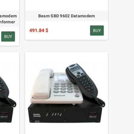
atamodem
Beam SBD 9602 Datamodem
mformer
491.84 $
BUY
BUY