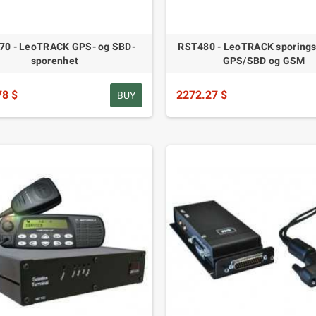
70 - LeoTRACK GPS- og SBD-
RST480 - LeoTRACK sporings
sporenhet
GPS/SBD og GSM
78 $
2272.27 $
BUY