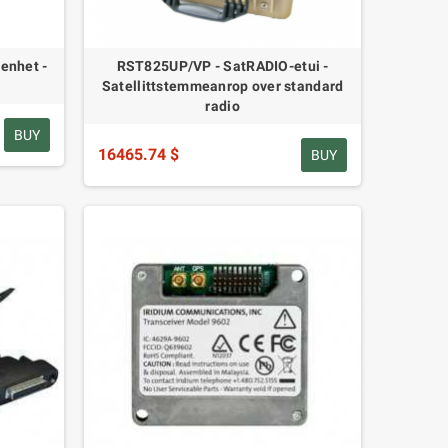
enhet -
RST825UP/VP - SatRADIO-etui -
Satellittstemmeanrop over standard
radio
BUY
16465.74 $
BUY