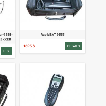
or 9555-
RapidSAT 9555
 REKKER
1695 $
DETAILS
BUY