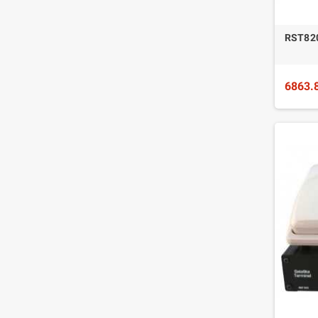
RST820
6863.