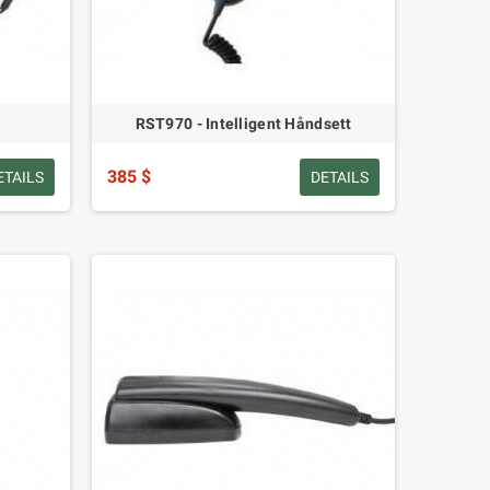
RST970 - Intelligent Håndsett
385 $
ETAILS
DETAILS