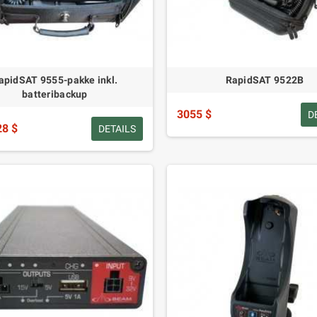
apidSAT 9555-pakke inkl.
RapidSAT 9522B
batteribackup
3055 $
D
28 $
DETAILS