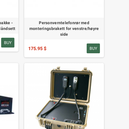
pakke -
Personverntelefonrør med
Håndsett
monteringsbrakett for venstre/høyre
side
BUY
175.95 $
BUY