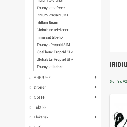
Iridium telefoner
Thuraya telefoner
Iridium Prepaid SIM
Iridium Beam
Globalstar telefoner
Inmarsat tilbehør
Thuraya Prepaid SIM
iSatPhone Prepaid SIM
Globalstar Prepaid SIM
IRID
Thuraya tilbehør
VHF/UHF
add
Det fins 92
Droner
add
Optikk
add
Taktikk
Elektrisk
add
GPS