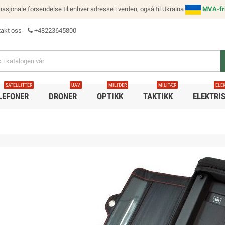
ernasjonale forsendelse til enhver adresse i verden, også til Ukraina
MVA-fri
akt oss
+48223645800
SATELLITTER
UAV
MILITÆR
MILITÆR
ELE
LEFONER
DRONER
OPTIKK
TAKTIKK
ELEKTRI