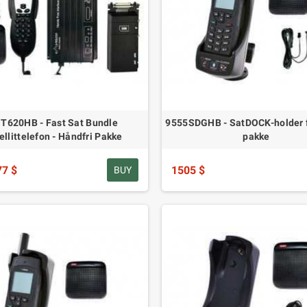
T620HB - Fast Sat Bundle
9555SDGHB - SatDOCK-holder f
ellittelefon - Håndfri Pakke
pakke
77 $
1505 $
BUY