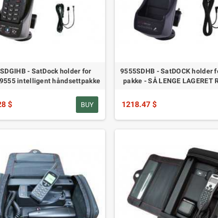
SDGIHB - SatDock holder for
9555SDHB - SatDOCK holder f
 9555 intelligent håndsettpakke
pakke - SÅ LENGE LAGERET
28 $
1218.47 $
BUY