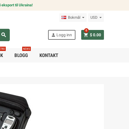
 eksport til Ukraina!
Bokmål
USD
0
search
person
shopping_cart
Logg inn
$ 0.00
KTRO
NEWS
SK
BLOGG
KONTAKT