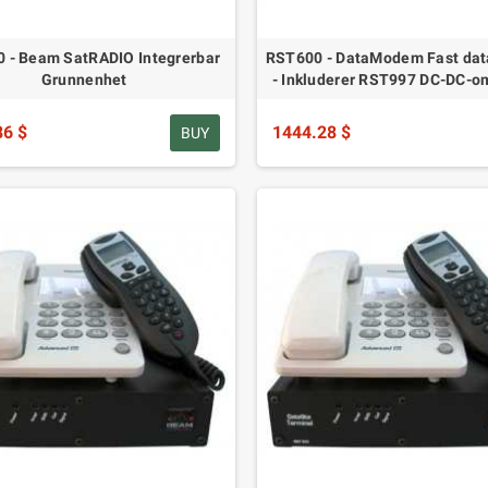
 - Beam SatRADIO Integrerbar
RST600 - DataModem Fast d
Grunnenhet
- Inkluderer RST997 DC-DC-o
86 $
1444.28 $
BUY