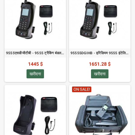
9555एसडीजीटीबी - 9555 ट्रैकिंग बंडल के लिए सैटडॉक क्रैडल
9555SDGIHB - इरिडियम 9555 इंटेलिजेंट हैंडसेट बंडल के लिए सैटडॉक क्रैडल
1445 $
1651.28 $
खरीदना
खरीदना
ON SALE!