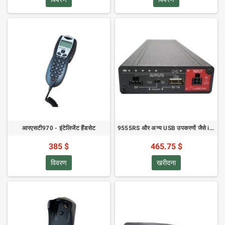
आरएसटी970 - इंटेलिजेंट हैंडसेट
9555RS और अन्य USB उपकरणों जैसे iPhone के लिए पोर्टेबल बैकअप बैटरी
385 $
465.75 $
विवरण
खरीदना