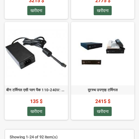
3215 $
2775 $
खरीदना
खरीदना
बीन टर्मिनल एसी प्लग पैक 110-240V: आरएसटी100/आरएसटी200/आरएसटी310 के साथ उपयोग के लिए
दूरस्थ उपग्रह टर्मिनल
135 $
2415 $
खरीदना
खरीदना
Showing 1-24 of 92 item(s)