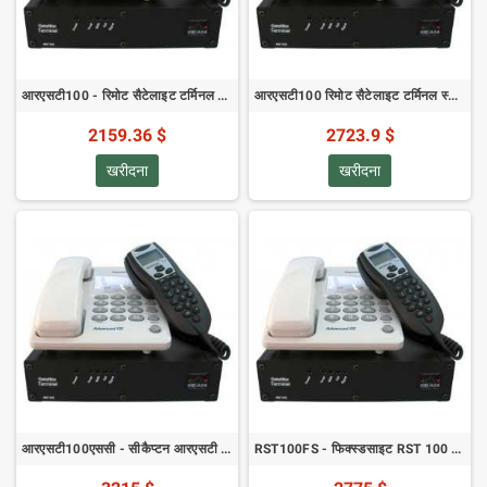
आरएसटी100 - रिमोट सैटेलाइट टर्मिनल आरजे11/पीओटीएस डेटा और वॉयस (9522बी का उपयोग करते हुए)
आरएसटी100 रिमोट सैटेलाइट टर्मिनल स्टार्टर बंडल
2159.36 $
2723.9 $
खरीदना
खरीदना
आरएसटी100एससी - सीकैप्टन आरएसटी 100 किट - बंडल पैक (9522बी का उपयोग करके)
RST100FS - फिक्स्डसाइट RST 100 किट - बंडल्ड पैक (9522B का उपयोग करते हुए)