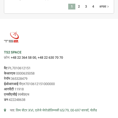
1
2
3
4
navigate_next
अगला
TS2 SPACE
फ़ोन:
+48 22 364 58 00, +48 22 630 70 70
वैट
PL7010612151
केआरएस
0000635058
रेगॉन
365328479
ईओआरआई
पीएल7010612151000000
आरपीटी
11918
एनसीएजीई
99बी8एच
डन
422248638
पता:
लिम सेंटर XVI, एलेजे जेरोज़ोलिम्स्की 65/79, 00-697 वारसॉ, पोलैंड