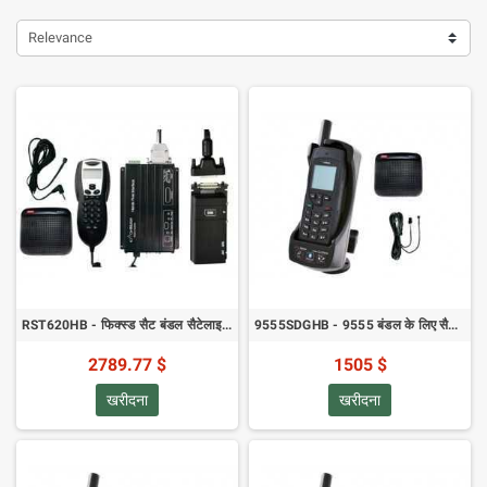
Relevance
RST620HB - फिक्स्ड सैट बंडल सैटेलाइट फोन - हैंड्स-फ्री बंडल पैक
9555SDGHB - 9555 बंडल के लिए सैटडॉक क्रैडल
2789.77 $
1505 $
खरीदना
खरीदना