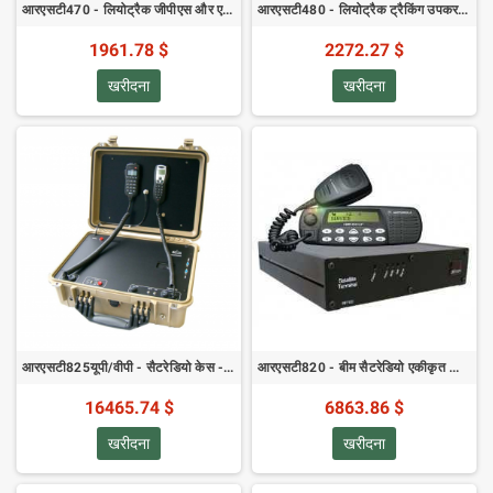
आरएसटी470 - लियोट्रैक जीपीएस और एसबीडी ट्रैकिंग डिवाइस
आरएसटी480 - लियोट्रैक ट्रैकिंग उपकरण - जीपीएस/एसबीडी और जीएसएम
1961.78 $
2272.27 $
खरीदना
खरीदना
आरएसटी825यूपी/वीपी - सैटरेडियो केस - मानक रेडियो पर सैटेलाइट वॉइस कॉल्स
आरएसटी820 - बीम सैटरेडियो एकीकृत आधार इकाई
16465.74 $
6863.86 $
खरीदना
खरीदना