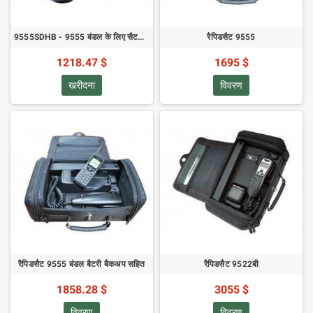
9555SDHB - 9555 बंडल के लिए सैटडॉक क्रैडल - जब तक स्टॉक है
रैपिडसैट 9555
1218.47 $
1695 $
खरीदना
विवरण
रैपिडसैट 9555 बंडल बैटरी बैकअप सहित
रैपिडसैट 9522बी
1858.28 $
3055 $
विवरण
विवरण