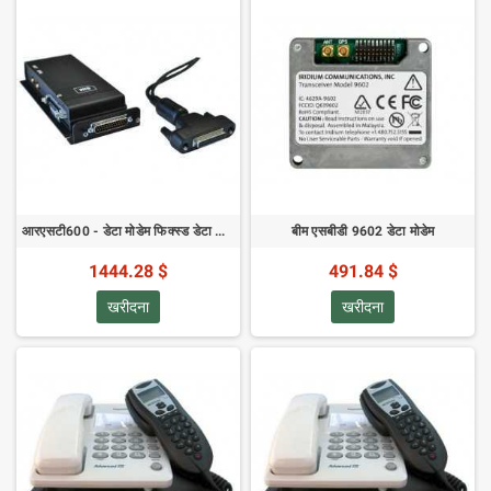
आरएसटी600 - डेटा मोडेम फिक्स्ड डेटा मोडेम - आरएसटी997 डीसी-डीसी कन्वर्टर शामिल है
बीम एसबीडी 9602 डेटा मोडेम
1444.28 $
491.84 $
खरीदना
खरीदना