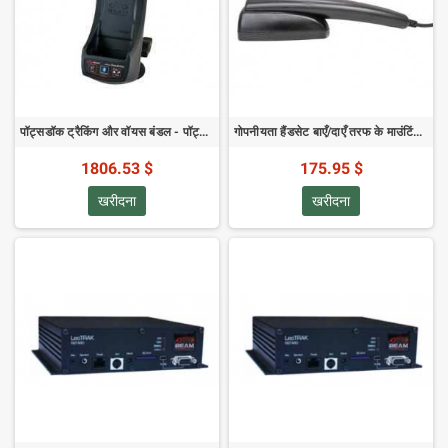
पॉट्सडॉक ट्रैकिंग और वॉयस बंडल - पॉट्सडॉक / प्राइवेसी हैंडसेट शामिल है
गोपनीयता हैंडसेट बाएँ/दाएँ तरफ के माउंटिंग ब्रैकेट के साथ
1806.53 $
175.95 $
खरीदना
खरीदना