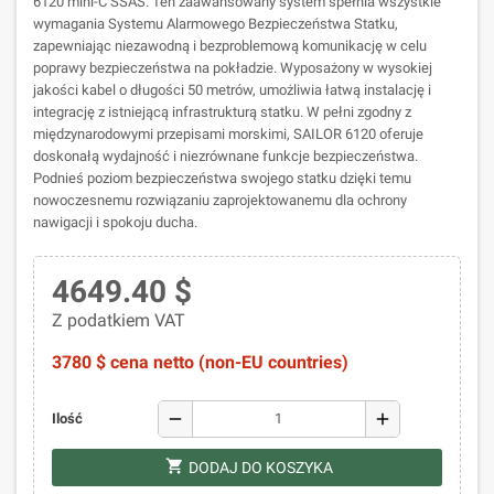
6120 mini-C SSAS. Ten zaawansowany system spełnia wszystkie
wymagania Systemu Alarmowego Bezpieczeństwa Statku,
zapewniając niezawodną i bezproblemową komunikację w celu
poprawy bezpieczeństwa na pokładzie. Wyposażony w wysokiej
jakości kabel o długości 50 metrów, umożliwia łatwą instalację i
integrację z istniejącą infrastrukturą statku. W pełni zgodny z
międzynarodowymi przepisami morskimi, SAILOR 6120 oferuje
doskonałą wydajność i niezrównane funkcje bezpieczeństwa.
Podnieś poziom bezpieczeństwa swojego statku dzięki temu
nowoczesnemu rozwiązaniu zaprojektowanemu dla ochrony
nawigacji i spokoju ducha.
4649.40 $
Z podatkiem VAT
3780 $ cena netto (non-EU countries)
remove
add
Ilość
shopping_cart
DODAJ DO KOSZYKA