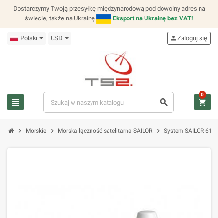
Dostarczymy Twoją przesyłkę międzynarodową pod dowolny adres na
świecie, także na Ukrainę
Eksport na Ukrainę bez VAT!
Polski
USD
person
Zaloguj się
0
view_headline
search
shopping_cart
chevron_right
chevron_right
chevron_right
Morskie
Morska łączność satelitarna SAILOR
System SAILOR 6120