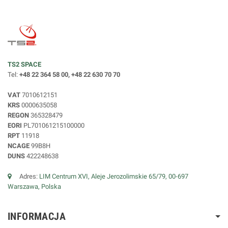
TS2 SPACE
Tel:
+48 22 364 58 00, +48 22 630 70 70
VAT
7010612151
KRS
0000635058
REGON
365328479
EORI
PL701061215100000
RPT
11918
NCAGE
99B8H
DUNS
422248638
Adres:
LIM Centrum XVI, Aleje Jerozolimskie 65/79, 00-697
Warszawa, Polska
INFORMACJA