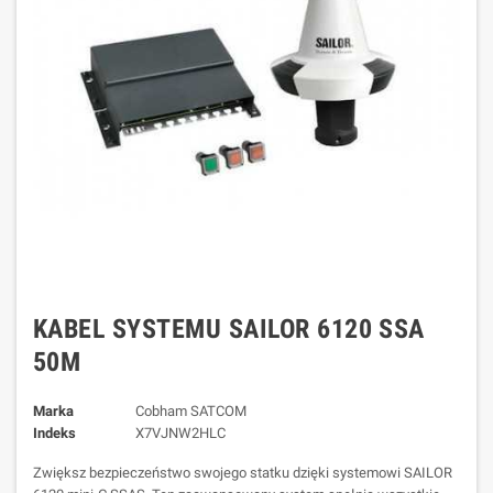
KABEL SYSTEMU SAILOR 6120 SSA
50M
Marka
Cobham SATCOM
Indeks
X7VJNW2HLC
Zwiększ bezpieczeństwo swojego statku dzięki systemowi SAILOR