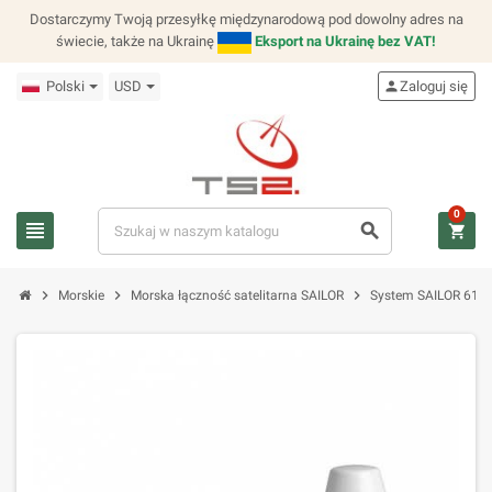
Dostarczymy Twoją przesyłkę międzynarodową pod dowolny adres na
świecie, także na Ukrainę
Eksport na Ukrainę bez VAT!
Polski
USD
person
Zaloguj się
0
view_headline
search
shopping_cart
chevron_right
chevron_right
chevron_right
Morskie
Morska łączność satelitarna SAILOR
System SAILOR 6130