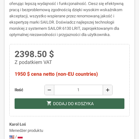
oferując lepszą wydajność i funkcjonalność. Ciesz się efektywną
pracą i bezproblemową zgodnością dzięki wysokim wskaźnikom
akceptacji, wszystko wspierane przez renomowaną jakość i
ekspertyzę marki SAILOR. Doświadcz najlepszej technologii
morskiej z systemem SAILOR 6130 LRIT, zaprojektowanym dla
optymalnej niezawodności i przyjazności dla użytkownika.
2398.50 $
Z podatkiem VAT
1950 $ cena netto (non-EU countries)
remove
add
Ilość
shopping_cart
DODAJ DO KOSZYKA
Karol Łoś
Menedżer produktu
/