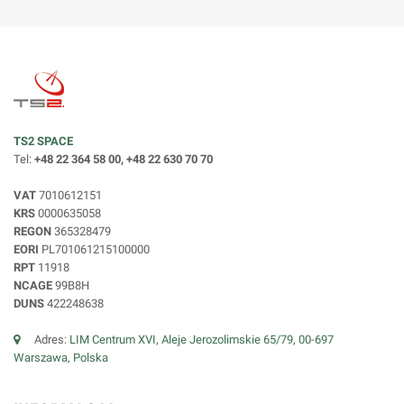
TS2 SPACE
Tel:
+48 22 364 58 00, +48 22 630 70 70
VAT
7010612151
KRS
0000635058
REGON
365328479
EORI
PL701061215100000
RPT
11918
NCAGE
99B8H
DUNS
422248638
Adres:
LIM Centrum XVI, Aleje Jerozolimskie 65/79, 00-697
Warszawa, Polska