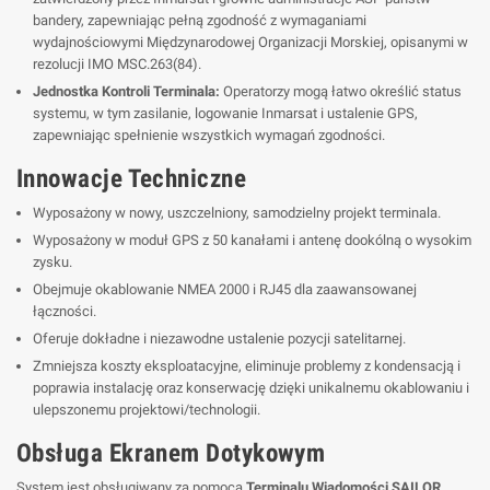
bandery, zapewniając pełną zgodność z wymaganiami
wydajnościowymi Międzynarodowej Organizacji Morskiej, opisanymi w
rezolucji IMO MSC.263(84).
Jednostka Kontroli Terminala:
Operatorzy mogą łatwo określić status
systemu, w tym zasilanie, logowanie Inmarsat i ustalenie GPS,
zapewniając spełnienie wszystkich wymagań zgodności.
Innowacje Techniczne
Wyposażony w nowy, uszczelniony, samodzielny projekt terminala.
Wyposażony w moduł GPS z 50 kanałami i antenę dookólną o wysokim
zysku.
Obejmuje okablowanie NMEA 2000 i RJ45 dla zaawansowanej
łączności.
Oferuje dokładne i niezawodne ustalenie pozycji satelitarnej.
Zmniejsza koszty eksploatacyjne, eliminuje problemy z kondensacją i
poprawia instalację oraz konserwację dzięki unikalnemu okablowaniu i
ulepszonemu projektowi/technologii.
Obsługa Ekranem Dotykowym
System jest obsługiwany za pomocą
Terminalu Wiadomości SAILOR