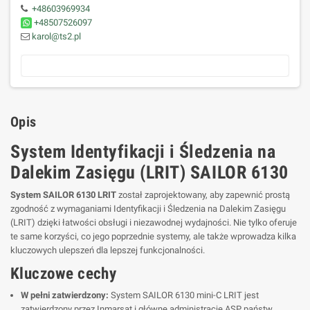
+48603969934
+48507526097
karol@ts2.pl
Opis
System Identyfikacji i Śledzenia na
Dalekim Zasięgu (LRIT) SAILOR 6130
System SAILOR 6130 LRIT
został zaprojektowany, aby zapewnić prostą
zgodność z wymaganiami Identyfikacji i Śledzenia na Dalekim Zasięgu
(LRIT) dzięki łatwości obsługi i niezawodnej wydajności. Nie tylko oferuje
te same korzyści, co jego poprzednie systemy, ale także wprowadza kilka
kluczowych ulepszeń dla lepszej funkcjonalności.
Kluczowe cechy
W pełni zatwierdzony:
System SAILOR 6130 mini-C LRIT jest
zatwierdzony przez Inmarsat i główne administracje ASP państw