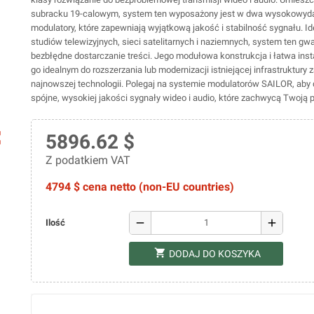
subracku 19-calowym, system ten wyposażony jest w dwa wysokowyd
modulatory, które zapewniają wyjątkową jakość i stabilność sygnału. Id
studiów telewizyjnych, sieci satelitarnych i naziemnych, system ten gw
bezbłędne dostarczanie treści. Jego modułowa konstrukcja i łatwa inst
go idealnym do rozszerzania lub modernizacji istniejącej infrastruktury
najnowszej technologii. Polegaj na systemie modulatorów SAILOR, aby
spójne, wysokiej jakości sygnały wideo i audio, które zachwycą Twoją 
ap
5896.62 $
Z podatkiem VAT
4794 $ cena netto (non-EU countries)
remove
add
Ilość
shopping_cart
DODAJ DO KOSZYKA