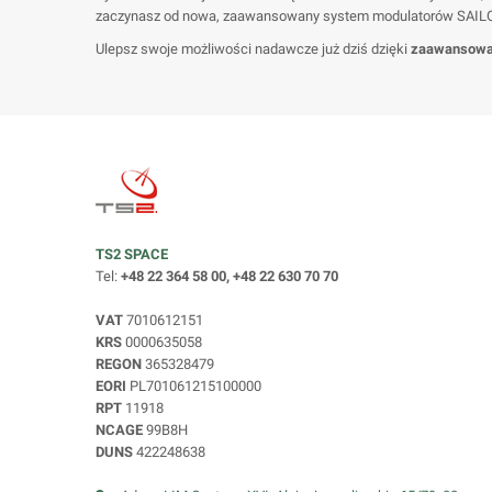
zaczynasz od nowa, zaawansowany system modulatorów SAILOR 
Ulepsz swoje możliwości nadawcze już dziś dzięki
zaawansowa
TS2 SPACE
Tel:
+48 22 364 58 00, +48 22 630 70 70
VAT
7010612151
KRS
0000635058
REGON
365328479
EORI
PL701061215100000
RPT
11918
NCAGE
99B8H
DUNS
422248638