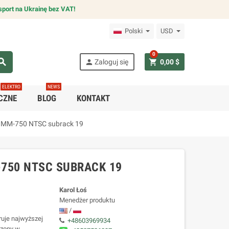
sport na Ukrainę bez VAT!
Polski
USD
0
arch
person
shopping_cart
Zaloguj się
0,00 $
ELEKTRO
NEWS
CZNE
BLOG
KONTAKT
2 MM-750 NTSC subrack 19
750 NTSC SUBRACK 19
Karol Łoś
Menedżer produktu
/
uje najwyższej
+48603969934
czony w