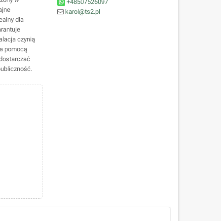
+48507526097
ajne
karol@ts2.pl
ealny dla
arantuje
alacja czynią
 za pomocą
 dostarczać
publiczność.