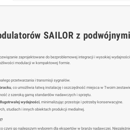
dulatorów SAILOR z podwójnym
związanie zaprojektowane do bezproblemowej integracji i wysokiej wydajności
możliwości modulacji w kompaktowej formie.
ałego przetwarzania i transmisji sygnałów.
ubracku
, co umożliwia łatwą instalację i oszczędność miejsca w Twoim zestawi
lność z szeroką gamą standardów nadawczych i sprzętu.
 długotrwałej wydajności
, minimalizując przestoje i potrzeby konserwacyjne.
, studiach i innych obiektach produkcji medialnej.
R?
co czyni go najlepszym wyborem dla ekspertów w branży nadawczej. Niezależnie