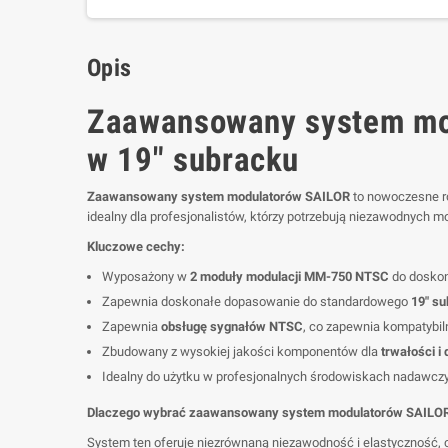
Opis
Zaawansowany system mo
w 19" subracku
Zaawansowany system modulatorów SAILOR
to nowoczesne ro
idealny dla profesjonalistów, którzy potrzebują niezawodnych 
Kluczowe cechy:
Wyposażony w
2 moduły modulacji MM-750 NTSC
do doskon
Zapewnia doskonałe dopasowanie do standardowego
19" s
Zapewnia
obsługę sygnałów NTSC
, co zapewnia kompatybi
Zbudowany z wysokiej jakości komponentów dla
trwałości i
Idealny do użytku w profesjonalnych środowiskach nadawczych
Dlaczego wybrać zaawansowany system modulatorów SAILO
System ten oferuje niezrównaną niezawodność i elastyczność, 