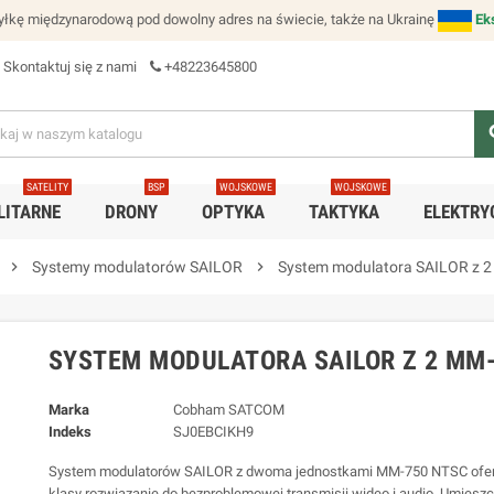
łkę międzynarodową pod dowolny adres na świecie, także na Ukrainę
Ek
Skontaktuj się z nami
+48223645800
se
SATELITY
BSP
WOJSKOWE
WOJSKOWE
LITARNE
DRONY
OPTYKA
TAKTYKA
ELEKTRY
chevron_right
Systemy modulatorów SAILOR
chevron_right
System modulatora SAILOR z 
SYSTEM MODULATORA SAILOR Z 2 MM-
Marka
Cobham SATCOM
Indeks
SJ0EBCIKH9
System modulatorów SAILOR z dwoma jednostkami MM-750 NTSC ofer
klasy rozwiązanie do bezproblemowej transmisji wideo i audio. Umiesz