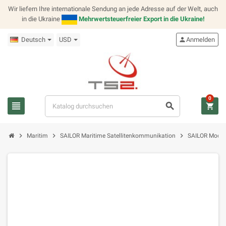
Wir liefern Ihre internationale Sendung an jede Adresse auf der Welt, auch
in die Ukraine
Mehrwertsteuerfreier Export in die Ukraine!
Deutsch
USD
person
Anmelden
0
view_headline
search
shopping_cart
chevron_right
chevron_right
chevron_right
Maritim
SAILOR Maritime Satellitenkommunikation
SAILOR Modul