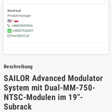
Karol Łoś
Produktmanager
/
+48603969934
+48507526097
karol@ts2.pl
Beschreibung
SAILOR Advanced Modulator
System mit Dual-MM-750-
NTSC-Modulen im 19"-
Subrack