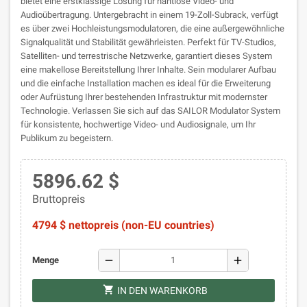
bietet eine erstklassige Lösung für nahtlose Video- und
Audioübertragung. Untergebracht in einem 19-Zoll-Subrack, verfügt
es über zwei Hochleistungsmodulatoren, die eine außergewöhnliche
Signalqualität und Stabilität gewährleisten. Perfekt für TV-Studios,
Satelliten- und terrestrische Netzwerke, garantiert dieses System
eine makellose Bereitstellung Ihrer Inhalte. Sein modularer Aufbau
und die einfache Installation machen es ideal für die Erweiterung
oder Aufrüstung Ihrer bestehenden Infrastruktur mit modernster
Technologie. Verlassen Sie sich auf das SAILOR Modulator System
für konsistente, hochwertige Video- und Audiosignale, um Ihr
Publikum zu begeistern.
5896.62 $
Bruttopreis
4794 $ nettopreis (non-EU countries)
remove
add
Menge
shopping_cart
IN DEN WARENKORB