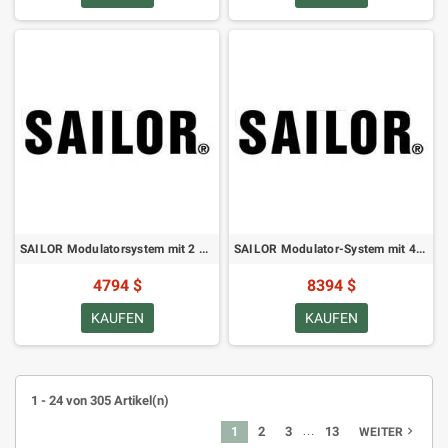
SAILOR Modulatorsystem mit 2 MM-750 PAL M Einschub 19 Zoll
SAILOR Modulator-System mit 4 MM-750 PAL M Subrack 19-Zoll
4794 $
8394 $
KAUFEN
KAUFEN
1 - 24 von 305 Artikel(n)
…
1
2
3
13
navigate_next
WEITER