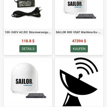
100-240V AC/DC Stromversorgung für Explorer 700/710
SAILOR 800 VSAT Maritime Ku-Band Antennensystem
118.8 $
47394 $
DETAILS
KAUFEN