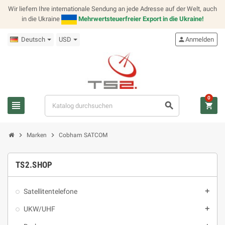
Wir liefern Ihre internationale Sendung an jede Adresse auf der Welt, auch
in die Ukraine
Mehrwertsteuerfreier Export in die Ukraine!
Deutsch
USD
person
Anmelden
0
view_headline
search
shopping_cart
chevron_right
chevron_right
Marken
Cobham SATCOM
TS2.SHOP
Satellitentelefone
add
UKW/UHF
add