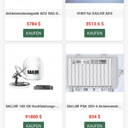
Antennensteuergerät ACU SAILOR 100 GX
VIM3 für SAILOR ADS
5784 $
3513.6 $
KAUFEN
KAUFEN
SAILOR 100 GX Hochleistungs-Maritime-Antennensystem
SAILOR PSA 30V-4 Antennenstromversorgung mit Dämpfungsglied
91800 $
834 $
KAUFEN
KAUFEN