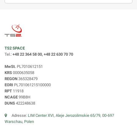
TS2 SPACE
Tel.:
+48 22 364 58 00, +48 22 630 70 70
MwSt.
PL7010612151
KRS
0000635058
REGON
365328479
EORI
PL701061215100000
RPT
11918
NCAGE
99B8H
DUNS
422248638
Adresse:
LIM Center XVI, Aleje Jerozolimskie 65/79, 00-697
Warschau, Polen