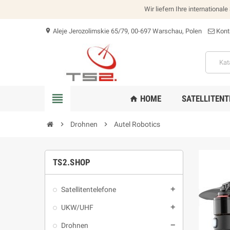
Wir liefern Ihre international
Aleje Jerozolimskie 65/79, 00-697 Warschau, Polen
Kont
location_on
view_headline
HOME
SATELLITENT
home
chevron_right
Drohnen
chevron_right
Autel Robotics
TS2.SHOP
Satellitentelefone
add
UKW/UHF
add
Drohnen
remove