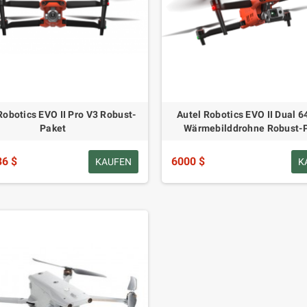
Robotics EVO II Pro V3 Robust-
Autel Robotics EVO II Dual 
Paket
Wärmebilddrohne Robust-
36 $
6000 $
KAUFEN
K