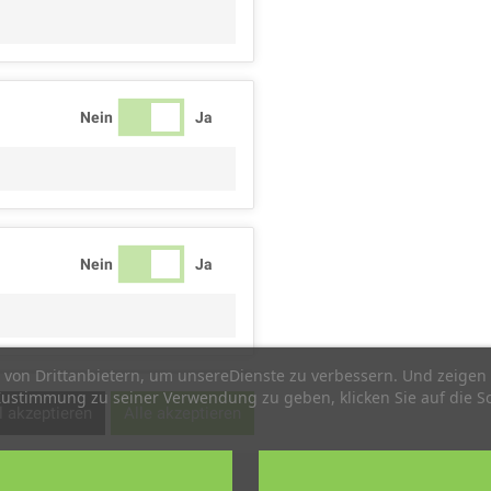
Nein
Ja
Nein
Ja
von Drittanbietern, um unsereDienste zu verbessern. Und zeigen 
ustimmung zu seiner Verwendung zu geben, klicken Sie auf die Sc
Nein
Ja
 akzeptieren
Alle akzeptieren