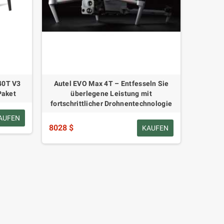
640T V3
Autel EVO Max 4T – Entfesseln Sie
Paket
überlegene Leistung mit
fortschrittlicher Drohnentechnologie
AUFEN
8028 $
KAUFEN