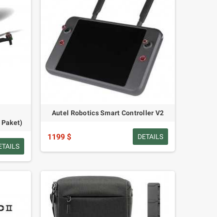
T
Autel Robotics Smart Controller V2
 Paket)
1199 $
DETAILS
ETAILS