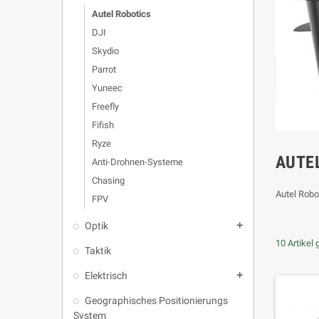
Autel Robotics
DJI
Skydio
Parrot
Yuneec
Freefly
Fifish
Ryze
AUTE
Anti-Drohnen-Systeme
Chasing
Autel Robo
FPV
Optik
add
10 Artikel
Taktik
Elektrisch
add
Geographisches Positionierungs
System