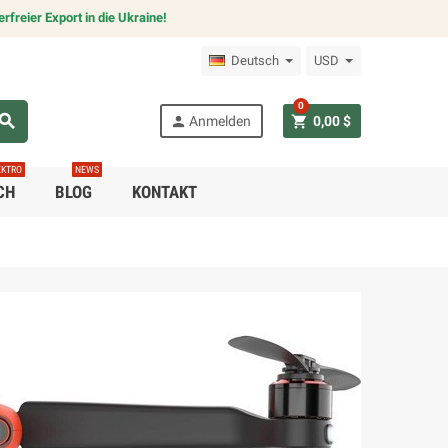
freier Export in die Ukraine!
Deutsch
USD
0
earch
person
shopping_cart
Anmelden
0,00 $
EKTRO
NEWS
CH
BLOG
KONTAKT