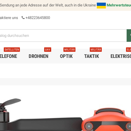
e Sendung an jede Adresse auf der Welt, auch in die Ukraine
Mehrwertsteuer
aktiere uns
+48223645800
s
SATELLITEN
UAV
MILITÄR
MILITÄR
EL
ELEFONE
DROHNEN
OPTIK
TAKTIK
ELEKTRIS