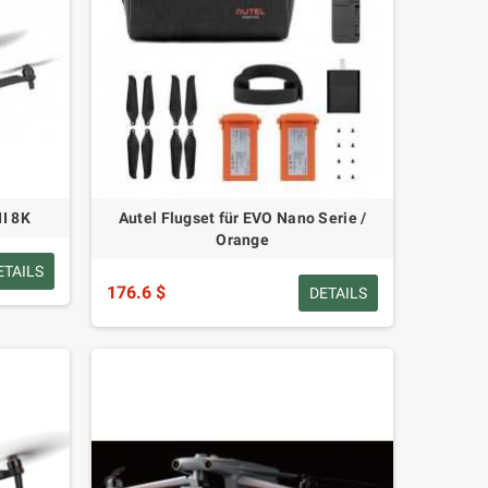
II 8K
Autel Flugset für EVO Nano Serie /
Orange
ETAILS
176.6 $
DETAILS