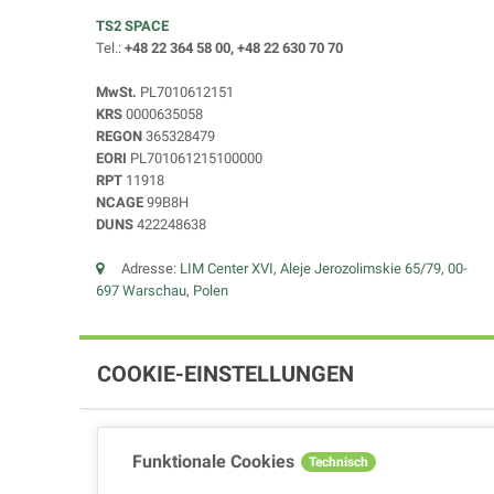
TS2 SPACE
Tel.:
+48 22 364 58 00, +48 22 630 70 70
MwSt.
PL7010612151
KRS
0000635058
REGON
365328479
EORI
PL701061215100000
RPT
11918
NCAGE
99B8H
DUNS
422248638
Adresse:
LIM Center XVI, Aleje Jerozolimskie 65/79, 00-
697 Warschau, Polen
COOKIE-EINSTELLUNGEN
Funktionale Cookies
Technisch